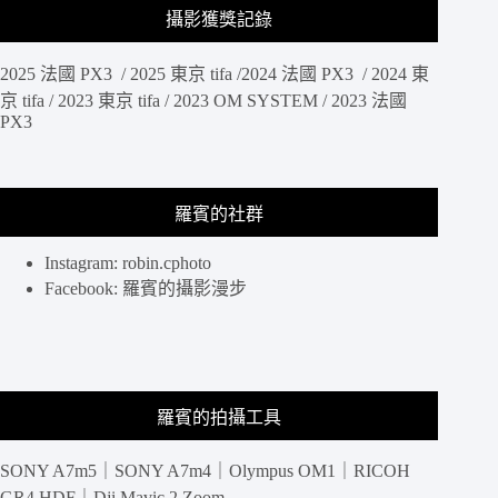
系
攝影獲獎記錄
列，
女
2025 法國 PX3 / 2025 東京 tifa /2024 法國 PX3 / 2024 東
孩
京 tifa / 2023 東京 tifa / 2023 OM SYSTEM / 2023 法國
也
PX3
能
輕
鬆
紀
羅賓的社群
錄
旅
Instagram: robin.cphoto
行
Facebook: 羅賓的攝影漫步
生
活
羅賓的拍攝工具
SONY A7m5｜SONY A7m4｜Olympus OM1｜RICOH
GR4 HDF｜Dji Mavic 2 Zoom