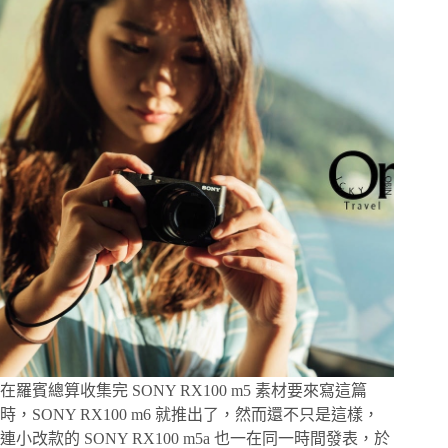
輕
巧
隨
身
相
機
首
選
系
列，
帶
著
RX100m6
去
京
都
賞
楓，
女
在羅賓總算收集完 SONY RX100 m5 素材要來寫這篇
孩
時，SONY RX100 m6 就推出了，然而還不只是這樣，
也
連小改款的 SONY RX100 m5a 也一在同一時間發表，於
能