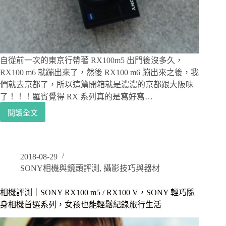
成
果
分
享
自從前一次的東京行帶著 RX100m5 出門後沒多久，
RX100 m6 就蹦出來了，然後 RX100 m6 蹦出來之後，我
們就去京都了，所以這篇開箱就是濃濃的京都跟大阪味
了！！！羅賓覺得 RX 系列真的是寫好寫…
閱讀全文
相
機
評
測
2018-08-29
｜
SONY相機與鏡頭評測
,
攝影技巧與器材
SONY
RX100m6
/
相機評測｜SONY RX100 m5 / RX100 V，SONY 輕巧隨
RX100
身相機首選系列，女孩也能輕鬆紀錄旅行生活
VI，
SONY