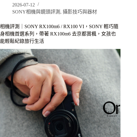
2026-07-12
｜
女
SONY相機與鏡頭評測
,
攝影技巧與器材
生
旅
相機評測｜SONY RX100m6 / RX100 VI，SONY 輕巧隨
遊
身相機首選系列，帶著 RX100m6 去京都賞楓，女孩也
必
能輕鬆紀錄旅行生活
帶
隨
身
相
機，
濟
州
島
釜
山
實
拍
無
後
製