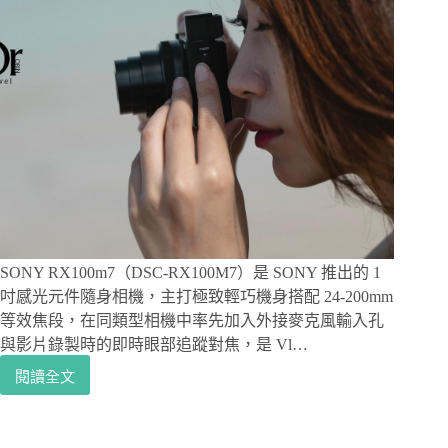
SONY RX100m7（DSC-RX100M7）是 SONY 推出的 1
吋感光元件隨身相機，主打極致輕巧機身搭配 24-200mm
等效焦段，在同類型相機中率先加入外接麥克風輸入孔
與影片錄製時的即時眼部追蹤對焦，是 Vl…
閱讀全文
SONY
RX100m7
評
測