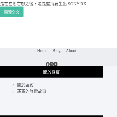
是在左思右想之後，還是堅持要生出 SONY RX…
輕
鬆
閱讀全文
相
紀
機
錄
評
旅
測
行
｜
生
SONY
活
RX100
Home
Blog
About
m5
/
RX100
V，
SONY
關於羅賓
輕
巧
關於羅賓
隨
羅賓的旅遊故事
身
相
機
首
選