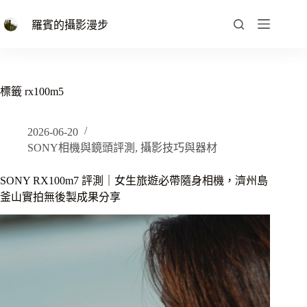
跳
至
羅賓的攝影漫步
主
要
內
容
標籤
rx100m5
2026-06-20
SONY相機與鏡頭評測
,
攝影技巧與器材
SONY RX100m7 評測｜女生旅遊必帶隨身相機，濟州島
釜山實拍無後製成果分享