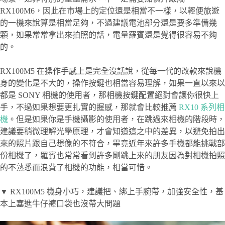
RX100M6，因此在市場上的定位還是相當不一樣，以輕便旅遊
的一機來說算是相當足夠，不過建議電池部分還是要多準備幾
顆，如果常常拿出來拍照的話，電量羅賓還是覺得很容易不夠
的。
RX100M5 在操作手感上是完全沒話說，從每一代的改款來說機
身的變化是不大的，操作按鍵也相當容易理解，如果一直以來以
都是 SONY 相機的使用者，那相機按鍵配置絕對會讓你很快上
手，不過如果想要更扎實的握感，那就會比較推薦
RX10 系列相
機
。但是如果你是手機攝影的使用者，在跳過來相機的階段時，
建議要稍微理解光學原理，才會知道這之中的差異，以避免拍出
來的照片跟自己想像的不符合，畢竟近年來許多手機都能挑戰部
份相機了，羅賓也常常看到許多剛跳上來的朋友因為對相機拍照
的不熟悉而浪費了相機的功能，相當可惜。
▼ RX100M5 機身小巧，建議把、綁上手腕帶，加強安全性，基
本上塞進牛仔褲口袋也沒帶大問題