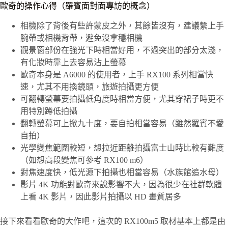
歐奇的操作心得（羅賓面對面專訪的概念）
相機除了背後有些許蒙皮之外，其餘皆沒有，建議繫上手
腕帶或相機背帶，避免沒拿穩相機
觀景窗部份在強光下時相當好用，不過突出的部分太淺，
有化妝時靠上去容易沾上螢幕
歐奇本身是 A6000 的使用者，上手 RX100 系列相當快
速，尤其不用換鏡頭，旅遊拍攝更方便
可翻轉螢幕要拍攝低角度時相當方便，尤其穿裙子時更不
用特別蹲低拍攝
翻轉螢幕可上掀九十度，要自拍相當容易（雖然羅賓不愛
自拍）
光學變焦範圍較短，想拉近距離拍攝富士山時比較有難度
（如想高段變焦可參考 RX100 m6）
對焦速度快，低光源下拍攝也相當容易（水族館追水母）
影片 4K 功能對歐奇來說影響不大，因為很少在社群軟體
上看 4K 影片，因此影片拍攝以 HD 畫質居多
接下來看看歐奇的大作吧，這次的 RX100m5 取材基本上都是由