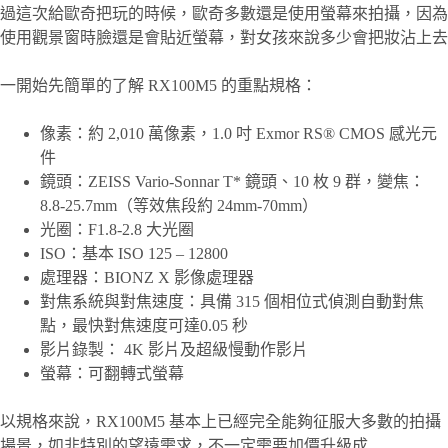
過這次給歐奇把玩的時候，歐奇多數還是使用螢幕來拍攝，因為
使用觀景窗時臉還是會貼近螢幕，對女孩來說多少會把妝沾上去
一開始先簡單的了解 RX100M5 的重點規格：
像素：約 2,010 萬像素，1.0 吋 Exmor RS® CMOS 感光元
件
鏡頭：ZEISS Vario-Sonnar T* 鏡頭、10 枚 9 群，變焦：
8.8-25.7mm（等效焦段約 24mm-70mm）
光圈：F1.8-2.8 大光圈
ISO：基本 ISO 125 – 12800
處理器：BIONZ X 影像處理器
對焦系統與對焦速度：具備 315 個相位式偵測自動對焦
點，最快對焦速度可達0.05 秒
影片錄製： 4K 影片及超級慢動作影片
螢幕：可翻轉式螢幕
以規格來說，RX100M5 基本上已經完全能夠征服大多數的拍攝
場景，如非特別的望遠需求，不一定需要加價升級成