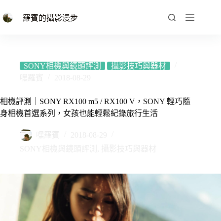
跳
至
羅賓的攝影漫步
主
要
內
容
SONY相機與鏡頭評測
攝影技巧與器材
嘿羅賓
2018-08-29
相機評測｜SONY RX100 m5 / RX100 V，SONY 輕巧隨
身相機首選系列，女孩也能輕鬆紀錄旅行生活
嘿羅賓
2018-08-29
SONY相機與鏡頭評測
,
攝影技巧與器材