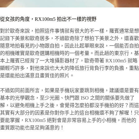
從女孩的角度，RX100m5 拍出不一樣的視野
對於歐奇來說，拍照這件事情就有很大的不一樣，羅賓通常是想
記錄下美景和歐奇居多，不過歐奇除了想拍下美景之外，還喜歡
隨意地拍看見的小物跟自拍，因此比起單眼來說，一個能否自拍
的相機確實是歐奇選購相機時的一個考量。而此趟的東京行，基
本上羅賓已經背了一大堆攝影器材了，歐奇帶著 RX100m5 就略
顯輕巧許多，對他來說也大大的降低旅行背負行李的負擔，重點
是還能拍出滿意且畫質佳的照片。
不過如同前面所言，如果是手機玩家要跳到相機，建議還是要有
基本的光學觀念，至少光圈、快門跟 ISO 之間的關係要先做了
解，以避免相機上手之後，會覺得怎麼拍都沒手機拍的好？而這
其實有大部分的因素是你對你手上的這台相機還不夠了解喔！只
要能掌握，RX100m5 絕對會是非常容易上手的小相機，而他的
畫質跟功能也是足夠滿意的！