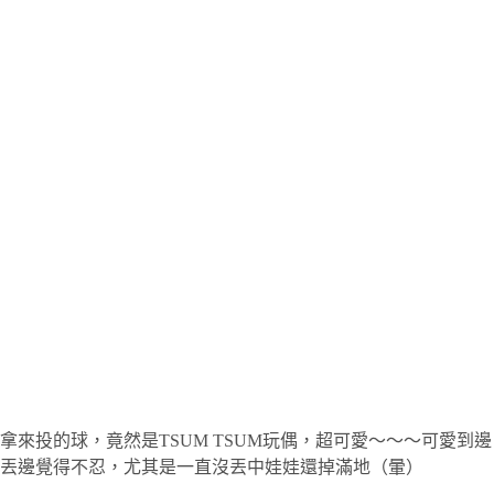
拿來投的球，竟然是TSUM TSUM玩偶，超可愛～～～可愛到邊
丟邊覺得不忍，尤其是一直沒丟中娃娃還掉滿地（暈）