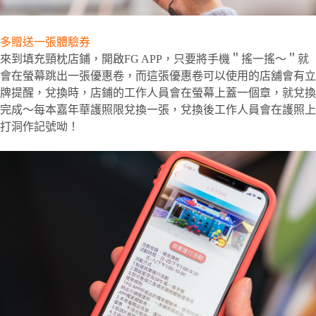
多贈送一張體驗券
來到填充頸枕店鋪，開啟FG APP，只要將手機＂搖一搖～＂就
會在螢幕跳出一張優惠卷，而這張優惠卷可以使用的店舖會有立
牌提醒，兌換時，店鋪的工作人員會在螢幕上蓋一個章，就兌換
完成～每本嘉年華護照限兌換一張，兌換後工作人員會在護照上
打洞作記號呦！