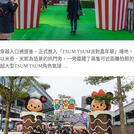
穿越入口通道後，正式進入「TSUM TSUM派對嘉年華」場地，
以米奇、米妮為造景的拱門旁，一旁還藏了兩隻可近距離拍照的
超大型TSUM TSUM角色氣球….