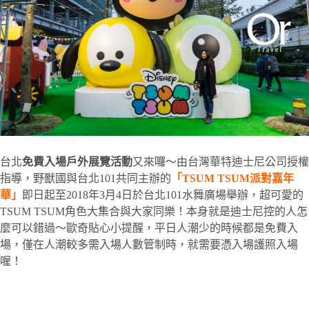
台北
免費入場戶外展覽活動
又來囉～由台灣華特迪士尼公司授權
指導，野獸國與台北101共同主辦的
「TSUM TSUM派對嘉年
華
」
即日起至2018年3月4日於台北101水舞廣場舉辦，超可愛的
TSUM TSUM角色大集合與大家同樂！本身就是迪士尼控的人怎
麼可以錯過～歐奇貼心小提醒，平日人潮少的時候都是免費入
場，僅在人潮較多需入場人數管制時，就需要憑入場護照入場
喔！