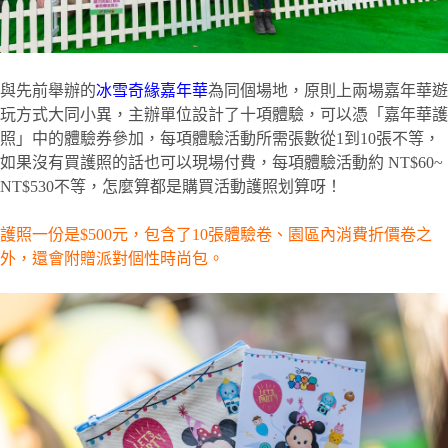
與先前舉辦的
冰雪奇緣嘉年華
為同個場地，原則上兩場嘉年華遊
玩方式大同小異，主辦單位設計了十項體驗，可以憑「嘉年華護
照」中的體驗券參加，每項體驗活動所需張數從1到10張不等，
如果沒有買護照的話也可以現場付費，每項體驗活動約 NT$60~
NT$530不等，怎麼算都是購買活動護照划算呀！
護照一份是$500元，包含了10張體驗卷、園區內消費折價卷之
外，還會附贈派對個性時尚包。