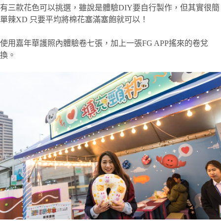
有三款花色可以挑選，雖說是體驗DIY要自行製作，但其實很簡
單辣XD 只要平均將棉花塞滿塞飽就可以！
使用嘉年華護照內體驗卷七張，加上一張FG APP搖來的卷兌
換。