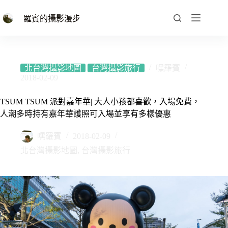
跳
至
羅賓的攝影漫步
主
要
內
容
北台灣攝影地圖
台灣攝影旅行
嘿羅賓
2018-02-09
TSUM TSUM 派對嘉年華| 大人小孩都喜歡，入場免費，
人潮多時持有嘉年華護照可入場並享有多樣優惠
嘿羅賓
2018-02-09
北台灣攝影地圖
,
台灣攝影旅行