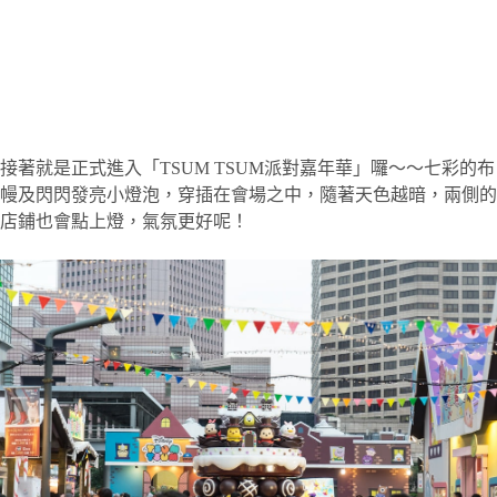
接著就是正式進入「TSUM TSUM派對嘉年華」囉～～七彩的布
幔及閃閃發亮小燈泡，穿插在會場之中，隨著天色越暗，兩側的
店鋪也會點上燈，氣氛更好呢！