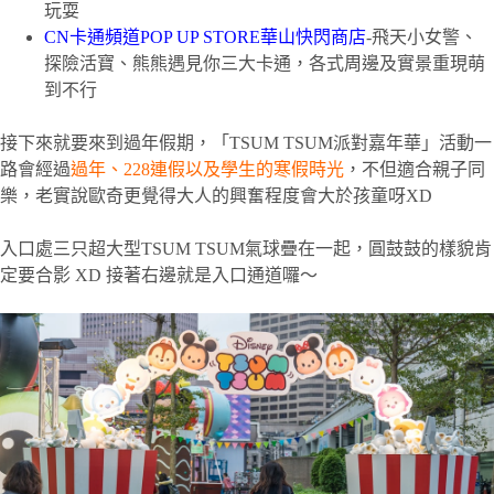
玩耍
CN卡通頻道POP UP STORE華山快閃商店
-飛天小女警、
探險活寶、熊熊遇見你三大卡通，各式周邊及實景重現萌
到不行
接下來就要來到過年假期，「TSUM TSUM派對嘉年華」活動一
路會經過
過年、228連假以及學生的寒假時光
，不但適合親子同
樂，老實說歐奇更覺得大人的興奮程度會大於孩童呀XD
入口處三只超大型TSUM TSUM氣球疊在一起，圓鼓鼓的樣貌肯
定要合影 XD 接著右邊就是入口通道囉～