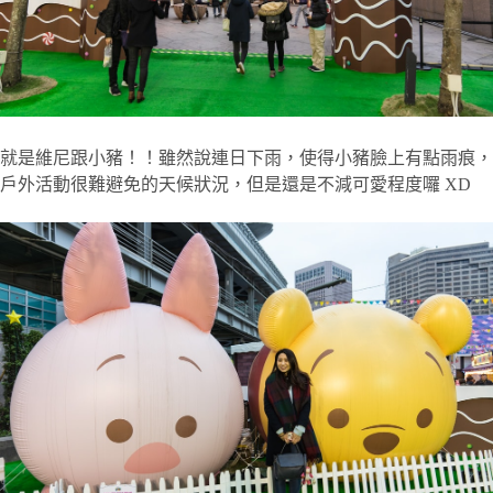
就是維尼跟小豬！！雖然說連日下雨，使得小豬臉上有點雨痕，
戶外活動很難避免的天候狀況，但是還是不減可愛程度囉 XD