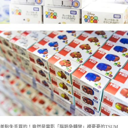
差點失手買的！竟然是電影「腦筋急轉彎」裡憂憂的TSUM