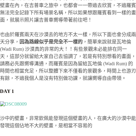
壁畫在內，在吉普車之旅中，也都會一一帶過去欣賞，不過羅賓
無法完全記錄下所有場景名稱，所以如果想跟羅賓看到一樣的畫
面，就展示照片讓吉普車嚮導帶著前往吧！
也由於羅賓兩天在沙漠去的地方不太一樣，所以下面也會分成兩
天分享，
因為路線似乎是完全不一樣的
，簡單來說就是瓦地倫
(Wadi Rum) 沙漠真的非常的大！！有些景觀未必能排在同一
天，這部分就留給大家自己去協調了，若是有特別想看的畫面，
請務必先跟嚮導溝通，而羅賓是因為留給瓦地倫 (Wadi Rum) 的
時間也相當充足，所以整體下來不僅看的景觀多，時間上也游刃
有餘，不過我個人是沒有特別做功課，就讓嚮導自由帶領。
DAY 1
沙中的壁畫，非常欽佩能發現這個壁畫的人，在廣大的沙漠中能
發現這個佔地不大的壁畫，是相當不容易的