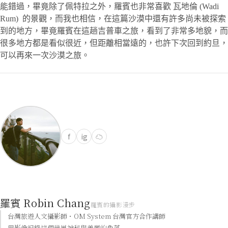
能錯過，畢竟除了佩特拉之外，羅賓也非常喜歡 瓦地倫 (Wadi
Rum) 的景觀，而我也相信，在這篇沙漠中還有許多尚未被探索
到的地方，畢竟羅賓在這趟吉普車之旅，看到了非常多地貌，而
很多地方都是看似很近，但距離相當遠的，也許下次回到約旦，
可以再來一次沙漠之旅。
f
ig
☁
羅賓 Robin Chang
羅賓的攝影漫步
台灣旅遊人文攝影師・OM System 台灣官方合作講師
用影像記錄這個世界神秘與美麗的角落