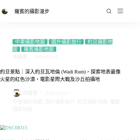
跳
至
羅賓的攝影漫步
主
要
內
容
中東攝影地圖
國外攝影旅行
約旦攝影地
圖
羅賓攝影地圖
嘿羅賓
2026-05-03
約旦景點｜深入約旦瓦地倫 (Wadi Rum)，探索地表最像
火星的紅色沙漠，電影星際大戰及沙丘拍攝地
嘿羅賓
2026-05-03
中東攝影地圖
,
國外攝影旅行
,
約旦攝影地圖
,
羅賓
攝影地圖