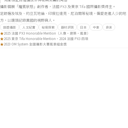
攝影個展「羅賓狀態」創作者，法國 PX3 及東京 Tifa 國際攝影獎得主。
足跡遍及埃及、約旦瓦地倫、印度拉達克、尼泊爾等秘境，偏愛走進人少的地
方，以鏡頭記錄異國的視野與人。
旅遊攝影
人文紀實
秘境探索
器材評測
日本
中東
非洲
★
2025 法國 PX3 Honorable Mention（人像・建築・風景）
★
2025 東京 Tifa Honorable Mention・2024 法國 PX3 四項
★
2023 OM System 全國攝影大賽風景組金獎