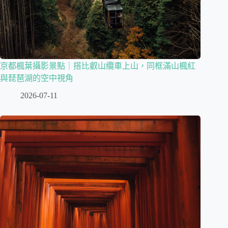
京都楓葉攝影景點｜搭比叡山纜車上山，同框滿山楓紅
與琵琶湖的空中視角
2026-07-11