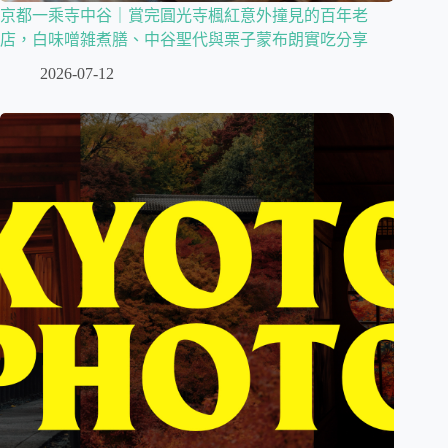
京都一乘寺中谷｜賞完圓光寺楓紅意外撞見的百年老
店，白味噌雑煮膳、中谷聖代與栗子蒙布朗實吃分享
2026-07-12