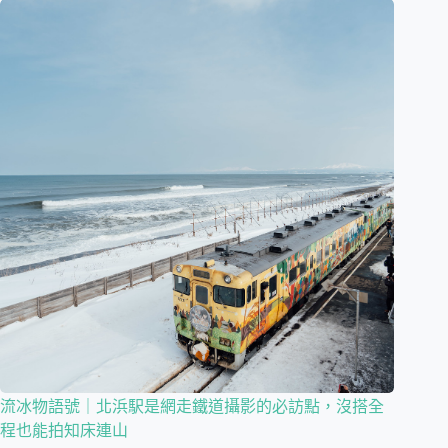
流冰物語號｜北浜駅是網走鐵道攝影的必訪點，沒搭全
程也能拍知床連山