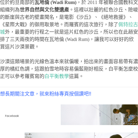
位於約旦南部的
瓦地倫 (Wadi Rum)
，於 2011 年被聯合國教科文
組織列為
世界自然與文化雙遺產
。這裡以壯麗的紅色沙丘、險峻
的斷崖與古老的壁畫聞名，是電影《沙丘》、《絕地救援》、
《星際大戰》的御用取景地。而羅賓的這次旅行，除了
佩特拉古
城
外，最重要的行程之一就是這片紅色的沙丘，所以也在此趟安
排了三天兩夜的時間在瓦地倫 (Wadi Rum)，讓我可以好好的欣
賞這片沙漠景觀。
沙漠這類場景的光線色溫本來就偏暖，拍出來的畫面容易帶有濃
厚的橘紅色調，這跟拍雪地時容易偏藍剛好相反，白平衡怎麼校
正可以參考羅賓寫的
白平衡教學
這篇。
想長期關注文章，就來粉絲專頁按個讚吧!!