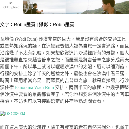
文字：
Robin羅賓
| 攝影：Robin羅賓
瓦地倫 (Wadi Rum) 沙漠非常的巨大，若是沒有適合的交通工具
或是熟知路況的話，在這裡羅賓個人認為自駕一定會迷路，而且
沿路幾乎不太有訊號，如果想欣賞這片沙漠裡所有的景觀，個人
是很推薦直接來趟吉普車之旅，而羅賓是將吉普車之旅分成兩天
兩個下午，所以早上就可以曬曬沙漠中的太陽，還可以睡到飽，
行程的安排上除了半天的巡禮之外，最後也會在沙漠中看日落，
時間上運用相當充足，而羅賓的吉普車之旅，就是直接讓此行沙
漠住宿
Panorama Wadi Rum
安排，兩個半天的旅程，也幾乎把整
個沙漠中要看的景觀都看完了，若你也想要來個沙漠中的吉普車
探險，不妨也可以直接跟選定的住宿地點詢問看看。
而在這片廣大的沙漠裡，除了有豐富的岩石自然景觀外，也藏了