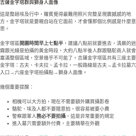
吉薩金字塔群與獅身人面像
這是整趟埃及行中，羅賓覺得最難用照片完整呈現震撼感的地
方。金字塔就是要親自站在它面前，才會懂那個比例感是什麼意
思。
金字塔區
開園時間早上七點半
，建議八點前就要進去，清晨的迷
霧跟光線是拍攝的黃金時段，大約八點半後人群跟駱駝商人就會
塞滿整個區域，空景幾乎不可能了。吉薩金字塔區共有三座主要
金字塔：古夫、卡夫拉、孟卡拉，一般路線是古夫→孟卡拉墓穴
入口→六座金字塔拍攝點→獅身人面像。
幾個重要提醒：
相機可以大方拍，現在不需要額外購買攝影卷
駱駝、埃及人都不要隨意拍，很容易被要小費
警察跟軍人
務必不要拍攝
，這是非常重要的規定
進入墓穴需要額外付費，主要精華在外觀