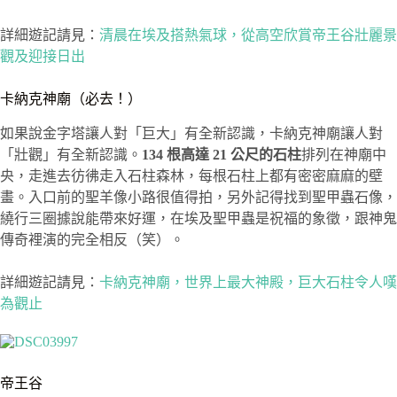
詳細遊記請見：
清晨在埃及搭熱氣球，從高空欣賞帝王谷壯麗景
觀及迎接日出
卡納克神廟（必去！）
如果說金字塔讓人對「巨大」有全新認識，卡納克神廟讓人對
「壯觀」有全新認識。
134 根高達 21 公尺的石柱
排列在神廟中
央，走進去彷彿走入石柱森林，每根石柱上都有密密麻麻的壁
畫。入口前的聖羊像小路很值得拍，另外記得找到聖甲蟲石像，
繞行三圈據說能帶來好運，在埃及聖甲蟲是祝福的象徵，跟神鬼
傳奇裡演的完全相反（笑）。
詳細遊記請見：
卡納克神廟，世界上最大神殿，巨大石柱令人嘆
為觀止
帝王谷