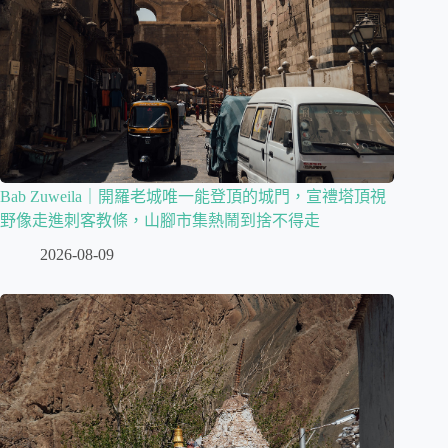
Bab Zuweila｜開羅老城唯一能登頂的城門，宣禮塔頂視
野像走進刺客教條，山腳市集熱鬧到捨不得走
2026-08-09