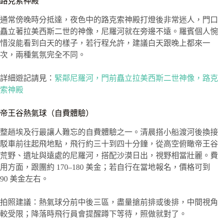
路克索神殿
通常傍晚時分抵達，夜色中的路克索神殿打燈後非常迷人，門口
矗立著拉美西斯二世的神像，尼羅河就在旁邊不遠。羅賓個人惋
惜沒能看到白天的樣子，若行程允許，建議白天跟晚上都來一
次，兩種氣氛完全不同。
詳細遊記請見：
緊鄰尼羅河，門前矗立拉美西斯二世神像，路克
索神殿
帝王谷熱氣球（自費體驗）
整趟埃及行最讓人難忘的自費體驗之一。清晨搭小船渡河後換接
駁車前往起飛地點，飛行約三十到四十分鐘，從高空俯瞰帝王谷
荒野、遺址與遠處的尼羅河，搭配沙漠日出，視野相當壯麗。費
用方面，跟團約 170–180 美金；若自行在當地報名，價格可到
90 美金左右。
拍照建議：熱氣球分前中後三區，盡量搶前排或後排，中間視角
較受限；降落時飛行員會提醒蹲下等待，照做就對了。