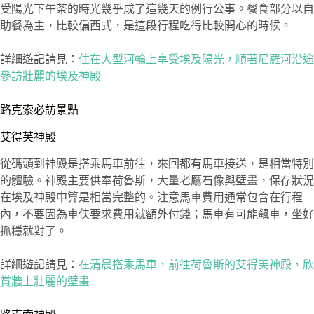
受陽光下午茶的時光幾乎成了這幾天的例行公事。餐食部分以自
助餐為主，比較偏西式，是這段行程吃得比較開心的時候。
詳細遊記請見：
住在大型河輪上享受埃及陽光，順著尼羅河沿途
參訪壯麗的埃及神殿
路克索必訪景點
艾得芙神殿
從碼頭到神殿是搭乘馬車前往，來回都有馬車接送，是相當特別
的體驗。神殿主要供奉荷魯斯，大量老鷹石像與壁畫，保存狀況
在埃及神殿中算是相當完整的。注意馬車費用通常包含在行程
內，不要因為車伕要求費用就額外付錢；馬車有可能飆車，坐好
抓穩就對了。
詳細遊記請見：
在清晨搭乘馬車，前往荷魯斯的艾得芙神殿，欣
賞牆上壯麗的壁畫