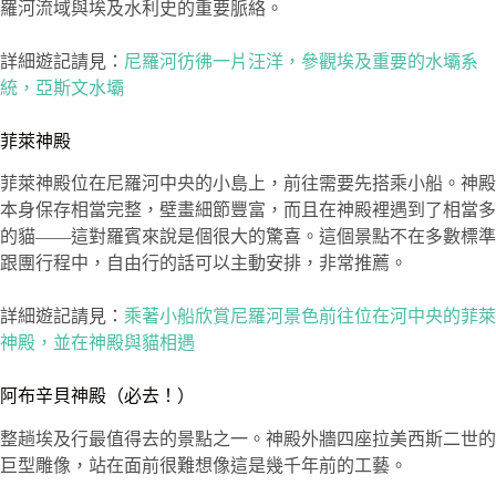
羅河流域與埃及水利史的重要脈絡。
詳細遊記請見：
尼羅河彷彿一片汪洋，參觀埃及重要的水壩系
統，亞斯文水壩
菲萊神殿
菲萊神殿位在尼羅河中央的小島上，前往需要先搭乘小船。神殿
本身保存相當完整，壁畫細節豐富，而且在神殿裡遇到了相當多
的貓——這對羅賓來說是個很大的驚喜。這個景點不在多數標準
跟團行程中，自由行的話可以主動安排，非常推薦。
詳細遊記請見：
乘著小船欣賞尼羅河景色前往位在河中央的菲萊
神殿，並在神殿與貓相遇
阿布辛貝神殿（必去！）
整趟埃及行最值得去的景點之一。神殿外牆四座拉美西斯二世的
巨型雕像，站在面前很難想像這是幾千年前的工藝。