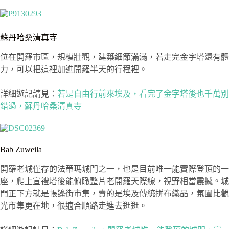
蘇丹哈桑清真寺
位在開羅市區，規模壯觀，建築細節滿滿，若走完金字塔還有體
力，可以把這裡加進開羅半天的行程裡。
詳細遊記請見：
若是自由行前來埃及，看完了金字塔後也千萬別
錯過，蘇丹哈桑清真寺
Bab Zuweila
開羅老城僅存的法蒂瑪城門之一，也是目前唯一能實際登頂的一
座，爬上宣禮塔後能俯瞰整片老開羅天際線，視野相當震撼。城
門正下方就是帳篷街市集，賣的是埃及傳統拼布織品，氛圍比觀
光市集更在地，很適合順路走進去逛逛。