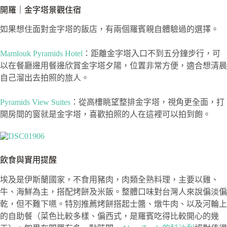
開羅｜金字塔景觀住宿
如果想住面對金字塔的飯店，有兩個羅賓親自體驗過的選擇。
Mamlouk Pyramids Hotel
：距離金字塔入口不到五分鐘步行，可
以在餐廳邊用餐邊欣賞金字塔夕陽，位置非常方便，適合想清晨
自己溜出去拍照的旅人。
Pyramids View Suites
：從高樓眺望整排金字塔，視角更全面，打
開房間的窗就是金字塔，喜歡拍照的人在這裡可以拍到飽。
飲食與實用提醒
埃及是伊斯蘭國家，不食用豬肉，肉類全熟料理，主要以雞、
牛、海鮮為主，搭配烤餅及米飯。整體口味對台灣人來說偏淡偏
乾，但不難下嚥。特別推薦烤餅搭起士醬、燉牛肉、以及河輪上
的自助餐（菜色比較多樣、偏西式，是羅賓吃得比較開心的幾