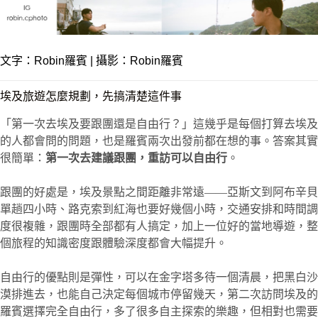
文字：
Robin羅賓
| 攝影：Robin羅賓
埃及旅遊怎麼規劃，先搞清楚這件事
「第一次去埃及要跟團還是自由行？」這幾乎是每個打算去埃及
的人都會問的問題，也是羅賓兩次出發前都在想的事。答案其實
很簡單：
第一次去建議跟團，重訪可以自由行
。
跟團的好處是，埃及景點之間距離非常遠——亞斯文到阿布辛貝
單趟四小時、路克索到紅海也要好幾個小時，交通安排和時間調
度很複雜，跟團時全部都有人搞定，加上一位好的當地導遊，整
個旅程的知識密度跟體驗深度都會大幅提升。
自由行的優點則是彈性，可以在金字塔多待一個清晨，把黑白沙
漠排進去，也能自己決定每個城市停留幾天，第二次訪問埃及的
羅賓選擇完全自由行，多了很多自主探索的樂趣，但相對也需要