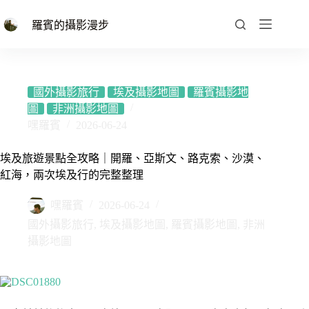
跳
至
羅賓的攝影漫步
主
要
內
容
國外攝影旅行
埃及攝影地圖
羅賓攝影地
圖
非洲攝影地圖
嘿羅賓
2026-06-24
埃及旅遊景點全攻略｜開羅、亞斯文、路克索、沙漠、
紅海，兩次埃及行的完整整理
嘿羅賓
2026-06-24
國外攝影旅行
,
埃及攝影地圖
,
羅賓攝影地圖
,
非洲
攝影地圖