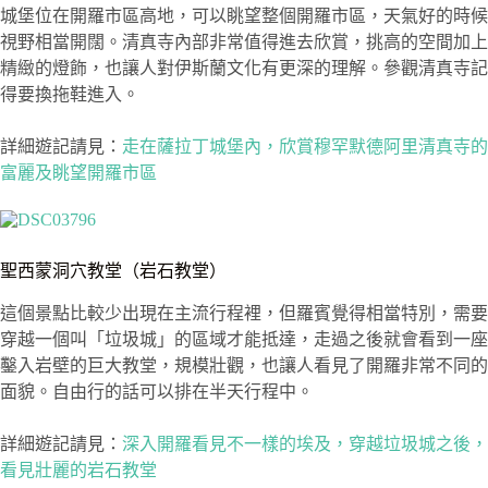
城堡位在開羅市區高地，可以眺望整個開羅市區，天氣好的時候
視野相當開闊。清真寺內部非常值得進去欣賞，挑高的空間加上
精緻的燈飾，也讓人對伊斯蘭文化有更深的理解。參觀清真寺記
得要換拖鞋進入。
詳細遊記請見：
走在薩拉丁城堡內，欣賞穆罕默德阿里清真寺的
富麗及眺望開羅市區
聖西蒙洞穴教堂（岩石教堂）
這個景點比較少出現在主流行程裡，但羅賓覺得相當特別，需要
穿越一個叫「垃圾城」的區域才能抵達，走過之後就會看到一座
鑿入岩壁的巨大教堂，規模壯觀，也讓人看見了開羅非常不同的
面貌。自由行的話可以排在半天行程中。
詳細遊記請見：
深入開羅看見不一樣的埃及，穿越垃圾城之後，
看見壯麗的岩石教堂