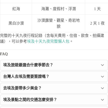
紅海
海灘、度假村、浮潛
1 天
沙漠露營、觀星、奇岩地
黑白沙漠
2 天 1 夜
貌
完整的十天九夜行程記錄（含每天費用、住宿、飲食、拍攝建
議），可以參考
埃及十天九夜完整懶人包
。
FAQ
埃及旅遊最適合什麼季節去？
台灣人去埃及需要簽證嗎？
去埃及要帶多少美金？
埃及景點之間的交通怎麼安排？