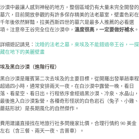
沙漠中最讓人感到神秘的地方，整個區域仍有大量未完全開發的
墓穴，目前開放參觀的有許多保存精美的法老墓室，壁畫色彩在
千年後依然鮮豔，拉美西斯四世的墓穴是最多人推薦的必看選
項。注意帝王谷完全位在沙漠中，
溫度很高，一定要做好補水
。
詳細遊記請見：
沈睡的法老之墓，來埃及不能錯過帝王谷，一探
藏在地下的美麗壁畫
埃及黑白沙漠（進階行程）
黑白沙漠是羅賓第二次去埃及的主要目標，從開羅出發單趟車程
超過四小時，通常安排兩天一夜，在白沙漠中露營一晚，看日
落、看星空、看日出。行程依序會經過黑沙漠、冷泉、水晶山，
最後進入白沙漠紮營，各種奇形怪狀的白色岩石（兔子、小雞、
蘑菇形狀）是長期風化的自然傑作。
費用建議直接找在地旅行社多問幾家比價，合理行情約 90 美金
左右（含三餐、兩天一夜、吉普車）。