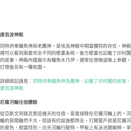
康翁波神殿
同時供奉鱷魚神與老鷹神，是埃及神殿中相當獨特的存在，神殿
裡可以看到兩套完全不同的壁畫系統，後方壁畫也記載了印何闐
的故事。神殿內還展示有鱷魚木乃伊，通常在傍晚或晚上參觀，
打燈後另有一種氛圍。
詳細遊記請見：
同時供奉鱷魚神及鷹神，記載了印何闐的故事，
康翁波神殿
尼羅河輪住宿體驗
從亞斯文到路克索這幾天的住宿，是直接睡在尼羅河輪上的。河
輪的房間雖然不大，但該有的設施都齊全，打開窗戶就是尼羅河
的景色，相當特別。白天河輪行駛時，甲板上有泳池跟躺椅，享