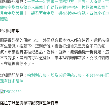
詳細遊記請見：
一輩子一定要來一次的地方，世界七大奇景，吉
薩金字塔群及獅身人面像
｜
自助行參觀金字塔，換個視角欣賞全
景金字塔美景
｜
一邊看著金字塔一邊在沙漠中奔馳，四輪摩托車
體驗
哈利利市集
開羅最熱鬧的傳統市集，外國遊客跟本地人都在這裡，逛起來很
有生活感。推薦下午逛到傍晚，夜色打燈後又是完全不同的氣
氛。市集裡有各種紀念品、香料、首飾，
殺價要從一折開始
，這
不是誇張，是真的可以這樣殺。市集裡貓咪非常多，喜歡拍貓的
人在這裡會停不了。
詳細遊記請見：
哈利利市集，埃及必逛傳統市集，不只好拍好逛
還有好多貓咪
薩拉丁城堡與穆罕默德阿里清真寺