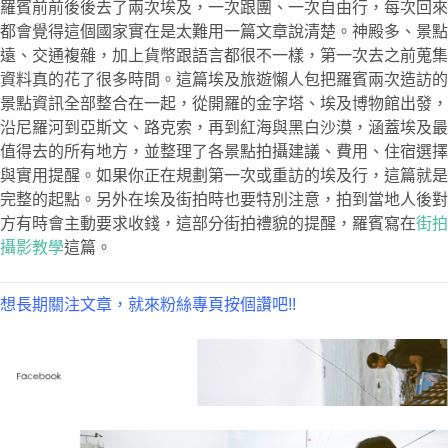
羅賓前前後後去了兩次埃及，一次跟團、一次自由行，每次回來
都會覺得這個國家實在是太難用一篇文章說清楚。神殿多、景點
遠、交通複雜，加上貨幣跟語言都很不一樣，第一次去之前蒐集
資料真的花了很多時間。這篇埃及旅遊懶人包把羅賓兩次造訪的
景點資訊全部整合在一起，從開羅的金字塔、埃及博物館出發，
沿尼羅河到亞斯文、路克索，再到紅海與黑白沙漠，涵蓋埃及最
值得去的所有地方，並整理了各景點拍攝建議、費用、住宿選擇
與實用提醒。如果你正在規劃第一次或重訪的埃及行，這篇就是
完整的起點。另外在埃及街拍時也要特別注意，拍到當地人後對
方有時會主動要求收錢，這部分街拍禮貌的提醒，羅賓寫在
街拍
攝影教學
這篇。
想長期關注文章，就來粉絲專頁按個讚吧!!