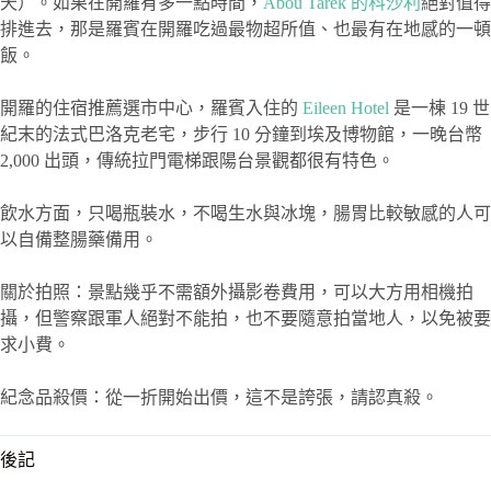
天）。如果在開羅有多一點時間，
Abou Tarek 的科沙利
絕對值得
排進去，那是羅賓在開羅吃過最物超所值、也最有在地感的一頓
飯。
開羅的住宿推薦選市中心，羅賓入住的
Eileen Hotel
是一棟 19 世
紀末的法式巴洛克老宅，步行 10 分鐘到埃及博物館，一晚台幣
2,000 出頭，傳統拉門電梯跟陽台景觀都很有特色。
飲水方面，只喝瓶裝水，不喝生水與冰塊，腸胃比較敏感的人可
以自備整腸藥備用。
關於拍照：景點幾乎不需額外攝影卷費用，可以大方用相機拍
攝，但警察跟軍人絕對不能拍，也不要隨意拍當地人，以免被要
求小費。
紀念品殺價：從一折開始出價，這不是誇張，請認真殺。
後記