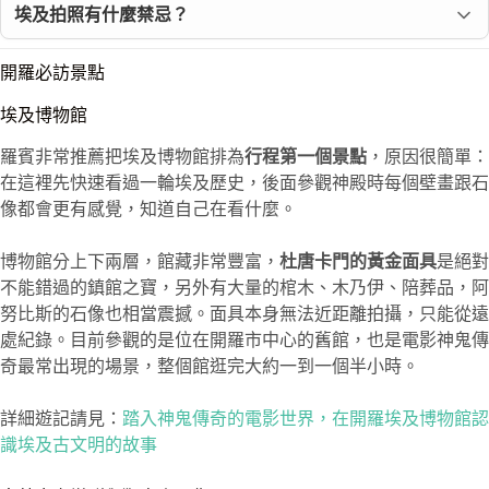
埃及拍照有什麼禁忌？
開羅必訪景點
埃及博物館
羅賓非常推薦把埃及博物館排為
行程第一個景點
，原因很簡單：
在這裡先快速看過一輪埃及歷史，後面參觀神殿時每個壁畫跟石
像都會更有感覺，知道自己在看什麼。
博物館分上下兩層，館藏非常豐富，
杜唐卡門的黃金面具
是絕對
不能錯過的鎮館之寶，另外有大量的棺木、木乃伊、陪葬品，阿
努比斯的石像也相當震撼。面具本身無法近距離拍攝，只能從遠
處紀錄。目前參觀的是位在開羅市中心的舊館，也是電影神鬼傳
奇最常出現的場景，整個館逛完大約一到一個半小時。
詳細遊記請見：
踏入神鬼傳奇的電影世界，在開羅埃及博物館認
識埃及古文明的故事