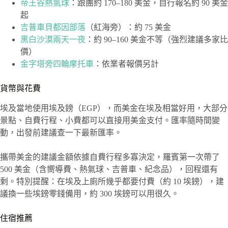
帝王谷熱氣球
：跟團約 170–180 美金，自行報名約 90 美金
起
吉普車貝都因部落
（紅海旁）：約 75 美金
黑白沙漠兩天一夜
：約 90–160 美金不等（強烈建議多家比
價）
金字塔旁四輪摩托車
：依業者報價另計
貨幣與花費
埃及當地使用埃及鎊（EGP），而美金在埃及相當好用，大部分
景點、自費行程、小費都可以直接用美金支付。匯率隨時間變
動，出發前建議查一下最新匯率。
攜帶美金的建議金額依據自費行程多寡決定，羅賓第一次帶了
500 美金（含嚮導費、熱氣球、吉普車、紀念品），回程還有
剩。特別提醒：在埃及上廁所幾乎都要付費（約 10 埃鎊），建
議換一些埃鎊零錢備用，約 300 埃鎊可以用很久。
住宿推薦