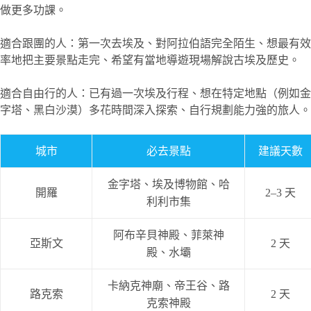
做更多功課。
適合跟團的人：第一次去埃及、對阿拉伯語完全陌生、想最有效
率地把主要景點走完、希望有當地導遊現場解說古埃及歷史。
適合自由行的人：已有過一次埃及行程、想在特定地點（例如金
字塔、黑白沙漠）多花時間深入探索、自行規劃能力強的旅人。
城市
必去景點
建議天數
金字塔、埃及博物館、哈
開羅
2–3 天
利利市集
阿布辛貝神殿、菲萊神
亞斯文
2 天
殿、水壩
卡納克神廟、帝王谷、路
路克索
2 天
克索神殿