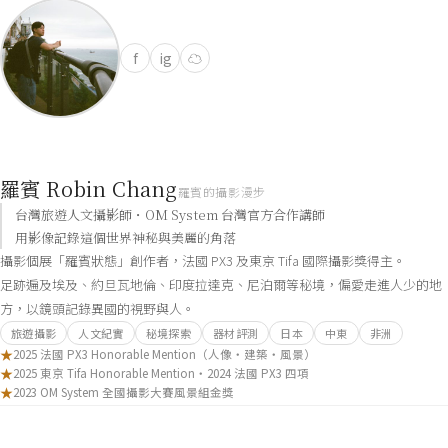
f
ig
☁
羅賓 Robin Chang
羅賓的攝影漫步
台灣旅遊人文攝影師・OM System 台灣官方合作講師
用影像記錄這個世界神秘與美麗的角落
攝影個展「羅賓狀態」創作者，法國 PX3 及東京 Tifa 國際攝影獎得主。
足跡遍及埃及、約旦瓦地倫、印度拉達克、尼泊爾等秘境，偏愛走進人少的地
方，以鏡頭記錄異國的視野與人。
旅遊攝影
人文紀實
秘境探索
器材評測
日本
中東
非洲
★
2025 法國 PX3 Honorable Mention（人像・建築・風景）
★
2025 東京 Tifa Honorable Mention・2024 法國 PX3 四項
★
2023 OM System 全國攝影大賽風景組金獎