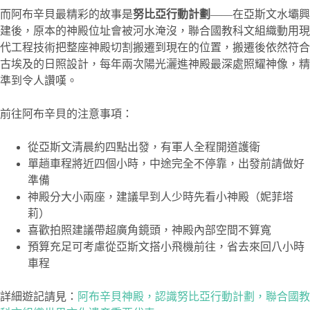
而阿布辛貝最精彩的故事是
努比亞行動計劃
——在亞斯文水壩興
建後，原本的神殿位址會被河水淹沒，聯合國教科文組織動用現
代工程技術把整座神殿切割搬遷到現在的位置，搬遷後依然符合
古埃及的日照設計，每年兩次陽光灑進神殿最深處照耀神像，精
準到令人讚嘆。
前往阿布辛貝的注意事項：
從亞斯文清晨約四點出發，有軍人全程開道護衛
單趟車程將近四個小時，中途完全不停靠，出發前請做好
準備
神殿分大小兩座，建議早到人少時先看小神殿（妮菲塔
莉）
喜歡拍照建議帶超廣角鏡頭，神殿內部空間不算寬
預算充足可考慮從亞斯文搭小飛機前往，省去來回八小時
車程
詳細遊記請見：
阿布辛貝神殿，認識努比亞行動計劃，聯合國教