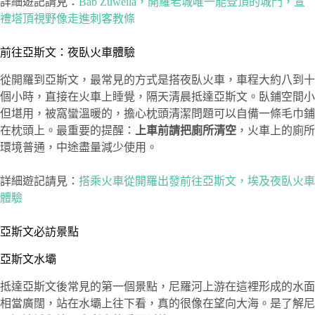
詳細遊記請見：
Bab Zuweila，開羅老城唯一能登頂的城門，宣
禮塔頂視野像走進刺客教條
前往亞斯文：夜臥火車體驗
從開羅到亞斯文，最常見的方式是搭夜臥火車，車程大約八到十
個小時，直接在火車上睡覺，隔天清晨抵達亞斯文。臥鋪空間小
但堪用，被窩蠻溫暖的，擔心枕頭清潔問題可以自備一條毛巾鋪
在枕頭上。最重要的提醒：
上車前請把廁所清空
，火車上的廁所
環境普通，中途盡量減少使用。
詳細遊記請見：
搭乘火車從開羅出發前往亞斯文，埃及夜臥火車
體驗
亞斯文必訪景點
亞斯文水壩
抵達亞斯文後常見的第一個景點，尼羅河上游在這裡形成的水面
相當廣闊，站在水壩上往下看，真的很像在望向大海。是了解尼