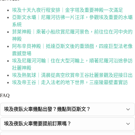
埃及十天九夜行程安排｜金字塔及重要神殿一次滿足
亞斯文水壩｜尼羅河彷彿一片汪洋，參觀埃及重要的水壩
系統
菲萊神殿｜乘著小船欣賞尼羅河景色，前往位在河中央的
神殿
阿布辛貝神殿｜抵達亞斯文後的重頭戲，四座巨型法老像
震撼登場
埃及尼羅河河輪｜住在大型河輪上，順著尼羅河沿途參訪
壯麗神殿
埃及熱氣球｜清晨從高空欣賞帝王谷壯麗景觀及迎接日出
埃及帝王谷｜走入法老的地下世界，三座陵墓壁畫實訪
FAQ
埃及夜臥火車幾點出發？幾點到亞斯文？
埃及夜臥火車需要提前訂票嗎？