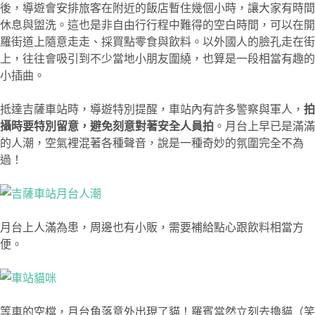
後，導遊會安排旅客在附近的飯店暫住幾個小時，讓大家有時間
休息與盥洗。這也是非自由行行程中難得的空白時間，可以在開
羅街道上隨意走走、採買點零食與飲料。以外國人的臉孔走在街
上，往往會吸引到不少當地小朋友圍繞，也算是一段相當有趣的
小插曲。
抵達吉薩車站時，導遊特別提醒，車站內有許多警察與軍人，
拍
攝時要特別留意，避免刻意對著安全人員拍
。月台上早已是滿滿
的人潮，空氣裡混著各種聲音，說是一種奇妙的氛圍完全不為
過！
月台上人滿為患，周邊也有小販，需要補給點心跟飲料相當方
便。
等車的空檔，月台角落意外出現了貓！羅賓當然立刻去擼貓（笑