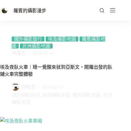
跳
至
羅賓的攝影漫步
主
要
內
容
國外攝影旅行
埃及攝影地圖
羅賓攝影地
圖
非洲攝影地圖
嘿羅賓
2024-02-19
埃及夜臥火車｜睡一覺醒來就到亞斯文，開羅出發的臥
鋪火車完整體驗
嘿羅賓
2024-02-19
國外攝影旅行
,
埃及攝影地圖
,
羅賓攝影地圖
,
非洲
攝影地圖