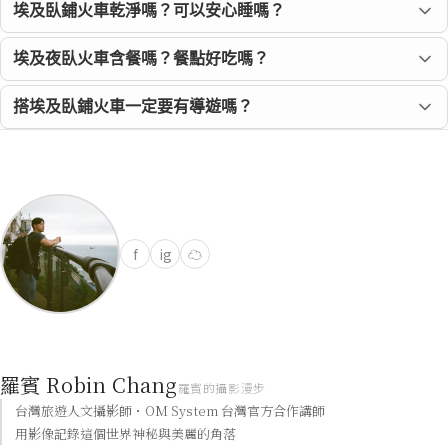
埃及臥鋪火車乾淨嗎？可以安心睡嗎？
埃及夜臥火車含餐嗎？餐點好吃嗎？
搭埃及臥鋪火車一定要有導遊嗎？
f
ig
☁
羅賓 Robin Chang
羅賓的攝影漫步
台灣旅遊人文攝影師・OM System 台灣官方合作講師
用影像記錄這個世界神秘與美麗的角落