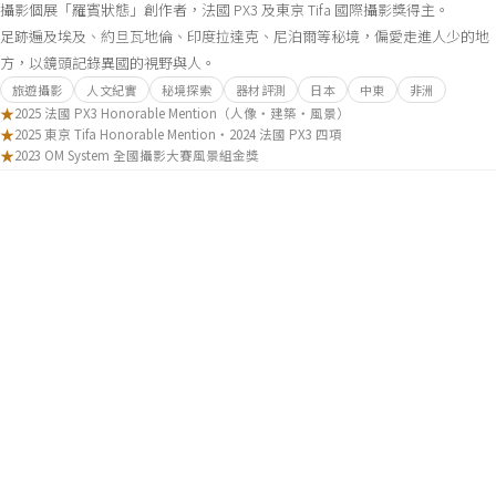
攝影個展「羅賓狀態」創作者，法國 PX3 及東京 Tifa 國際攝影獎得主。
足跡遍及埃及、約旦瓦地倫、印度拉達克、尼泊爾等秘境，偏愛走進人少的地
方，以鏡頭記錄異國的視野與人。
旅遊攝影
人文紀實
秘境探索
器材評測
日本
中東
非洲
★
2025 法國 PX3 Honorable Mention（人像・建築・風景）
★
2025 東京 Tifa Honorable Mention・2024 法國 PX3 四項
★
2023 OM System 全國攝影大賽風景組金獎