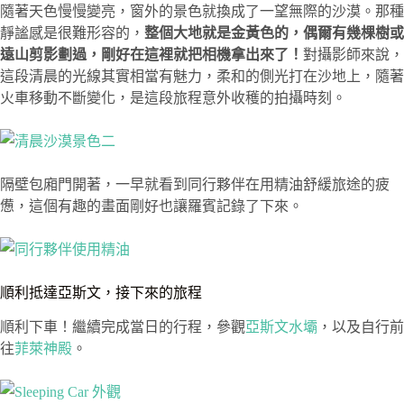
隨著天色慢慢變亮，窗外的景色就換成了一望無際的沙漠。那種
靜謐感是很難形容的，
整個大地就是金黃色的，偶爾有幾棵樹或
遠山剪影劃過，剛好在這裡就把相機拿出來了！
對攝影師來說，
這段清晨的光線其實相當有魅力，柔和的側光打在沙地上，隨著
火車移動不斷變化，是這段旅程意外收穫的拍攝時刻。
隔壁包廂門開著，一早就看到同行夥伴在用精油舒緩旅途的疲
憊，這個有趣的畫面剛好也讓羅賓記錄了下來。
順利抵達亞斯文，接下來的旅程
順利下車！繼續完成當日的行程，參觀
亞斯文水壩
，以及自行前
往
菲萊神殿
。