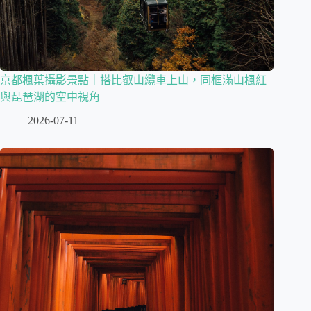
京都楓葉攝影景點｜搭比叡山纜車上山，同框滿山楓紅
與琵琶湖的空中視角
2026-07-11