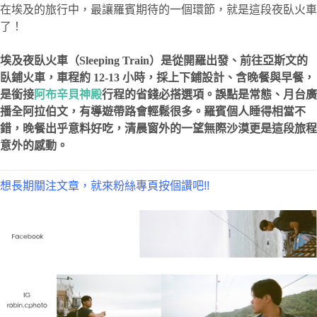
在埃及的旅行中，最讓羅賓期待的一個環節，就是這段夜臥火車
了！
埃及夜臥火車（Sleeping Train）是從開羅出發、前往亞斯文的
臥鋪火車，車程約 12-13 小時，採上下鋪設計、含晚餐與早餐，
是銜接
阿布辛貝神殿
行程的省錢必搭選項。誤點是常態、月台廣
播全阿拉伯文，有導遊帶路會輕鬆很多。羅賓個人睡得相當不
錯，晚餐出乎意料好吃，清晨窗外的一望無際沙漠更是這段旅程
意外的感動。
想長期關注文章，就來粉絲專頁按個讚吧!!