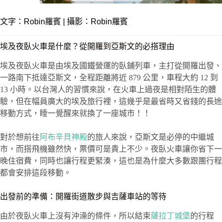
文字：
Robin羅賓
| 攝影：Robin羅賓
埃及夜臥火車是什麼？從開羅到亞斯文的必搭理由
埃及夜臥火車是由埃及國鐵營運的臥鋪列車，主打從開羅出發、
一路南下抵達亞斯文，全程距離將近 879 公里，車程大約 12 到
13 小時。以台灣人的習慣來說，在火車上過夜是相對陌生的體
驗，但在幅員廣大的埃及旅行裡，這幾乎是最省時又省錢的長途
移動方式，睡一覺醒來就換了一座城市！！
對於想前往
阿布辛貝神殿
的旅人來說，亞斯文是必停的中繼城
市，而搭飛機雖然快，票價可是貴上不少。夜臥火車讓你省下一
晚住宿費，同時也讓行程更緊湊，這也是為什麼大多數跟團行程
都會安排這段移動。
出發前的準備：開羅街道散步與吉薩車站的等待
由於夜臥火車上沒有沖澡的條件，所以結束
薩拉丁城堡
的行程