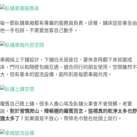
每一節臥鋪車廂都有專屬的服務員負責，送餐、鋪床這些事全由
他一手包辦，不需要旅客自己動手。
車廂採上下鋪設計，下鋪白天是座位、要休息時翻下來就變成
床，門可以和隔壁包廂互通，適合同行的朋友使用。空間雖然不
大，但有基本的盥洗設備，廁所則是每節車廂共用。
羅賓自己睡上鋪。很多人擔心埃及臥鋪火車會不會很髒，老實
說，
對於習慣爬山、睡帳棚的羅賓而言，這裡真的乾淨太多也舒
適太多了！
如果還是不放心，帶條毛巾墊在枕頭上就行。