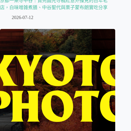
京都一乘寺中谷｜賞完圓光寺楓紅意外撞見的百年老
店，白味噌雑煮膳、中谷聖代與栗子蒙布朗實吃分享
2026-07-12