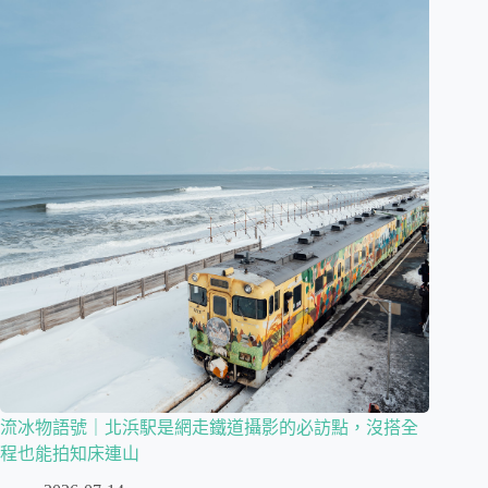
流冰物語號｜北浜駅是網走鐵道攝影的必訪點，沒搭全
程也能拍知床連山