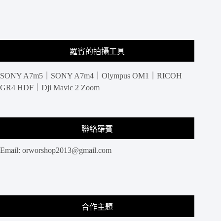
羅賓的拍攝工具
SONY A7m5｜SONY A7m4｜Olympus OM1｜RICOH
GR4 HDF｜Dji Mavic 2 Zoom
聯絡羅賓
Email:
orworshop2013@gmail.com
合作主題