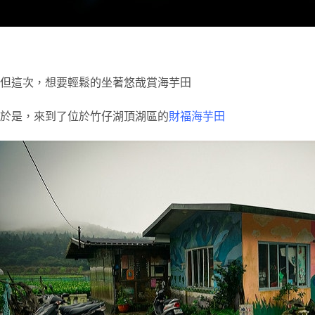
但這次，想要輕鬆的坐著悠哉賞海芋田
於是，來到了位於竹仔湖頂湖區的
財福海芋田