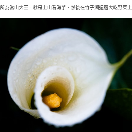
所為當山大王，就是上山看海芋，然後在竹子湖週遭大吃野菜土