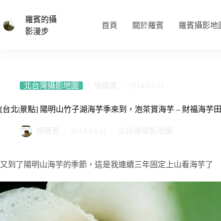
跳
至
羅賓的攝
首頁
關於羅賓
羅賓攝影地
主
影漫步
要
內
容
北台灣攝影地圖
嘿羅賓
2014-03-11
[台北|景點] 陽明山竹子湖海芋季來到，泡茶賞海芋 – 財福海芋
嘿羅賓
2014-03-11
北台灣攝影地圖
又到了陽明山海芋的季節，這是我連續三年固定上山看海芋了