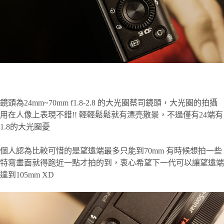
鏡頭為24mm~70mm f1.8-2.8 的大光圈蔡司鏡頭，大光圈的拍攝
用在人像上表現不錯!! 輕輕鬆鬆就有漂亮散景，不過僅有24端有
1.8的大光圈憂
個人認為比較可惜的是望遠端最多只能到70mm 有時候想拍一些
特寫畫面就得跑近一點才拍的到，衷心希望下一代可以讓望遠端
達到105mm XD