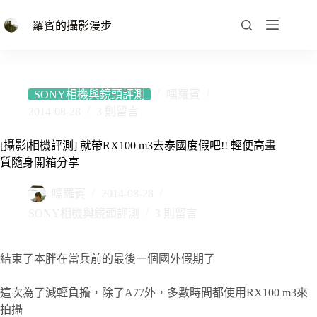
跳
至
羅賓的攝影漫步
主
要
內
容
SONY相機與鏡頭評測
嘿羅賓
2014-08-28
3 則留言
[攝影|相機評測] 就帶RX100 m3去泰國度假吧!! 輕便高畫
質隨身開箱分享
嘿羅賓
2014-08-28
SONY相機與鏡頭評測
3 則留言
結束了本胖在當兵前的最後一個國外假期了
這次為了減輕負擔，除了A77外，多數時間都使用RX100 m3來
拍攝