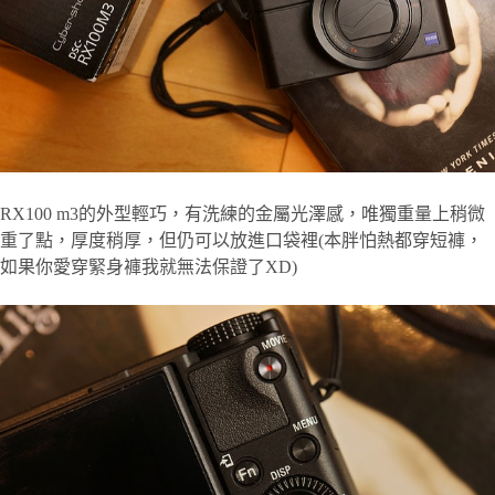
RX100 m3的外型輕巧，有洗練的金屬光澤感，唯獨重量上稍微
重了點，厚度稍厚，但仍可以放進口袋裡(本胖怕熱都穿短褲，
如果你愛穿緊身褲我就無法保證了XD)