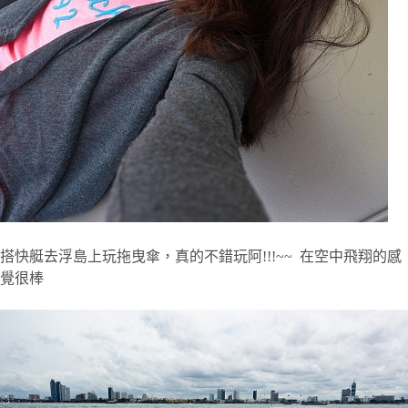
搭快艇去浮島上玩拖曳傘，真的不錯玩阿!!!~~ 在空中飛翔的感
覺很棒