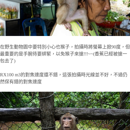
在野生動物園中要特別小心也猴子，拍攝時將螢幕上掀90度，但
最重要的是手腕待要綁緊，以免猴子來搶!!!~~(香蕉已經被搶一
包去了)
RX100 m3的對焦速度還不錯，這張拍攝時光線並不好，不過仍
然保有錯的對焦速度