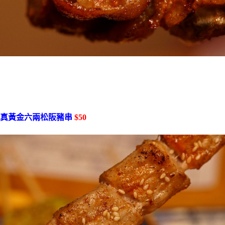
真黃金六兩松阪豬串
$50