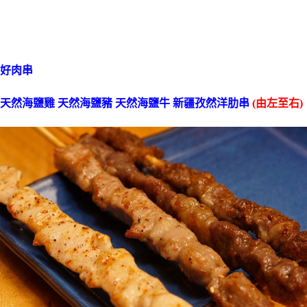
好肉串
天然海鹽雞 天然海鹽豬 天然海鹽牛 新疆孜然洋肋串
(由左至右)