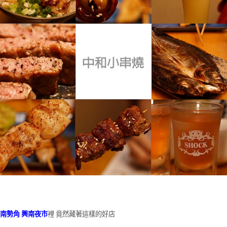
南勢角
興南夜市
裡 竟然藏著這樣的好店