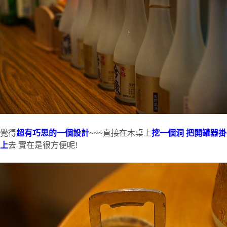
覺得
超有巧思的一個設計
~~~直接在木桌上
挖一個洞 把開罐器掛
上
去 實在是很方便呢!