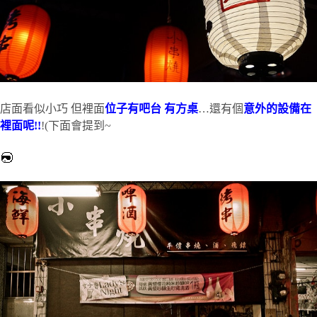
店面看似小巧 但裡面
位子有吧台 有方
桌
…還有個
意外的設備在
裡面呢!!
!(下面會提到~