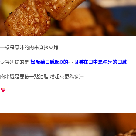
一樣是原味的肉串直接火烤
要特別提的是
松阪豬口感超Q的
~~
咀嚼在口中是彈牙的口感
肉串還是要帶一點油脂 嚐起來更為多汁