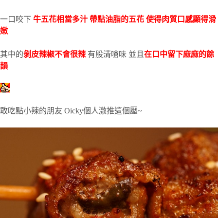
一口咬下
牛五花相當多汁
帶點
油脂的五花 使得肉質口感顯得滑
嫩
其中的
剝皮辣椒不會很辣
有股清嗆味 並且
在口中留下麻麻的餘
韻
敢吃點小辣的朋友 Oicky個人激推這個壓~