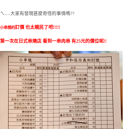
ㄟ….大家有發現甚麼奇怪的事情嗎??
訂價 也太親民了吧!!!!!
小串燒的
第一次在日式串燒店 看到
一串肉串
有25元的價位呢!!