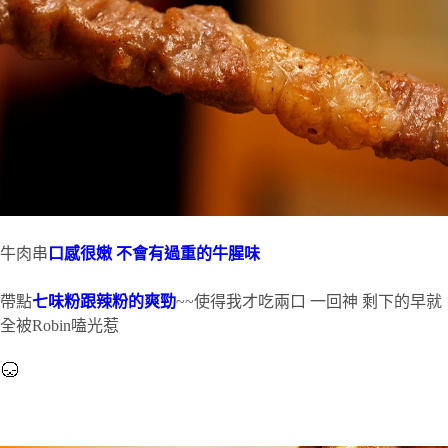
牛肉串
口感很嫩 不會有過重的牛腥味
帶點
七味粉跟辣粉的爽勁
~~使得我才吃兩口 一回神 剩下的早就
全被Robin嗑光惹