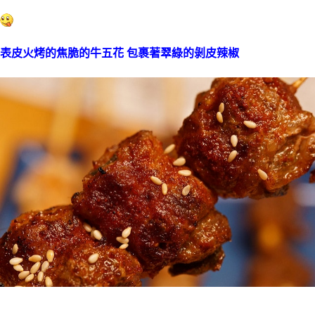
表皮火烤的焦脆的牛五花 包裹著翠綠的剝皮辣椒