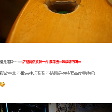
這是這個~~~!!!!
店裡竟然放著一台 飛鏢機!!!超級嗨的呀!!!
礙於害羞 不敢前往玩看看 不過還是抱持著高度興趣呀!!