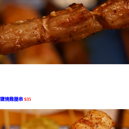
鹽燒雞腿串
$35