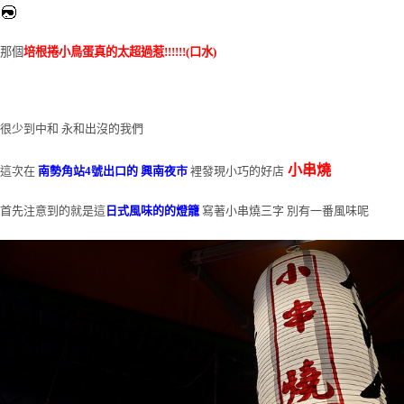
那個
培根捲小鳥蛋真的太超過惹!!!!!!(口水)
很少到中和 永和出沒的我們
小串燒
這次在
南勢角站4號出口的
興南夜市
裡發現小巧的好店
首先注意到的就是這
日式風味的的燈籠
寫著小串燒三字 別有一番風味呢