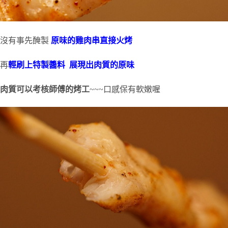
沒有事先醃製
原味的雞肉串直接火烤
再
輕刷上特製醬料
展現出肉質的原味
肉質可以考核師傅的烤工
~~~口感保有軟嫩喔