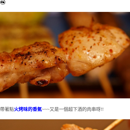
帶著點
火烤味的香氣
~~~又是一個超下酒的肉串呀!!