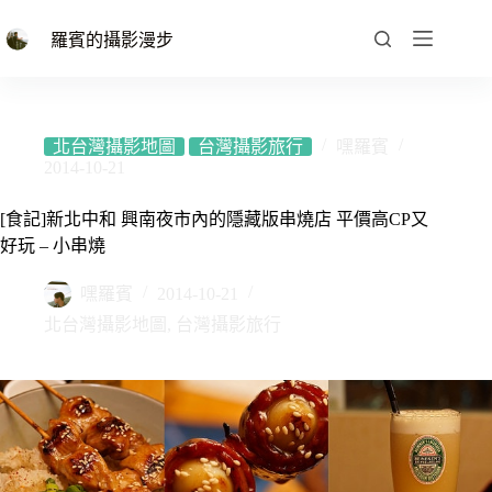
跳
至
羅賓的攝影漫步
主
要
內
容
北台灣攝影地圖
台灣攝影旅行
嘿羅賓
2014-10-21
[食記]新北中和 興南夜市內的隱藏版串燒店 平價高CP又
好玩 – 小串燒
嘿羅賓
2014-10-21
北台灣攝影地圖
,
台灣攝影旅行