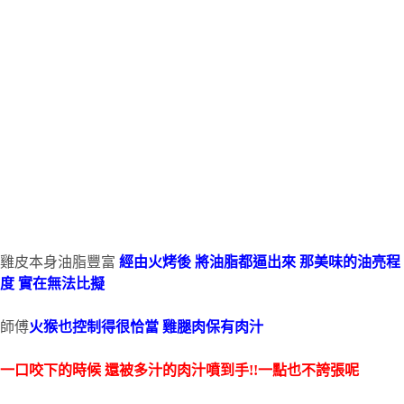
雞皮本身油脂豐富
經由火烤後 將油脂都逼出來
那美味的油亮程
度 實在無法比擬
師傅
火猴也控制得很恰當 雞腿肉保有肉汁
一口咬下的時候 還被多汁的肉汁噴到手!!一點也不誇張呢