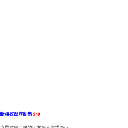
新疆孜然洋肋串
$40
喜歡孜然口味的朋友絕不能錯過~~