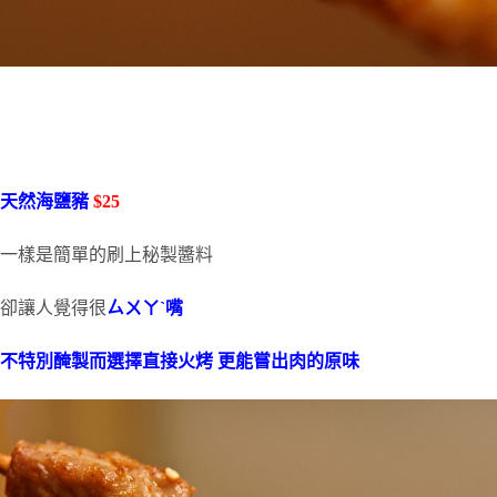
天然海鹽豬
$25
一樣是簡單的刷上秘製醬料
卻讓人覺得很
ㄙㄨㄚˋ嘴
不特別醃製而選擇直接火烤 更能嘗出肉的原味