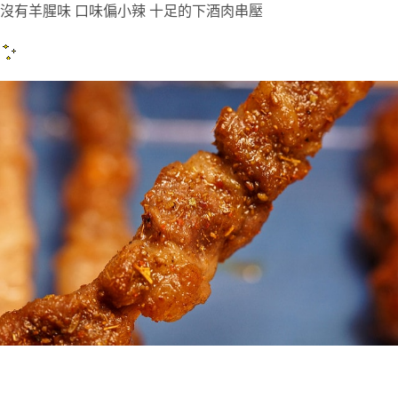
沒有羊腥味 口味偏小辣 十足的下酒肉串壓