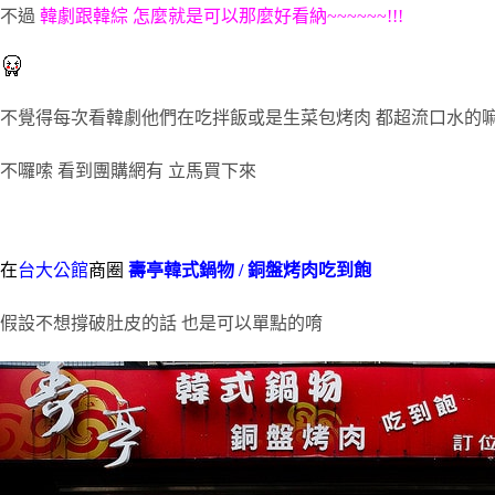
不過
韓劇跟韓綜 怎麼就是可以那麼好看納~~~~~~!!!
不覺得每次看韓劇他們在吃拌飯或是生菜包烤肉 都超流口水的嘛!
不囉嗦 看到團購網有 立馬買下來
在
台大公館
商圈
壽亭韓式鍋物 / 銅盤烤肉吃到飽
假設不想撐破肚皮的話 也是可以單點的唷