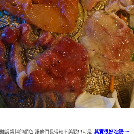
雖說醬料的顏色 讓他們長得較不美觀!!!可是
其實很好吃餒~~~