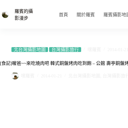
跳
至
羅賓的攝
首頁
關於羅賓
羅賓攝影地
主
影漫步
要
內
容
北台灣攝影地圖
台灣攝影旅行
嘿羅賓
2014-01-2
[食記]喔爸~~來吃燒肉吧 韓式銅盤烤肉吃到飽 – 公館 壽亭銅盤
嘿羅賓
2014-01-21
北台灣攝影地圖
,
台灣攝影旅