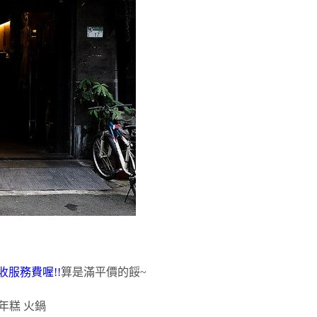
收服務費喔!!
算是滿平價的餒~
炒年糕 火鍋