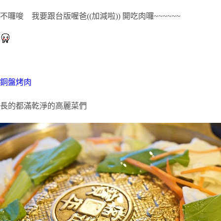
不囉唆 我要跟台版喔爸((加減啦)) 開吃肉囉~~~~~~
銅盤烤肉
長的都滿乾淨的高麗菜們