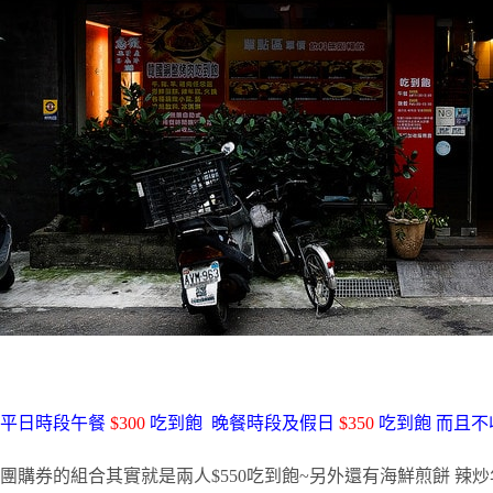
平日時段午餐
$300
吃到飽 晚餐時段及假日
$350
吃到飽 而且不
團購券的組合其實就是兩人$550吃到飽~另外還有海鮮煎餅 辣