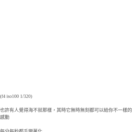
(f4 iso100 1/320)
也許有人覺得海不就那樣，其時它無時無刻都可以給你不一樣的
感動
每分每秒都千變萬化