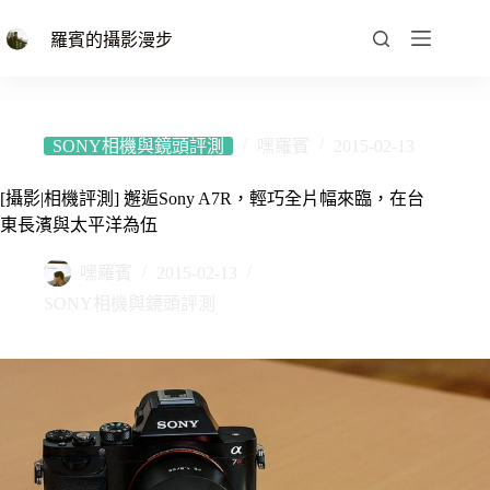
跳
至
羅賓的攝影漫步
主
要
內
容
SONY相機與鏡頭評測
嘿羅賓
2015-02-13
[攝影|相機評測] 邂逅Sony A7R，輕巧全片幅來臨，在台
東長濱與太平洋為伍
嘿羅賓
2015-02-13
SONY相機與鏡頭評測