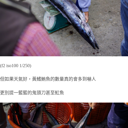
(f2 iso100 1/250)
但如果天氣好，黃鰭鮪魚的數量真的會多到嚇人
更別提一籃籃的鬼頭刀甚至魟魚