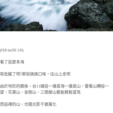
(f18 iso50 1/6)
看了這麼多海
有些膩了吧?那就換換口味，往山上走吧
由於地形的關係，台11線這一邊是海一邊是山，要看山轉投一
望，花東山、金剛山、三間屋山都能輕鬆望見
而這裡的山，也隨光影千變萬化