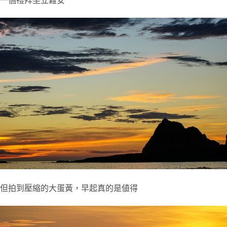
一個禮拜坐立難安
但拍到壓縮的大蛋黃，早起真的是値得