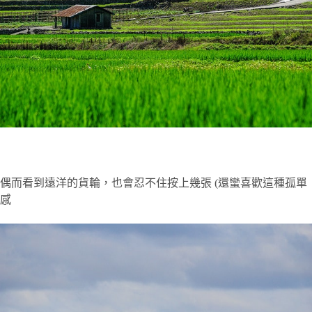
偶而看到遠洋的貨輪，也會忍不住按上幾張 (還蠻喜歡這種孤單
感