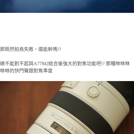
那既然拍鳥失敗，還能幹嗎!?
總不能對不起與A77M2結合後強大的對焦功能吧!? 那種咻咻咻
咻咻的快門聲跟對焦準度