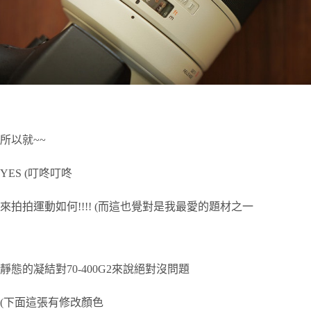
所以就~~
YES (叮咚叮咚
來拍拍運動如何!!!! (而這也覺對是我最愛的題材之一
靜態的凝結對70-400G2來說絕對沒問題
(下面這張有修改顏色