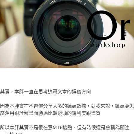
其實，本胖一直在思考這篇文章的撰寫方向
因為本胖實在不習慣分享太多的鏡頭數據，對我來說，鏡頭要怎
麼運用跟詮釋畫面勝過比較鏡頭的銳利度跟畫質
所以本胖其實不是很在意MTF這點，但有時候還是會稍為關注