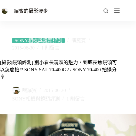
跳
至
羅賓的攝影漫步
主
要
內
容
SONY相機與鏡頭評測
嘿羅賓
2015-06-30
1 則留言
[攝影|鏡頭評測] 別小看長鏡頭的魅力，到底長焦鏡頭可
以怎麼拍!? SONY SAL 70-400G2 / SONY 70-400 拍攝分
享
嘿羅賓
2015-06-30
SONY相機與鏡頭評測
1 則留言