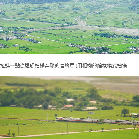
拉進一點從遠處拍攝奔馳的普悠馬 (用相機的縮樣模式拍攝