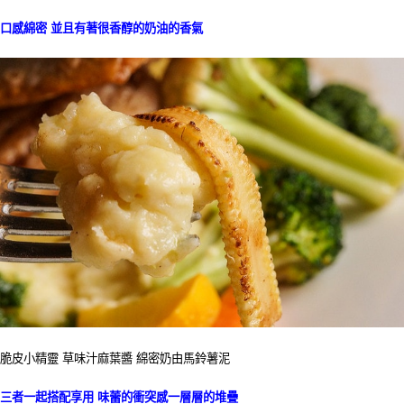
口感綿密 並且有著很香醇的奶油的香氣
脆皮小精靈 草味汁麻葉醬 綿密奶由馬鈴薯泥
三者一起搭配享用 味蕾的衝突感一層層的堆疊