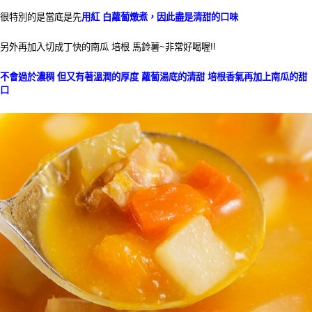
很特別的是當底是先
用紅 白蘿蔔燉煮，因此盡是清甜的口味
另外再加入切成丁快的南瓜 培根 馬鈴薯~非常好喝喔!!
不會過於濃稠 但又有著溫潤的厚度 蘿蔔湯底的清甜 培根香氣再加上南瓜的甜
口