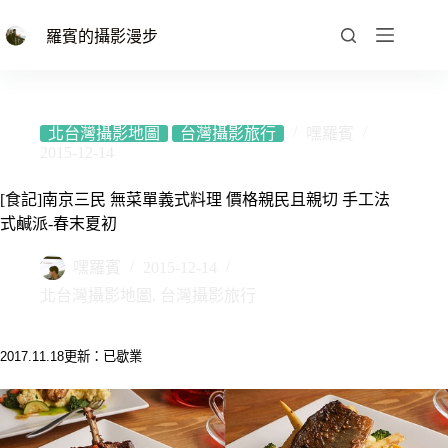
跳
至
羅賓的攝影漫步
主
要
內
容
北台灣攝影地圖
台灣攝影旅行
嘿羅賓
2015-12-14
[食記]南京三民 無菜單義式料理 價格親民且親切 手工法
式鹹派-春末夏初
嘿羅賓
2015-12-14
北台灣攝影地圖
,
台灣攝影旅行
2017.11.18更新：已歇業