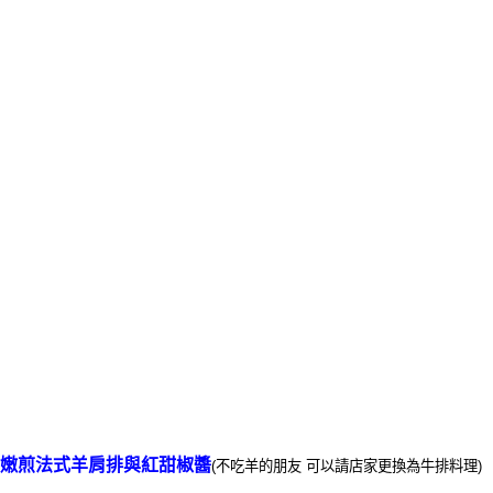
嫩煎法式羊肩排與紅甜椒醬
(不吃羊的朋友 可以請店家更換為牛排料理)