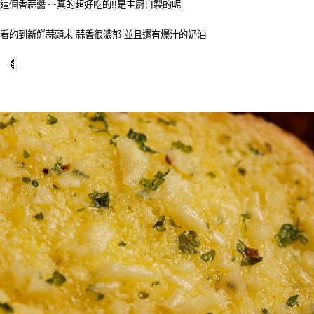
這個香蒜醬~~真的超好吃的!!是主廚自製的呢
看的到新鮮蒜頭末 蒜香很濃郁 並且還有爆汁的奶油