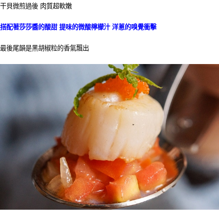
干貝微煎過後 肉質超軟嫩
搭配著莎莎醬的酸甜 提味的微酸檸檬汁 洋蔥的嗅覺衝擊
最後尾韻是黑胡椒粒的香氣飄出