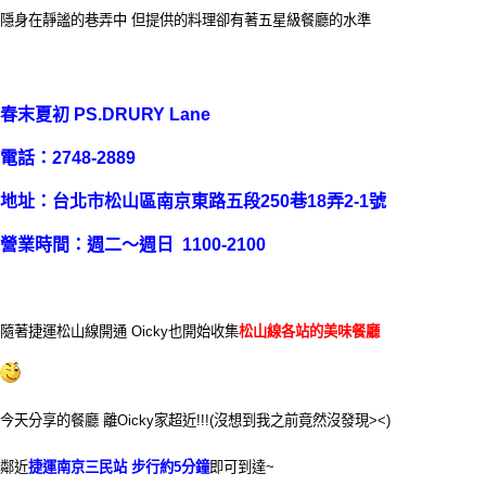
隱身在靜謐的巷弄中 但提供的料理卻有著五星級餐廳的水準
春末夏初 PS.DRURY Lane
電話：2748-2889
地址：台北市松山區南京東路五段250巷18弄2-1號
營業時間：週二～週日 1100-2100
隨著捷運松山線開通 Oicky也開始收集
松山線各站的美味餐廳
今天分享的餐廳 離Oicky家超近!!!(沒想到我之前竟然沒發現><)
鄰近
捷運南京三民站 步行約5分鐘
即可到達~