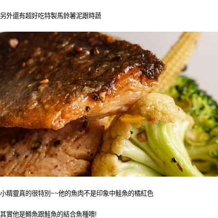
另外還有超好吃特製馬鈴薯泥跟時蔬
小精靈真的很特別~~他的魚肉不是印象中鮭魚的橘紅色
其實他是鱒魚跟鮭魚的結合魚種噢!