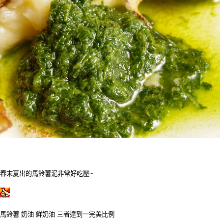
春末夏出的馬鈴薯泥非常好吃壓~
馬鈴薯 奶油 鮮奶油 三者達到一完美比例