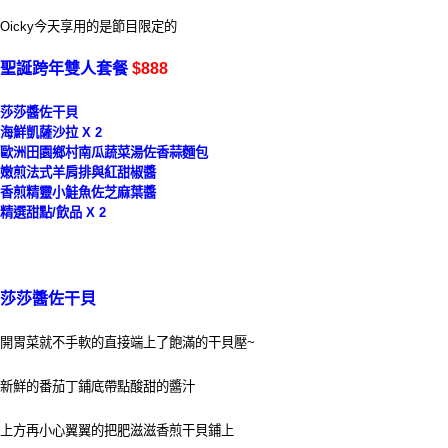
Oicky今天享用的是節目限定的
聖誕跨年雙人套餐
$888
莎莎醬佐干貝
海鮮凱薩沙拉
X 2
歐洲田園鄉村南瓜蔬菜湯佐香蒜麵包
嫩煎法式羊肩排與紅甜椒醬
香煎精靈小鮭魚佐芝麻葉醬
精選甜點/飲品 X 2
莎莎醬佐干貝
開胃菜就不手軟的直接端上了飽滿的干貝壓~
新鮮的番茄丁鋪底帶點酸甜的醬汁
上方再小心翼翼的把肥滋滋香煎干貝鋪上