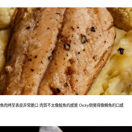
魚肉烤至表皮非常脆口 肉質不太像鮭魚的感覺 Oicky倒覺得像鱒魚的口感