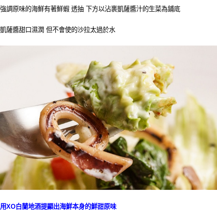
強調原味的海鮮有著鮮蝦 透抽 下方以沾裹凱薩醬汁的生菜為鋪底
凱薩醬甜口濕潤 但不會使的沙拉太過於水
用XO白蘭地酒提顯出海鮮本身的鮮甜原味