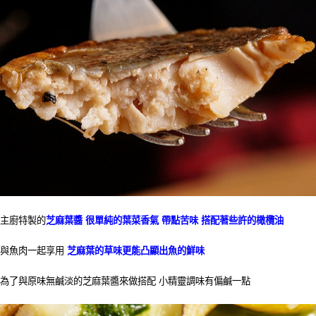
主廚特製的
芝麻葉醬 很單純的葉菜香氣 帶點苦味 搭配著些許的橄欖油
與魚肉一起享用
芝麻葉的草味更能凸顯出魚的鮮味
為了與原味無鹹淡的芝麻葉醬來做搭配 小精靈調味有偏鹹一點