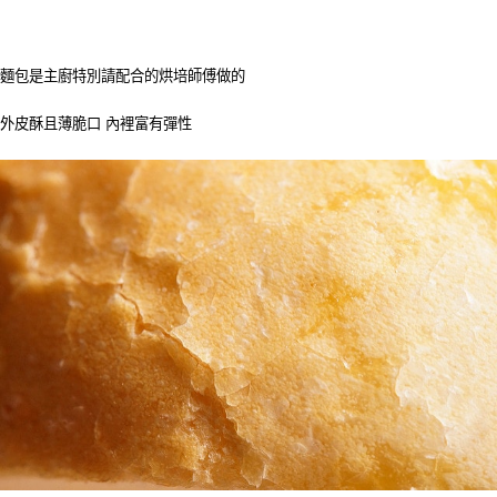
麵包是主廚特別請配合的烘培師傅做的
外皮酥且薄脆口 內裡富有彈性