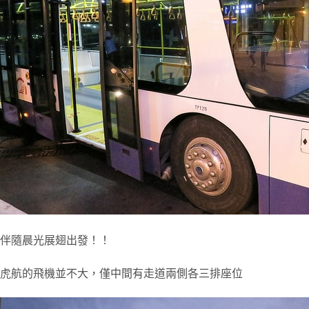
伴隨晨光展翅出發！！
虎航的飛機並不大，僅中間有走道兩側各三排座位