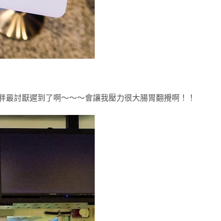
本胖最討厭遲到了啊～～～會讓我壓力很大腸胃翻攪啊！！