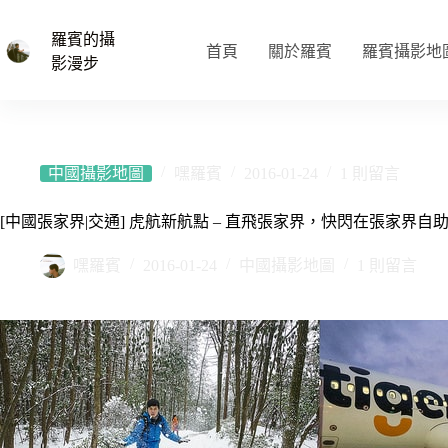
跳
至
羅賓的攝
首頁
關於羅賓
羅賓攝影地
主
影漫步
要
內
容
中國攝影地圖
嘿羅賓
2016-01-24
1 則留言
[中國張家界|交通] 虎航新航點 – 直飛張家界，快閃在張家界
嘿羅賓
2016-01-24
中國攝影地圖
1 則留言