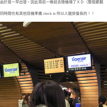
由於是一早出發，因此哥前一晚就去睡機場了ＸＤ（整個累翻
同時間也有其他班機準備 check in 所以人龍排蠻長的！！