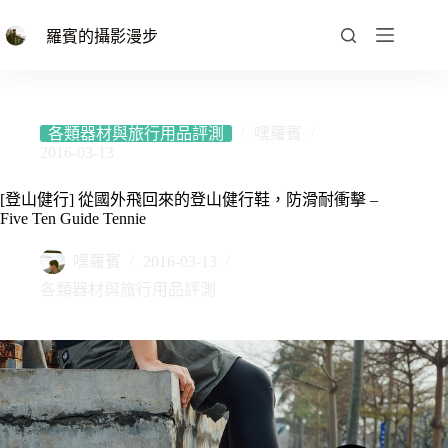
跳
至
羅賓的攝影漫步
主
要
內
容
各類器材與旅行用品評測
嘿羅賓
2016-03-13
[登山健行] 從國外飛回來的登山健行鞋，防滑耐衝擊 –
Five Ten Guide Tennie
嘿羅賓
2016-03-13
各類器材與旅行用品評測