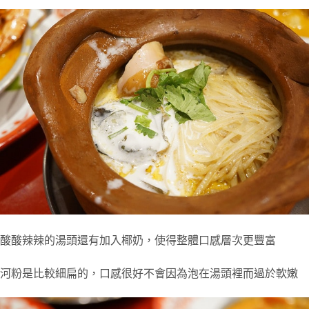
酸酸辣辣的湯頭還有加入椰奶，使得整體口感層次更豐富
河粉是比較細扁的，口感很好不會因為泡在湯頭裡而過於軟嫩