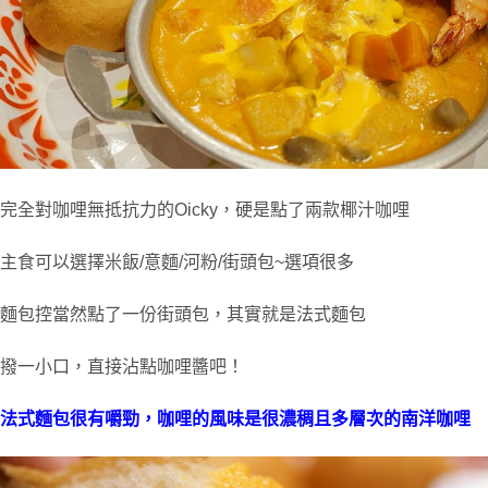
完全對咖哩無抵抗力的Oicky，硬是點了兩款椰汁咖哩
主食可以選擇米飯/意麵/河粉/街頭包~選項很多
麵包控當然點了一份街頭包，其實就是法式麵包
撥一小口，直接沾點咖哩醬吧！
法式麵包很有嚼勁，咖哩的風味是很濃稠且多層次的南洋咖哩