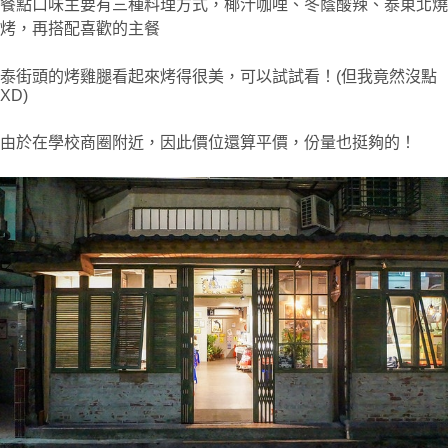
餐點口味主要有三種料理方式，椰汁咖哩、冬蔭酸辣、泰東北燒
烤，再搭配喜歡的主餐
泰街頭的烤雞腿看起來烤得很美，可以試試看！(但我竟然沒點
XD)
由於在學校商圈附近，因此價位還算平價，份量也挺夠的！