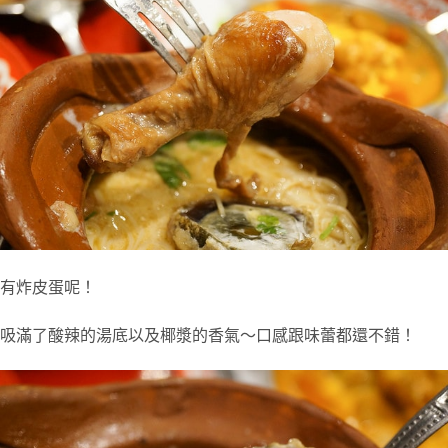
有炸皮蛋呢！
吸滿了酸辣的湯底以及椰漿的香氣～口感跟味蕾都還不錯！