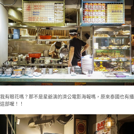
我有眼花嗎？那不是星爺演的濟公電影海報嗎，原來泰國也有播
這部喔！！