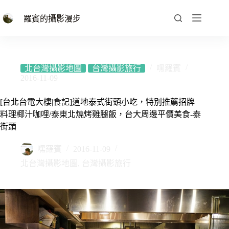
跳
至
羅賓的攝影漫步
主
要
內
容
北台灣攝影地圖
台灣攝影旅行
嘿羅賓
2016-11-09
[台北台電大樓|食記]道地泰式街頭小吃，特別推薦招牌
料理椰汁咖哩/泰東北燒烤雞腿飯，台大周邊平價美食-泰
街頭
嘿羅賓
2016-11-09
北台灣攝影地圖
,
台灣攝影旅行