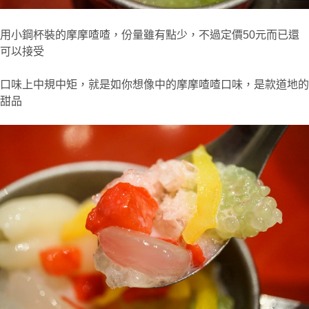
用小鋼杯裝的摩摩喳喳，份量雖有點少，不過定價50元而已還
可以接受
口味上中規中矩，就是如你想像中的摩摩喳喳口味，是款道地的
甜品