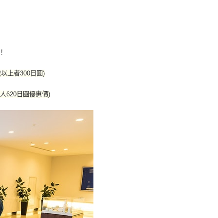
！
以上者300日圓)
620日圓優惠價)