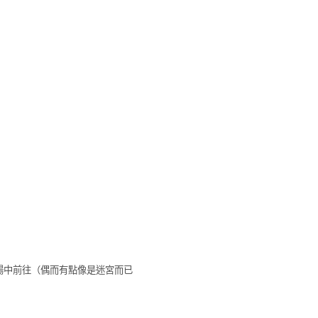
貨商場中前往（偶而有點像是迷宮而已