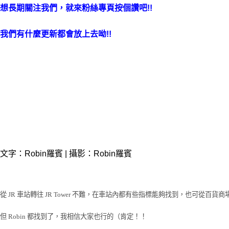
想長期關注我們，就來粉絲專頁按個讚吧!!
我們有什麼更新都會放上去呦!!
文字：Robin羅賓 | 攝影：Robin羅賓
從 JR 車站轉往 JR Tower 不難，在車站內都有些指標能夠找到，也可從百
但 Robin 都找到了，我相信大家也行的（肯定！！