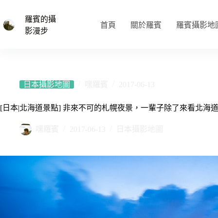
跳
至
羅賓的攝
首頁
關於羅賓
羅賓攝影地
主
影漫步
要
內
容
日本攝影地圖
嘿羅賓
2017-06-13
[日本|北海道景點] 非來不可的札幌夜景，一輩子除了來看北海道雪景
嘿羅賓
2017-06-13
日本攝影地圖