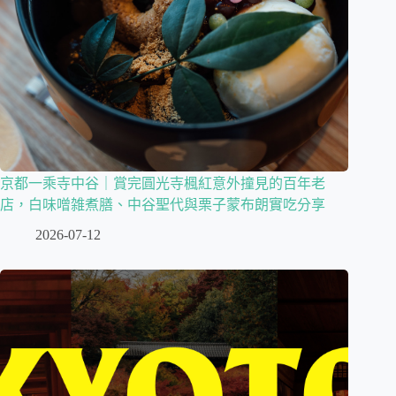
京都一乘寺中谷｜賞完圓光寺楓紅意外撞見的百年老
店，白味噌雑煮膳、中谷聖代與栗子蒙布朗實吃分享
2026-07-12