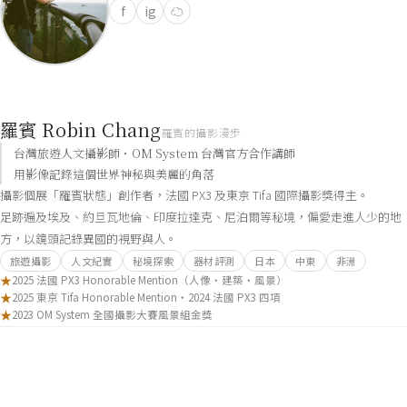
f
ig
☁
羅賓 Robin Chang
羅賓的攝影漫步
台灣旅遊人文攝影師・OM System 台灣官方合作講師
用影像記錄這個世界神秘與美麗的角落
攝影個展「羅賓狀態」創作者，法國 PX3 及東京 Tifa 國際攝影獎得主。
足跡遍及埃及、約旦瓦地倫、印度拉達克、尼泊爾等秘境，偏愛走進人少的地
方，以鏡頭記錄異國的視野與人。
旅遊攝影
人文紀實
秘境探索
器材評測
日本
中東
非洲
★
2025 法國 PX3 Honorable Mention（人像・建築・風景）
★
2025 東京 Tifa Honorable Mention・2024 法國 PX3 四項
★
2023 OM System 全國攝影大賽風景組金獎