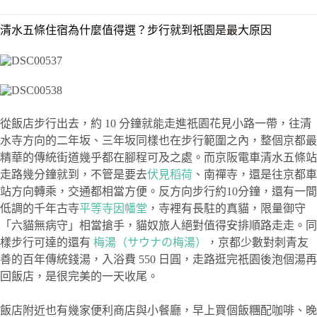
清水五條住宿為什麼值得選？步行就到祇園是最大原因
從飯店步行出去，約 10 分鐘就能走進祇園花見小路一帶，往清
水寺方向的二年坂、三年坂同樣也在步行範圍之內，整個京都最
精華的傳統街道幾乎都在腳程可及之處。而京阪電車清水五條站
走路幾分鐘就到，不管是要去
伏見稻荷
、南禪寺，還是往京都車
站方向轉乘，交通都相當方便。反方向步行約10分鐘，還有一間
低調的千年古寺
平等寺因幡堂
，寺裡有長駐的真貓，限量御守
「六貓無病守」相當搶手，貓奴旅人絕對值得安排順路走走。同
樣步行可達的還有
梅湯（サウナの梅湯）
，京都少數對刺青友
善的百年傳統錢湯，入浴費 550 日圓，走路逛完祇園後泡個湯再
回飯店，是很完美的一天收尾。
飯店附近也有幾家便利商店與小餐廳，早上買個飯糰配咖啡、晚