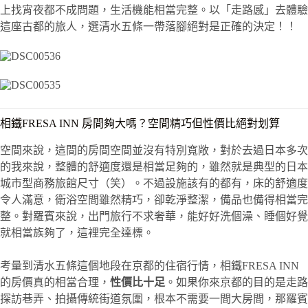
上找宵夜都不成問題，生活機能相當完整。以「走路感」去體驗
這座古都的旅人，選清水五條一帶落腳絕對是正確的決定！！
相鐵FRESA INN 房間夠大嗎？空間精巧但性價比絕對划算
空間來說，這間的房間空間並沒有特別寬敞，對於去過日本多次
的我來說，整體的舒適度還是相當足夠的，雖然就是典型的日本
城市型商務旅館尺寸（笑）。不過設施該有的都有，床的舒適度
令人滿意，衛浴空間雖然精巧，卻乾淨整潔，備品也備得相當完
整。對羅賓來說，出門旅行不求奢華，能好好洗個澡、睡個好覺
就相當族夠了，這裡完全達標。
考量到清水五條這個地段在京都的住宿行情，相鐵FRESA INN
的房價真的相當合理，
性價比十足
。如果你來京都的目的是走路
探訪巷弄、拍攝傳統街道氛圍，根本不需要一間大房間，那羅賓