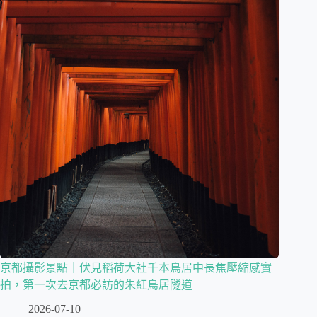
京都攝影景點｜伏見稻荷大社千本鳥居中長焦壓縮感實
拍，第一次去京都必訪的朱紅鳥居隧道
2026-07-10