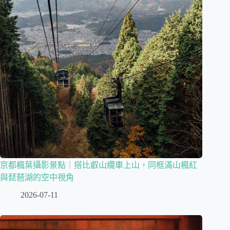
京都楓葉攝影景點｜搭比叡山纜車上山，同框滿山楓紅
與琵琶湖的空中視角
2026-07-11