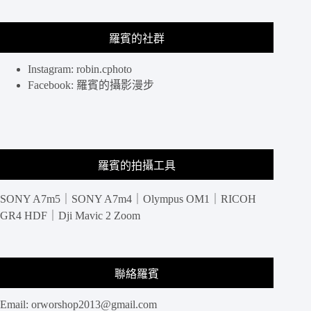
羅賓的社群
Instagram: robin.cphoto
Facebook: 羅賓的攝影漫步
羅賓的拍攝工具
SONY A7m5｜SONY A7m4｜Olympus OM1｜RICOH
GR4 HDF｜Dji Mavic 2 Zoom
聯絡羅賓
Email:
orworshop2013@gmail.com