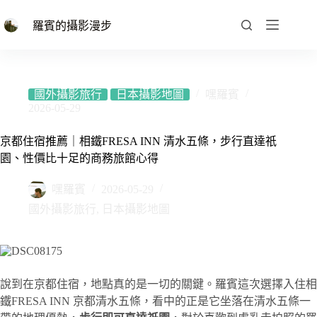
跳
至
羅賓的攝影漫步
主
要
內
容
國外攝影旅行
日本攝影地圖
嘿羅賓
2026-05-29
京都住宿推薦｜相鐵FRESA INN 清水五條，步行直達祇
園、性價比十足的商務旅館心得
嘿羅賓
2026-05-29
國外攝影旅行
,
日本攝影地圖
說到在京都住宿，地點真的是一切的關鍵。羅賓這次選擇入住相
鐵FRESA INN 京都清水五條，看中的正是它坐落在清水五條一