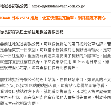
地獄谷野猴公苑：https://jigokudani-yaenkoen.co.jp/
Klook 日本 eSIM 推薦｜便宜快速設定簡單，網路穩定不擔心
從長野搭乘巴士前往地獄谷野猴公苑
要前往地獄谷野猴公苑，可以從長野站的東口找到公車站牌，若
是要從東京一日來回，可以搭乘新幹線前往長野後再轉乘，是可
以一日往返的，但因為羅賓這次還安排了長野的戶隱神社，因此
就選擇直接住宿在長野，不然從東京使用 JR Pass 兩日來回，雖
然很賺但也超累，還是直接住長野比較實際。
前往地獄谷野猴公苑的巴士站牌，在長野站東口，如果真的不太
確定也可以找到 JR站的站務人員，還會貼心準備地圖讓你看，
看到東口號誌往左下去，就能看到售票處，可以進入售票處先買
票再去排隊，而在隊列處也會有服務人員指引先買票，對於外國
觀光客來說相當方便。