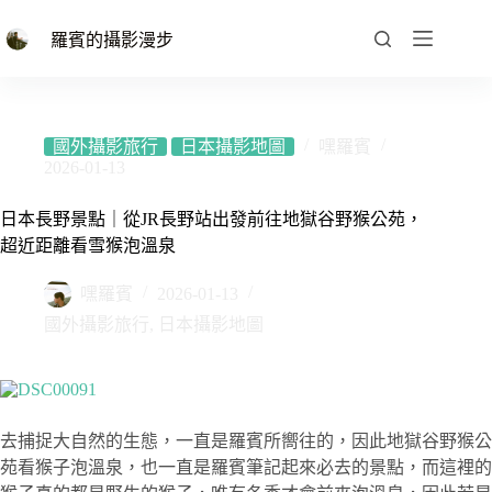
跳
至
羅賓的攝影漫步
主
要
內
容
國外攝影旅行
日本攝影地圖
嘿羅賓
2026-01-13
日本長野景點｜從JR長野站出發前往地獄谷野猴公苑，
超近距離看雪猴泡溫泉
嘿羅賓
2026-01-13
國外攝影旅行
,
日本攝影地圖
去捕捉大自然的生態，一直是羅賓所嚮往的，因此地獄谷野猴公
苑看猴子泡溫泉，也一直是羅賓筆記起來必去的景點，而這裡的