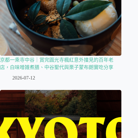
京都一乘寺中谷｜賞完圓光寺楓紅意外撞見的百年老
店，白味噌雑煮膳、中谷聖代與栗子蒙布朗實吃分享
2026-07-12