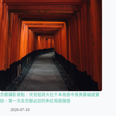
京都攝影景點｜伏見稻荷大社千本鳥居中長焦壓縮感實
拍，第一次去京都必訪的朱紅鳥居隧道
2026-07-10