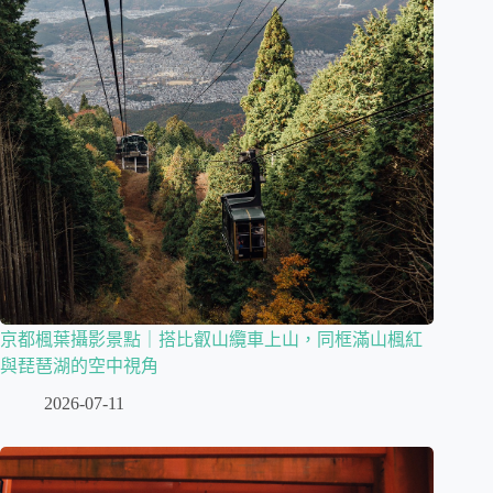
京都楓葉攝影景點｜搭比叡山纜車上山，同框滿山楓紅
與琵琶湖的空中視角
2026-07-11