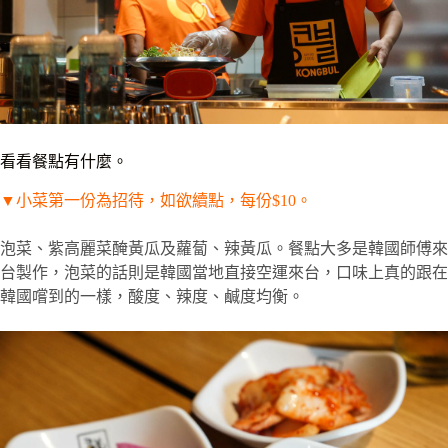
看看餐點有什麼。
▼
小菜第一份為招待，如欲續點，每份
$10
。
泡菜、紫高麗菜醃黃瓜及蘿蔔、辣黃瓜。餐點大多是韓國師傅來
台製作，泡菜的話則是韓國當地直接空運來台，口味上真的跟在
韓國嚐到的一樣，酸度、辣度、鹹度均衡。