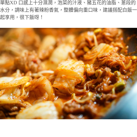
單點XD 口感上十分濕潤，泡菜的汁液、豬五花的油脂、蔥段的
水分，調味上有著辣粉香氣，整體偏向重口味，建議搭配白飯一
起享用，很下飯呀！