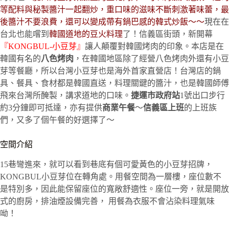
等配料與秘製醬汁一起翻炒，重口味的滋味不斷刺激著味蕾，最
後醬汁不要浪費，還可以變成帶有鍋巴感的韓式炒飯～～
現在在
台北也能嚐到
韓國道地的豆火料理
了！信義區街頭，新開幕
『
KONGBUL-
小豆芽』
讓人顛覆對韓國烤肉的印象。本店是在
韓國有名的
八色烤肉
，在韓國地區除了經營八色烤肉外還有小豆
芽等餐廳，所以台灣小豆芽也是海外首家直營店！台灣店的鍋
具、餐具、食材都是韓國直送，料理關鍵的醬汁，也是韓國師傅
飛來台灣所醃製，講求道地的口味。
捷運市政府站
1號出口步行
約3分鐘即可抵達，亦有提供
商業午餐
～
信義區上班
的上班族
們，又多了個午餐的好選擇了～
空間介紹
15巷彎進來，就可以看到巷底有個可愛黃色的小豆芽招牌，
KONGBUL小豆芽位在轉角處。用餐空間為一層樓，座位數不
是特別多，因此能保留座位的寬敞舒適性。座位一旁，就是開放
式的廚房，排油煙設備完善， 用餐為衣服不會沾染料理氣味
呦！