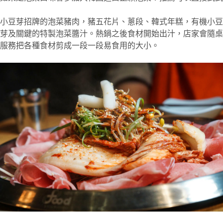
小豆芽招牌的泡菜豬肉，豬五花片、蔥段、韓式年糕，有機小豆
芽及關鍵的特製泡菜醬汁。熱鍋之後食材開始出汁，店家會隨桌
服務把各種食材剪成一段一段易食用的大小。