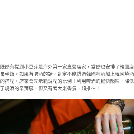
既然有提到小豆芽是海外第一家直營店家，當然也安排了韓國店
長坐鎮。如果有喝酒的話，肯定不能錯過韓國啤酒加上韓國燒酒
的搭配，店家會先示範調配的比例！利用啤酒的暢快韻味，降低
了燒酒的辛辣感，但又有著大米香氣，超推～！