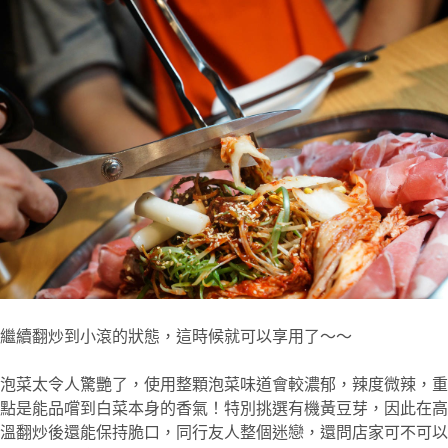
繼續翻炒到小滾的狀態，這時候就可以享用了～～
泡菜太令人驚艷了，使用整顆泡菜味道會較濃郁，辣度微辣，重
點是能品嚐到白菜本身的香氣！特別挑選有機黃豆芽，因此在高
溫翻炒後還能保持脆口，同行友人整個迷戀，還問店家可不可以