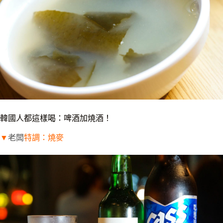
韓國人都這樣喝：啤酒加燒酒！
▼
老闆
特調：燒麥