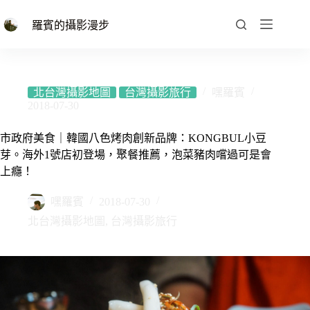
跳
至
羅賓的攝影漫步
主
要
內
容
北台灣攝影地圖
台灣攝影旅行
嘿羅賓
2018-07-30
市政府美食｜韓國八色烤肉創新品牌：KONGBUL小豆
芽。海外1號店初登場，聚餐推薦，泡菜豬肉嚐過可是會
上癮！
嘿羅賓
2018-07-30
北台灣攝影地圖
,
台灣攝影旅行