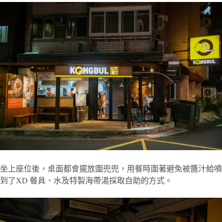
坐上座位後，桌面都會擺放圍兜兜，用餐時圍著避免被醬汁給噴
到了XD 餐具、水及特製海帶湯採取自助的方式。