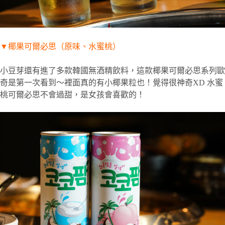
▼
椰果可爾必思（原味、水蜜桃）
小豆芽還有進了多款韓國無酒精飲料，這款椰果可爾必思系列歐
奇是第一次看到～裡面真的有小椰果粒也！覺得很神奇XD 水蜜
桃可爾必思不會過甜，是女孩會喜歡的！