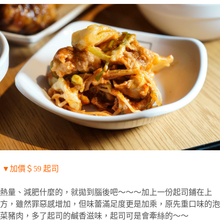
▼
加價＄
59
起司
熱量、減肥什麼的，就拋到腦後吧～～～加上一份起司鋪在上
方，雖然罪惡感增加，但味蕾滿足度更是加乘，原先重口味的泡
菜豬肉，多了起司的鹹香滋味，起司可是會牽絲的～～