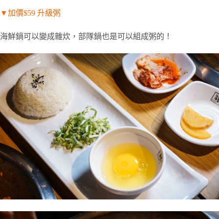
▼
加價
$59
升級粥
海鮮鍋可以變成雜炊，部隊鍋也是可以組成粥的！