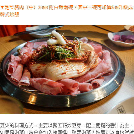
▼
泡菜豬肉（中）
$398
附白飯兩碗，其中一碗可加價
$39
升級成
韓式炒飯
豆火的料理方式，主要以豬五花炒豆芽，配上關鍵的醬汁為主，
如果是泡菜口味會多加入韓國進口整顆泡菜！推薦可以直接試試