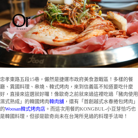
忠孝東路五段15巷，儼然是捷運市政府美食激戰區！多樣的餐
廳、異國料理、串燒、韓式烤肉，來到信義區不知道要吃什麼
好，直接來這選就好囉！像歐奇之前就來過這裡吃過「豬肉使用
濕式熟成」的韓國烤肉
韓肉舖
，還有「首創越式水春捲包烤肉」
的
Woosan
韓式烤肉店
。而這次用餐的KONGBUL-小豆芽恰巧也
是韓國料理，但卻是歐奇尚未在台灣所見過的料理手法呦！