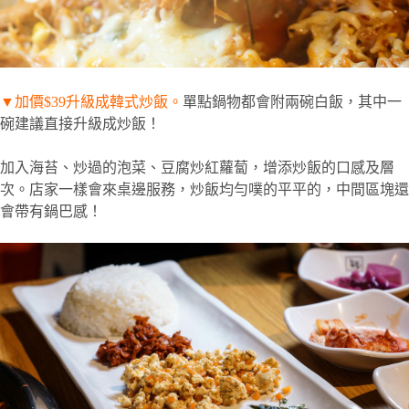
▼
加價
$39
升級成韓式炒飯。
單點鍋物都會附兩碗白飯，其中一
碗建議直接升級成炒飯！
加入海苔、炒過的泡菜、豆腐炒紅蘿蔔，增添炒飯的口感及層
次。店家一樣會來桌邊服務，炒飯均勻噗的平平的，中間區塊還
會帶有鍋巴感！