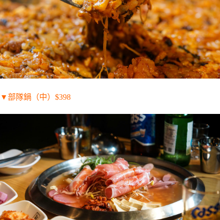
▼
部隊鍋（中）
$398