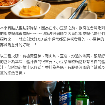
本來有點抗拒點部隊鍋，因為在來小豆芽之前，歐奇在台灣吃到
的部隊鍋都很雷呀～～～但腦波很弱聽到店員說部隊鍋也是他們
招牌之一，就立刻說好XD 故事通常都是這樣發展的，小豆芽的
部隊鍋意外的好吃！！
以三種火腿、有機黃豆芽、豬肉片、豆腐、炒過的泡菜，跟關鍵
的醬汁為基底。醬汁真的很重要，小豆芽每款鍋物都有各自的醬
汁，部隊鍋的醬汁以各式辛香料為基底，有股很溫潤的辛辣感及
薑的細緻香氣。