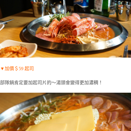
▼
加價＄
59
起司
部隊鍋肯定要加起司片的～湯頭會變得更加濃稠！