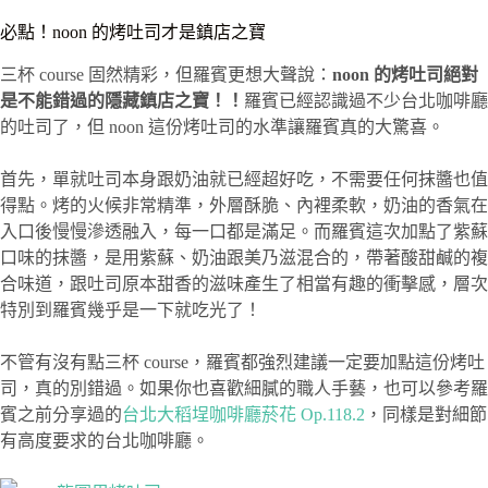
必點！noon 的烤吐司才是鎮店之寶
三杯 course 固然精彩，但羅賓更想大聲說：
noon 的烤吐司絕對
是不能錯過的隱藏鎮店之寶！！
羅賓已經認識過不少台北咖啡廳
的吐司了，但 noon 這份烤吐司的水準讓羅賓真的大驚喜。
首先，單就吐司本身跟奶油就已經超好吃，不需要任何抹醬也值
得點。烤的火候非常精準，外層酥脆、內裡柔軟，奶油的香氣在
入口後慢慢滲透融入，每一口都是滿足。而羅賓這次加點了紫蘇
口味的抹醬，是用紫蘇、奶油跟美乃滋混合的，帶著酸甜鹹的複
合味道，跟吐司原本甜香的滋味產生了相當有趣的衝擊感，層次
特別到羅賓幾乎是一下就吃光了！
不管有沒有點三杯 course，羅賓都強烈建議一定要加點這份烤吐
司，真的別錯過。如果你也喜歡細膩的職人手藝，也可以參考羅
賓之前分享過的
台北大稻埕咖啡廳菸花 Op.118.2
，同樣是對細節
有高度要求的台北咖啡廳。