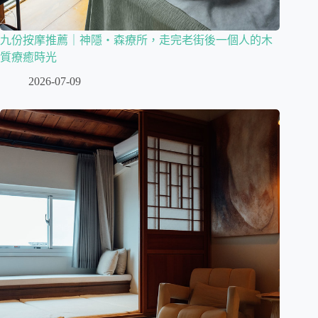
九份按摩推薦｜神隱・森療所，走完老街後一個人的木
質療癒時光
2026-07-09