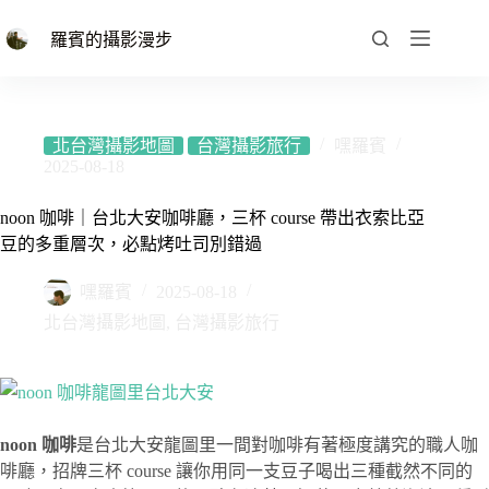
跳
至
羅賓的攝影漫步
主
要
內
容
北台灣攝影地圖
台灣攝影旅行
嘿羅賓
2025-08-18
noon 咖啡｜台北大安咖啡廳，三杯 course 帶出衣索比亞
豆的多重層次，必點烤吐司別錯過
嘿羅賓
2025-08-18
北台灣攝影地圖
,
台灣攝影旅行
noon 咖啡
是台北大安龍圖里一間對咖啡有著極度講究的職人咖
啡廳，招牌三杯 course 讓你用同一支豆子喝出三種截然不同的