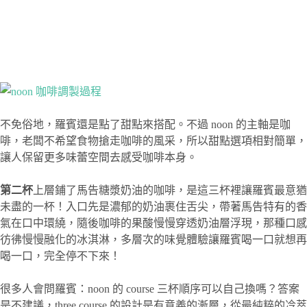
不免俗地，羅賓還是點了甜點來搭配。不過 noon 的主軸是咖
啡，老闆不希望食物搶走咖啡的風采，所以甜點選項相對簡單，
讓人保留更多味蕾空間去感受咖啡本身。
第二杯
上層鋪了馬告糖漿奶油的咖啡，是這三杯裡讓羅賓最意猶
未盡的一杯！入口先是濃郁的奶油裹住舌尖，帶著馬告特有的香
氣在口中環繞，隨後咖啡的果酸慢慢穿透奶油層浮現，那種口感
彷彿慢慢融化的冰淇淋，多層次的味覺體驗讓羅賓喝一口就想再
喝一口，完全停不下來！
很多人會問羅賓：noon 的 course 三杯順序可以自己換嗎？答案
是不建議，three course 的設計是有意義的漸層，從最純粹的冷萃