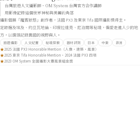
台灣旅遊人文攝影師・OM System 台灣官方合作講師
用影像記錄這個世界神秘與美麗的角落
攝影個展「羅賓狀態」創作者，法國 PX3 及東京 Tifa 國際攝影獎得主。
足跡遍及埃及、約旦瓦地倫、印度拉達克、尼泊爾等秘境，偏愛走進人少的地
方，以鏡頭記錄異國的視野與人。
旅遊攝影
人文紀實
秘境探索
器材評測
日本
中東
非洲
★
2025 法國 PX3 Honorable Mention（人像・建築・風景）
★
2025 東京 Tifa Honorable Mention・2024 法國 PX3 四項
★
2023 OM System 全國攝影大賽風景組金獎