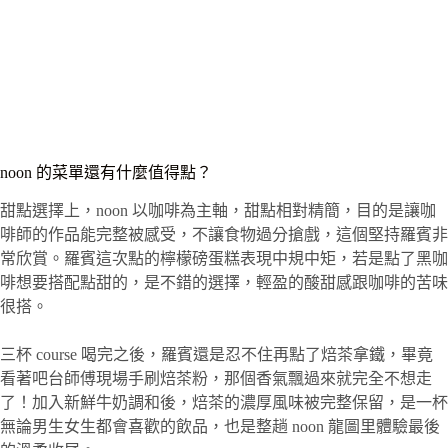
noon 的菜單還有什麼值得點？
甜點選擇上，noon 以咖啡為主軸，甜點相對精簡，目的是讓咖
啡師的作品能完整被感受，不讓食物過分搶戲，這個堅持羅賓非
常欣賞。羅賓這次點的檸檬磅蛋糕表現中規中矩，若是點了黑咖
啡想要搭配點甜的，是不錯的選擇，輕盈的酸甜感跟咖啡的苦味
很搭。
三杯 course 喝完之後，羅賓還是忍不住再點了焙茶拿鐵，畢竟
看著吧台師傅現場手刷焙茶粉，那個香氣飄過來就完全不想走
了！加入新鮮牛奶調和後，焙茶的濃厚風味被完整保留，是一杯
無論男生女生都會喜歡的飲品，也是整趟 noon 龍圖里體驗最後