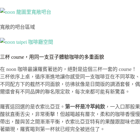
寬敞的吧台區域
三杯 course，用同一支豆子體驗咖啡的多重面貌
在 noon 咖啡最讓羅賓著迷的，絕對是這個三杯一套的 course！
三杯依序上桌，循序漸進地讓你感受同一支咖啡豆在不同萃取、
不同配方下的截然不同面貌，彷彿就像是日間版的調酒套餐，偶
爾還會有不同品牌的聯名限定款，每次來都可能有新驚喜。
羅賓這回選的是衣索比亞豆。
第一杯是冷萃純飲
，一入口那股果
酸就直衝舌尖，非常衝擊！但越喝越有層次，柔和的咖啡香慢慢
帶出，酸與苦之間漸漸平衡，衣索比亞豆特有的果酸跟甜味也跟
著顯現，羅賓喝到第一杯就已經完全被迷住了。