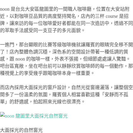
noon 是台北大安區龍圖里的一間職人咖啡廳，位置在大安站附
近，以對咖啡豆品質的高度堅持聞名，店內的三杯 course 是招
牌，讓來訪的每一位咖啡愛好者都能在同一次造訪中，透過不同
的萃取手法感受同一支豆子的多元面貌。
一進門，那台顯眼的比賽等級咖啡機就讓羅賓的眼睛完全移不開
了！店內整體色調沉穩，深色系的空間設計帶著一種低調的質
感，跟 noon 的咖啡一樣，外表不張揚，但細節處處讓人驚豔。
吧台區寬敞，坐在吧台前可以靜靜欣賞咖啡師的每一個動作，那
種視覺上的享受幾乎跟喝咖啡本身一樣重要。
而店內採用大面採光的窗戶設計，自然光從窗邊灑落，讓整個空
間多了一份溫柔的氛圍，羅賓個人相當喜歡這種「安靜而不孤
單」的舒適感，拍起照來光線也很漂亮。
大面採光的自然窗光