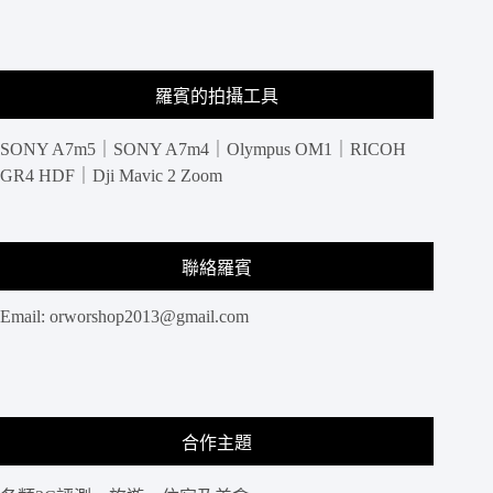
羅賓的拍攝工具
SONY A7m5｜SONY A7m4｜Olympus OM1｜RICOH
GR4 HDF｜Dji Mavic 2 Zoom
聯絡羅賓
Email:
orworshop2013@gmail.com
合作主題