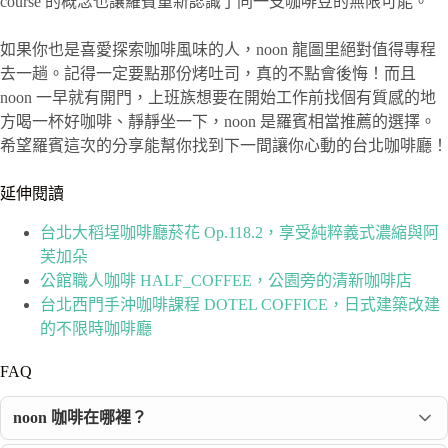
course 的概念也讓羅賓重新認識了同一支咖啡豆的無限可能。
如果你也是喜愛探索咖啡風味的人，noon 龍圖里絕對值得專程
去一趟。記得一定要點那份烤吐司，真的不點會後悔！而且
noon 一早就有開門，上班族想要在開始工作前找個有質感的地
方喝一杯好咖啡、靜靜坐一下，noon 是羅賓相當推薦的選擇。
希望羅賓這次的分享能幫你找到下一間讓你心動的台北咖啡廳！
延伸閱讀
台北大稻埕咖啡廳菸花 Op.118.2，享受純粹義式濃縮與阿
芙加朵
公館職人咖啡 HALF_COFFEE，公園旁的清新咖啡店
台北西門手沖咖啡課程 DOTEL COFFICE，日式建築改建
的不限時咖啡廳
FAQ
noon 咖啡在哪裡？