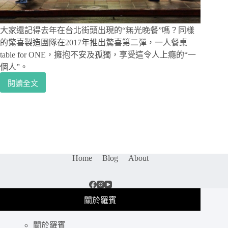
的
開
胃
大家還記得去年在台北街頭出現的“無光晚餐”嗎？同樣
小
的驚喜製造團隊在2017年推出驚喜第二彈，一人餐桌
菜
table for ONE，擁抱不安及孤獨，享受這令人上癮的“一
及
個人”。
濃
湯-
閱讀全文
捷
Pa
運
Pa
小
Rice
巨
義
蛋
式
｜
燉
享
飯．
Home
Blog
About
受
餐
一
酒
個
館
人，
關於羅賓
擁
抱
關於羅賓
不