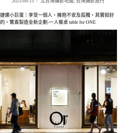
蛋
2025-09-15
北台灣攝影地圖
,
台灣攝影旅行
｜
平
捷運小巨蛋｜享受一個人，擁抱不安及孤獨，其實挺好
日
的，驚喜製造全新企劃-一人餐桌 table for ONE
中
午
才
有
提
供
的
高
CP
值
義
式
套
餐，
充
滿
驚
喜