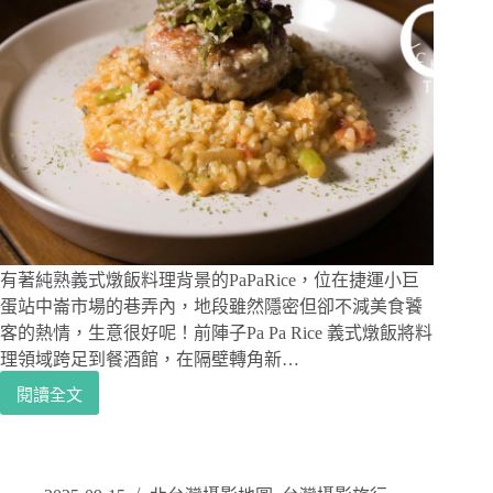
有著純熟義式燉飯料理背景的PaPaRice，位在捷運小巨
蛋站中崙市場的巷弄內，地段雖然隱密但卻不減美食饕
客的熱情，生意很好呢！前陣子Pa Pa Rice 義式燉飯將料
理領域跨足到餐酒館，在隔壁轉角新…
閱讀全文
捷
運
小
巨