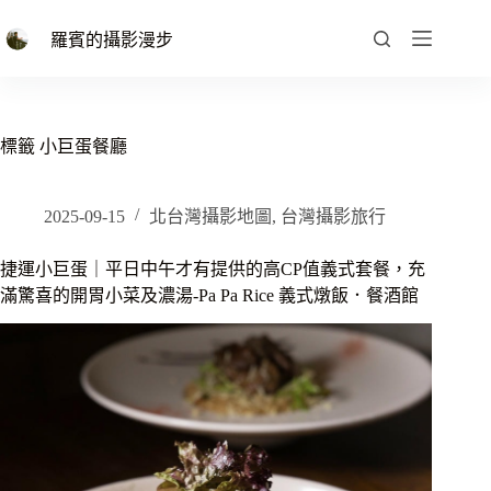
跳
至
羅賓的攝影漫步
主
要
內
容
標籤
小巨蛋餐廳
2025-09-15
北台灣攝影地圖
,
台灣攝影旅行
捷運小巨蛋｜平日中午才有提供的高CP值義式套餐，充
滿驚喜的開胃小菜及濃湯-Pa Pa Rice 義式燉飯．餐酒館