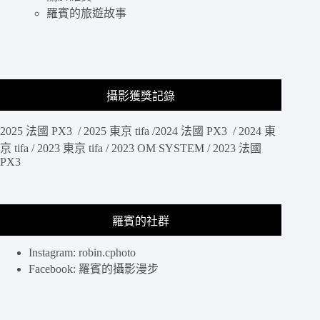
安
羅賓的旅遊故事
及
孤
獨，
其
實
攝影獲獎記錄
挺
好
2025 法國 PX3 / 2025 東京 tifa /2024 法國 PX3 / 2024 東
的，
驚
京 tifa / 2023 東京 tifa / 2023 OM SYSTEM / 2023 法國
PX3
喜
製
造
全
羅賓的社群
新
企
劃-
Instagram: robin.cphoto
一
Facebook: 羅賓的攝影漫步
人
餐
桌