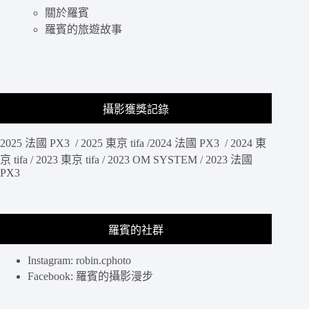
人
薦、
關於羅賓
包
生
總
羅賓的旅遊故事
日
整
慶
理-
祝
不
定
期
攝影獲獎記錄
更
新
2025 法國 PX3 / 2025 東京 tifa /2024 法國 PX3 / 2024 東
整
理
京 tifa / 2023 東京 tifa / 2023 OM SYSTEM / 2023 法國
(2019.08.17
PX3
更
新)
羅賓的社群
Instagram: robin.cphoto
Facebook: 羅賓的攝影漫步