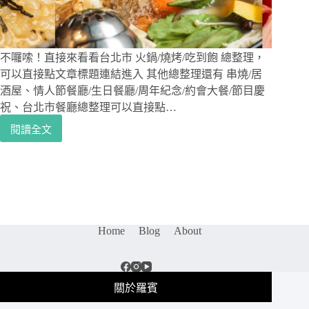
拍
又
好
吃
不囉嗦！直接來看看台北市 火鍋/燒烤/吃到飽 總整理，
的”
可以直接點文章標題連結進入 其他總整理還有 串燒/居
年
酒屋、情人節餐廳/生日餐廳/周年紀念/約會大餐/節目慶
糕
祝、台北市餐廳總整理可以直接點…
火
閱讀全文
鍋
台
上
北
卻
市
有
｜
支
火
蛋
鍋/
捲
燒
冰
Home
Blog
About
烤/
淇
吃
淋?!
到
“聚
飽
關於羅賓
餐
懶
推