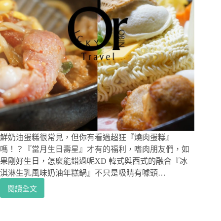
鮮奶油蛋糕很常見，但你有看過超狂『燒肉蛋糕』
嗎！？『當月生日壽星』才有的福利，嗜肉朋友們，如
果剛好生日，怎麼能錯過呢XD 韓式與西式的融合『冰
淇淋生乳風味奶油年糕鍋』不只是吸睛有噱頭…
閱讀全文
忠
孝
敦