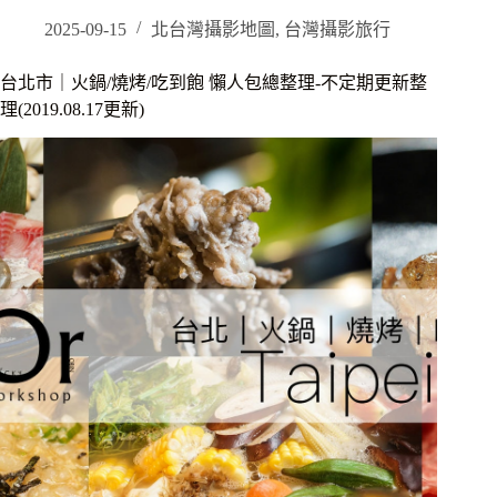
化
｜
2025-09-15
北台灣攝影地圖
,
台灣攝影旅行
娘
子
台北市｜火鍋/燒烤/吃到飽 懶人包總整理-不定期更新整
韓
理(2019.08.17更新)
食
首
推
當
月
壽
星”
燒
肉
蛋
糕
“的
祝
福，
還
有
好