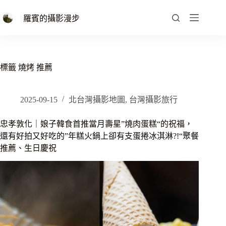
跳
至
羅賓的攝影漫步
主
要
內
容
標籤
燒烤 推薦
2025-09-15
北台灣攝影地圖
,
台灣攝影旅行
忠孝敦化｜娘子韓食首推當月壽星”燒肉蛋糕“的祝福，
還有好拍又好吃的”年糕火鍋上卻有支蛋捲冰淇淋?!“聚餐
推薦、生日慶祝