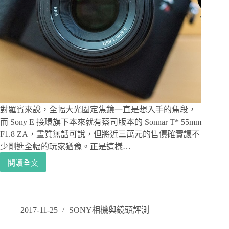
搭
配
新
的
配
備
讓
運
動
攝
影
對羅賓來說，全幅大光圈定焦鏡一直是想入手的焦段，
機
而 Sony E 接環旗下本來就有蔡司版本的 Sonnar T* 55mm
更
F1.8 ZA，畫質無話可說，但將近三萬元的售價確實讓不
上
少剛進全幅的玩家猶豫。正是這樣…
一
層
閱讀全文
Sony
–
FE
SONY
50mm
FDR-
F1.8
X3000R
SEL50F18F
2017-11-25
SONY相機與鏡頭評測
評
測：