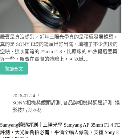
物
體
對
焦
更
準
羅賓是真沒想到，近年三陽光學真的是積極發展鏡頭，
確，
真的是 SONY E環的鏡頭出好出滿，填補了不少焦段的
與
空缺，這次開箱的 75mm f1.8，比原廠的 85焦段還要再
SONY
近一些，羅賓在實際的體驗上，可以感…
A6700
一
閱讀全文
Samyang
日
鏡
基
頭
隆
評
2026-07-24
測
SONY相機與鏡頭評測
,
各品牌相機與週邊評測
,
攝
｜
三
影技巧與器材
陽
光
Samyang鏡頭評測｜三陽光學 Samyang AF 35mm F1.4 FE
學
評測，大光圈街拍必備，平價全幅人像鏡，支援 Sony E
Samyang