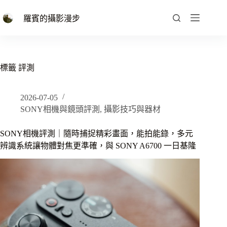
跳
至
羅賓的攝影漫步
主
要
內
容
標籤
評測
2026-07-05
SONY相機與鏡頭評測
,
攝影技巧與器材
SONY相機評測｜隨時捕捉精彩畫面，能拍能錄，多元
辨識系統讓物體對焦更準確，與 SONY A6700 一日基隆