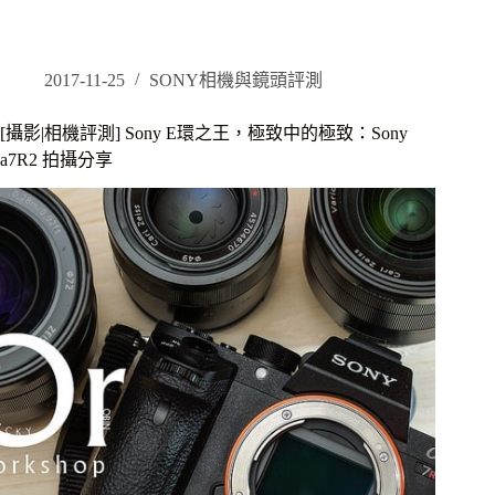
影|
相
機
評
2017-11-25
SONY相機與鏡頭評測
測]Sony
A7
[攝影|相機評測] Sony E環之王，極致中的極致：Sony
系
a7R2 拍攝分享
列
相
機
選
購
指
南，
找
出
適
合
自
己
的