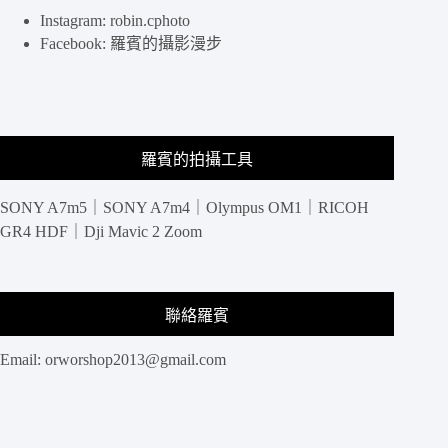
攝
Instagram: robin.cphoto
分
Facebook: 羅賓的攝影漫步
享
羅賓的拍攝工具
SONY A7m5｜SONY A7m4｜Olympus OM1｜RICOH
GR4 HDF｜Dji Mavic 2 Zoom
聯絡羅賓
Email:
orworshop2013@gmail.com