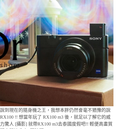
王，
極
致
中
的
極
致：
Sony
a7R2
拍
攝
分
享
說到現在的隨身機之王，我想本胖仍然會毫不猶豫的說
RX100 !! 想當年玩了 RX100 m3 後，就足以了解它的威
力驚人 [攝影] 就帶RX100 m3去泰國度假吧!! 輕便高畫質