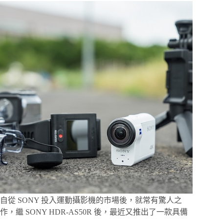
55mm
f1.8
Zeiss，
Sony
E
接
環
系
列
你
怎
能
不
擁
有
一
顆
蔡
司
自從 SONY 投入運動攝影機的市場後，就常有驚人之
作，繼 SONY HDR-AS50R 後，最近又推出了一款具備