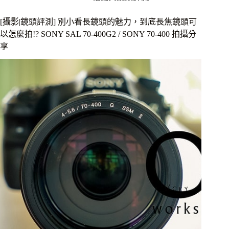
測]
上
[攝影|鏡頭評測] 別小看長鏡頭的魅力，到底長焦鏡頭可
山
以怎麼拍!? SONY SAL 70-400G2 / SONY 70-400 拍攝分
下
享
海
就
靠
你
了，
幾
個
月
下
來
的
Sony
A7S
實
拍
分
享