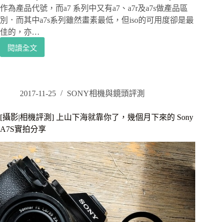
作為產品代號，而a7 系列中又有a7、a7r及a7s做產品區
別．而其中a7s系列雖然畫素最低，但iso的可用度卻是最
佳的，亦…
閱讀全文
[攝
影|
相
機
評
2017-11-25
SONY相機與鏡頭評測
測]
挑
[攝影|相機評測] 上山下海就靠你了，幾個月下來的 Sony
戰
A7S實拍分享
高
iso
的
極
致，
解
放
4K
錄