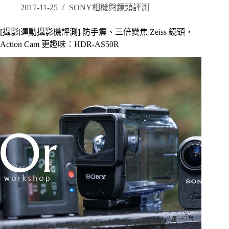
評
2017-11-25
SONY相機與鏡頭評測
測]
散
[攝影|運動攝影機評測] 防手震、三倍變焦 Zeiss 鏡頭，
景
Action Cam 更趣味：HDR-AS50R
極
致
的
追
尋，
SONY
鏡
頭
新
時
代，
85mm
f/1.4
GM