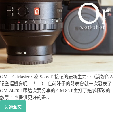
享
受
全
片
幅
的
35mm
視
野
–
Sony
RX1R
2
GM = G Master，為 Sony E 接環的最新生力軍（說好的A
/
環全幅機身呢！！！） 在前陣子的發表會就一次發表了
RX1R
GM 24-70 f 跟這次要分享的 GM 85 f 主打了追求極致的
II
散景，也提供更好的畫…
閱讀全文
[攝
影|
鏡
頭