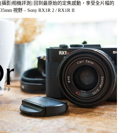
[攝影|相機評測] 回到最原始的定焦感動，享受全片幅的
E
接
35mm 視野 – Sony RX1R 2 / RX1R II
環
全
幅
平
價
大
光
圈
鏡
頭
實
拍
分
享