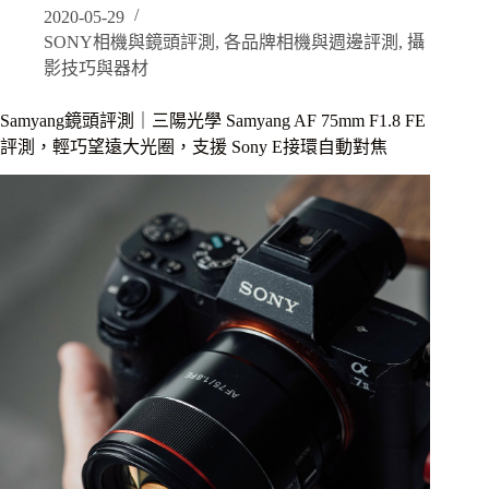
2020-05-29
測
SONY相機與鏡頭評測
,
各品牌相機與週邊評測
,
攝
｜
隨
影技巧與器材
時
捕
Samyang鏡頭評測｜三陽光學 Samyang AF 75mm F1.8 FE
捉
評測，輕巧望遠大光圈，支援 Sony E接環自動對焦
精
彩
畫
面，
能
拍
能
錄，
多
元
辨
識
系
統
讓