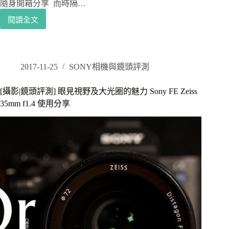
隨身開箱分享 而時隔…
閱讀全文
[攝
影|
相
機
評
2017-11-25
SONY相機與鏡頭評測
測]
慢
[攝影|鏡頭評測] 眼見視野及大光圈的魅力 Sony FE Zeiss
速
35mm f1.4 使用分享
影
片
拍
攝，
增
加
4K
錄
影，
隨
身
相