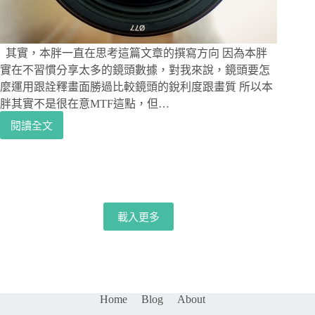
其實，本胖一直在思考這篇文章的撰寫方向 因為本胖
實在不習慣分享太多的鏡頭數據，對我來說，鏡頭要怎
麼運用跟詮釋畫面勝過比較鏡頭的銳利度跟畫質 所以本
胖其實不是很在意MTF這點，但…
閱讀全文
[攝
影|
鏡
頭
評
測]
載入更多
別
小
看
長
鏡
頭
Home
Blog
About
的