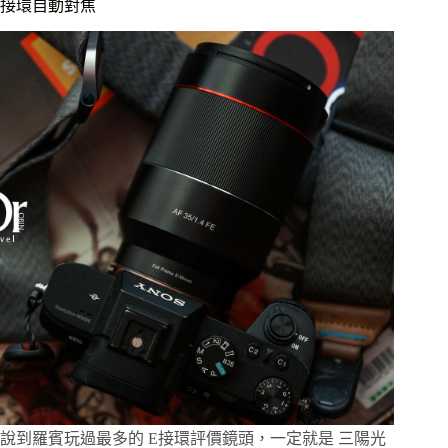
接環自動對焦
AF
75mm
F1.8
FE
評
測，
輕
巧
望
遠
大
光
圈，
支
援
Sony
E
接
環
自
動
說到羅賓玩過最多的 E接環評價鏡頭，一定就是 三陽光
對