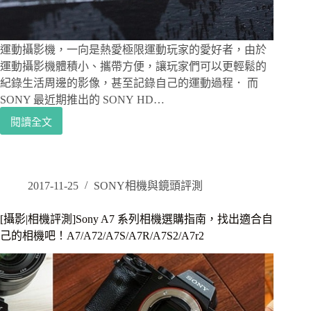
運動攝影機，一向是熱愛極限運動玩家的愛好者，由於
運動攝影機體積小、攜帶方便，讓玩家們可以更輕鬆的
紀錄生活周邊的影像，甚至記錄自己的運動過程． 而
SONY 最近期推出的 SONY HD…
閱讀全文
[攝
影|
運
動
攝
2017-11-25
SONY相機與鏡頭評測
影
機
[攝影|相機評測]Sony A7 系列相機選購指南，找出適合自
評
己的相機吧！A7/A72/A7S/A7R/A7S2/A7r2
測]
防
手
震、
三