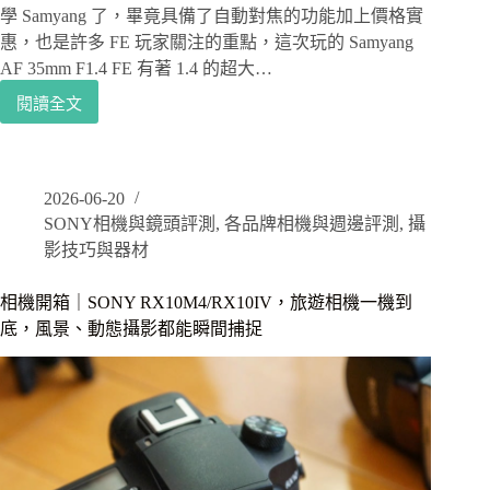
焦
學 Samyang 了，畢竟具備了自動對焦的功能加上價格實
惠，也是許多 FE 玩家關注的重點，這次玩的 Samyang
AF 35mm F1.4 FE 有著 1.4 的超大…
閱讀全文
Samyang
鏡
頭
評
2026-06-20
測
SONY相機與鏡頭評測
,
各品牌相機與週邊評測
,
攝
｜
三
影技巧與器材
陽
光
相機開箱｜SONY RX10M4/RX10IV，旅遊相機一機到
學
底，風景、動態攝影都能瞬間捕捉
Samyang
AF
35mm
F1.4
FE
評
測，