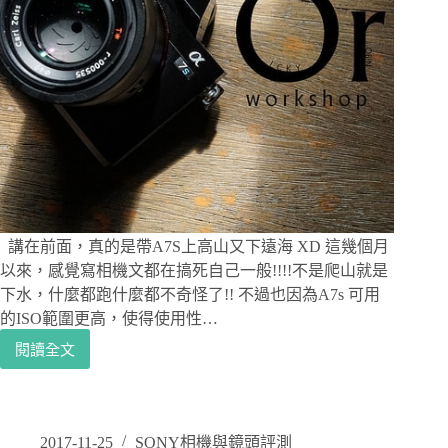
影，
SONY
A7S
II
剽
悍
實
測
講在前面，真的是帶A7S上高山又下遠海 XD 這幾個月
以來，感覺寫相機文都在搞死自己一般!!!!不是爬山就是
下水，什麼都跑什麼都不奇怪了!! 不過也因為A7s 可用
的ISO範圍更高，使得使用性…
閱讀全文
[攝
影|
相
機
評
2017-11-25
SONY相機與鏡頭評測