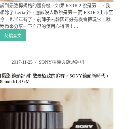
說到最強悍規格的隨身機，如果 RX1R 2 說是第二，我
想除了 Lecia 外，應該沒人敢說是第一 而 RX1R 2上市至
今，也半年有了，前陣子去韓國正好有機會把玩它，就
稍微來分享一下自己的使用心得吧！…
閱讀全文
[攝
影|
相
機
評
2017-11-25
SONY相機與鏡頭評測
測]
回
[攝影|鏡頭評測] 散景極致的追尋，SONY鏡頭新時代，
到
85mm f/1.4 GM
最
原
始
的
定
焦
感
動，