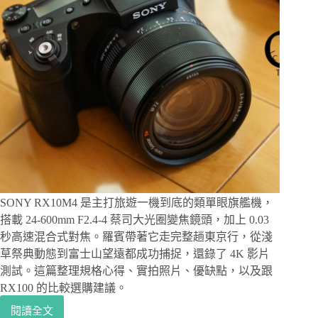
大
光
圈
街
拍
必
備，
平
價
全
幅
人
像
鏡，
SONY RX10M4 是主打旅遊一機到底的類單眼旗艦機，
支
搭載 24-600mm F2.4-4 蔡司大光圈變焦鏡頭，加上 0.03
援
Sony
秒高速混合式對焦。羅賓帶著它走完整趟東京行，從淺
E
草祭典動態到富士山望遠都成功捕捉，還錄了 4K 影片
接
測試。這篇整理規格心得、實拍照片、優缺點，以及跟
環
RX100 的比較選購建議。
自
動
閱讀全文
相