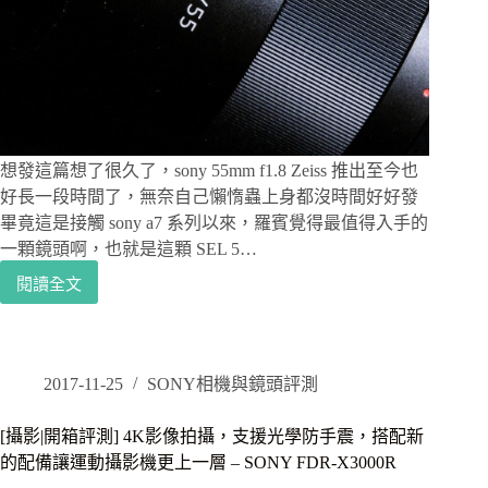
能
瞬
間
捕
捉
想發這篇想了很久了，sony 55mm f1.8 Zeiss 推出至今也
好長一段時間了，無奈自己懶惰蟲上身都沒時間好好發
畢竟這是接觸 sony a7 系列以來，羅賓覺得最值得入手的
一顆鏡頭啊，也就是這顆 SEL 5…
閱讀全文
攝
影
鏡
頭
開
2017-11-25
SONY相機與鏡頭評測
箱
｜
[攝影|開箱評測] 4K影像拍攝，支援光學防手震，搭配新
Sony
的配備讓運動攝影機更上一層 – SONY FDR-X3000R
SEL