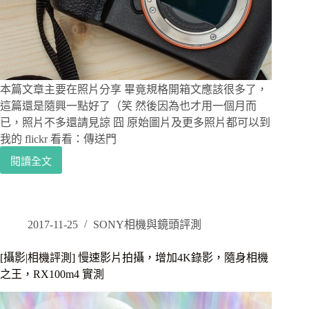
相
機
吧！
A7/A72/A7S/A7R/A7S2/A7r2
本篇文章主要在照片分享 畢竟規格開箱文應該很多了，
這篇還是隨興一點好了（笑 然後因為也才用一個月而
已，照片不多還請見諒 囧 原始圖片及更多照片都可以到
我的 flickr 看看：傳送門
閱讀全文
[攝
影|
相
機
評
2017-11-25
SONY相機與鏡頭評測
測]
Sony
[攝影|相機評測] 慢速影片拍攝，增加4K錄影，隨身相機
E
之王，RX100m4 實測
環
之