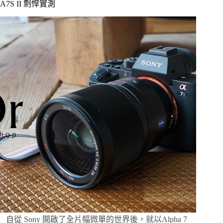
A7S II 剽悍實測
視
野
及
大
光
圈
的
魅
力
Sony
FE
Zeiss
35mm
f1.4
使
用
分
享
自從 Sony 開啟了全片幅微單的世界後，就以Alpha 7