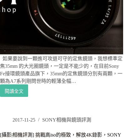
機
之
王，
RX100m4
實
測
如果要說到一顆進可攻退可守的定焦鏡頭，我想標準定
焦35mm 的大光圈鏡頭，一定是不能少的，在目前Sony
Fe接環鏡頭產品旗下，35mm的定焦鏡頭分別有兩顆，一
顆為A7系列剛問世時的輕薄全幅…
閱讀全文
[攝
影|
鏡
頭
評
2017-11-25
SONY相機與鏡頭評測
測]
眼
[攝影|相機評測] 挑戰高iso的極致，解放4K錄影，SONY
見