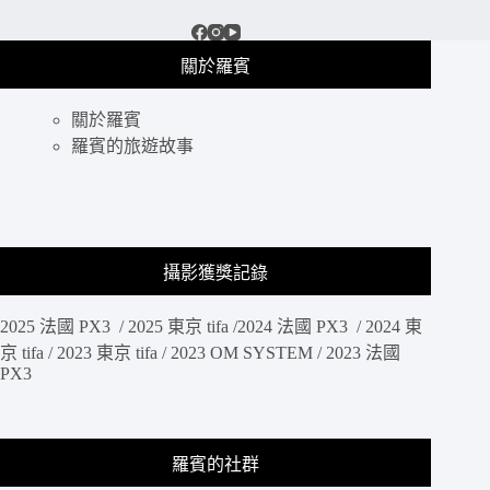
魅
力，
到
關於羅賓
底
長
關於羅賓
焦
羅賓的旅遊故事
鏡
頭
可
以
怎
麼
攝影獲獎記錄
拍!?
SONY
2025 法國 PX3 / 2025 東京 tifa /2024 法國 PX3 / 2024 東
SAL
70-
京 tifa / 2023 東京 tifa / 2023 OM SYSTEM / 2023 法國
400G2
PX3
/
SONY
70-
400
羅賓的社群
拍