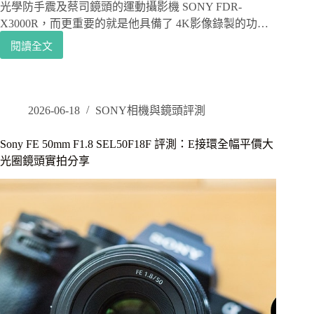
光學防手震及蔡司鏡頭的運動攝影機 SONY FDR-
X3000R，而更重要的就是他具備了 4K影像錄製的功…
閱讀全文
[攝
影|
開
箱
評
2026-06-18
SONY相機與鏡頭評測
測]
4K
Sony FE 50mm F1.8 SEL50F18F 評測：E接環全幅平價大
影
光圈鏡頭實拍分享
像
拍
攝，
支
援
光
學
防
手
震，