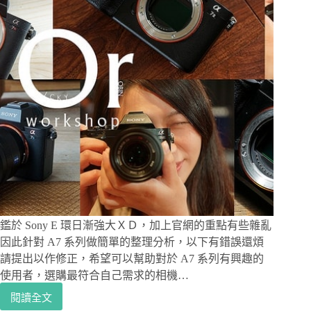
倍
變
焦
Zeiss
鏡
頭，
Action
Cam
更
趣
味：
HDR-
AS50R
鑑於 Sony E 環日漸強大ＸＤ，加上官網的重點有些雜亂
因此針對 A7 系列做簡單的整理分析，以下有錯誤還煩
請提出以作修正，希望可以幫助對於 A7 系列有興趣的
使用者，選購最符合自己需求的相機…
閱讀全文
[攝