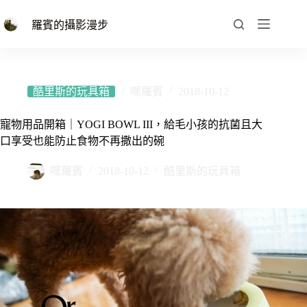
跳
至
羅賓的攝影漫步
主
要
內
容
酷里斯的玩具箱
嘿羅賓
2018-10-12
寵物用品開箱｜YOGI BOWL III，給毛小孩的抗菌且大
口享受也能防止食物不再撒出的碗
嘿羅賓
2018-10-12
酷里斯的玩具箱