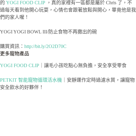
的
YOGI FOOD CLIP
，真的家裡有一區都是屬於 Chris 了，不
過每天看到他開心玩耍，心情也會跟著放鬆與開心，畢竟他是我
們的家人喔！
YOGI YOGI BOWL III/防止食物不再撒出的碗
購買資訊：
http://bit.ly/2O2D70C
更多寵物產品
YOGI FOOD CLIP
｜讓毛小孩吃點心無負擔，安全享受零食
PETKIT 智能寵物循環活水機
｜安靜運作定時過濾水質，讓寵物
安全飲水的好夥伴！