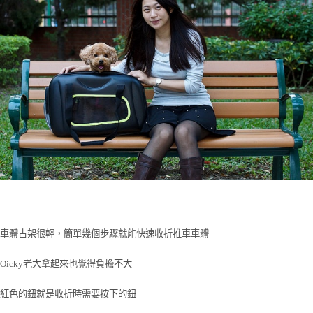
車體古架很輕，簡單幾個步驟就能快速收折推車車體
Oicky老大拿起來也覺得負擔不大
紅色的鈕就是收折時需要按下的鈕