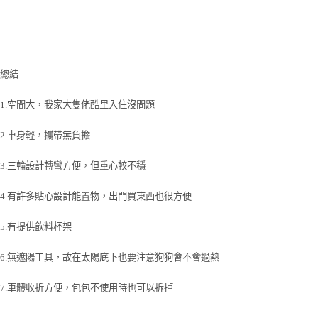
總結
1.空間大，我家大隻佬酷里入住沒問題
2.車身輕，攜帶無負擔
3.三輪設計轉彎方便，但重心較不穩
4.有許多貼心設計能置物，出門買東西也很方便
5.有提供飲料杯架
6.無遮陽工具，故在太陽底下也要注意狗狗會不會過熱
7.車體收折方便，包包不使用時也可以拆掉