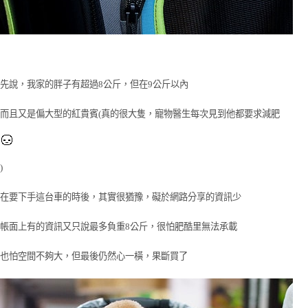
先說，我家的胖子有超過8公斤，但在9公斤以內
而且又是偏大型的紅貴賓(真的很大隻，寵物醫生每次見到他都要求減肥
)
在要下手這台車的時後，其實很猶豫，礙於網路分享的資訊少
帳面上有的資訊又只說最多負重8公斤，很怕肥酷里無法承載
也怕空間不夠大，但最後仍然心一橫，果斷買了