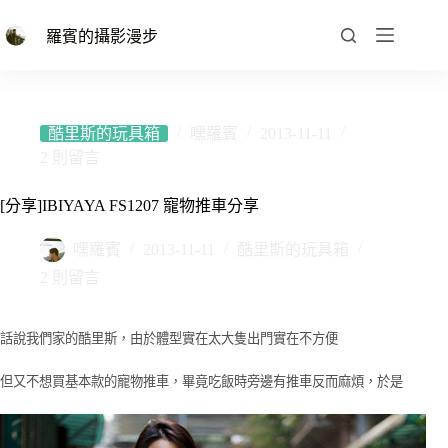
跳
至
羅賓的攝影漫步
主
要
內
容
酷里斯的玩具箱
嘿羅賓
2013-11-11
2 則留言
[分享]IBIYAYA FS1207 寵物推車分享
嘿羅賓
2013-11-11
酷里斯的玩具箱
2 則留言
話說我們家的酷里斯，由於體型實在太大隻出門實在不方便
但又不想買基本款的寵物推車，畢竟吃飯時旁邊有推車反而麻煩，於是