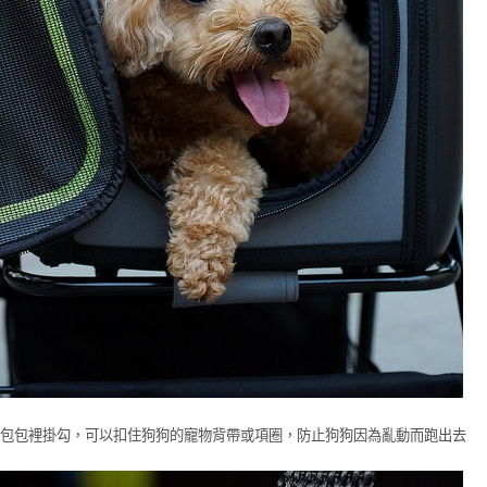
包包裡掛勾，可以扣住狗狗的寵物背帶或項圈，防止狗狗因為亂動而跑出去