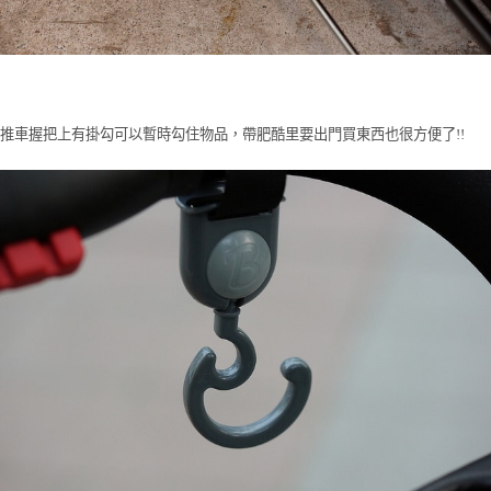
推車握把上有掛勾可以暫時勾住物品，帶肥酷里要出門買東西也很方便了!!