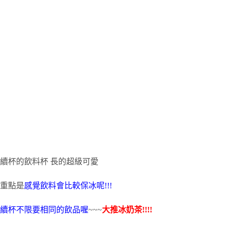
續杯的飲料杯 長的超級可愛
重點是
感覺飲料會比較保冰呢!!!
續杯不限要相同的飲品喔
~~~
大推冰奶茶!!!!