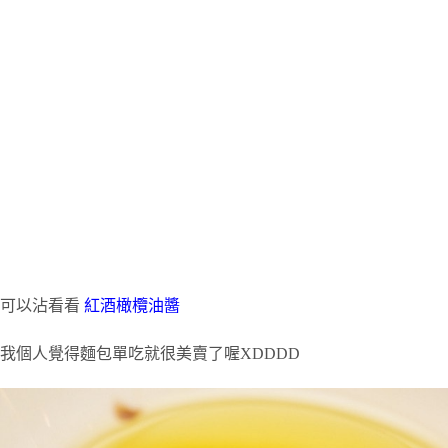
可以沾看看
紅酒橄欖油醬
我個人覺得麵包單吃就很美賣了喔XDDDD