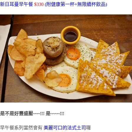
新日耳曼早午餐
$330
(附健康第一杯+無限續杯飲品)
是不是好豐盛壓~~~!!! 是~~~~!!!
早午餐系列當然會有
美麗可口的法式土司
囉