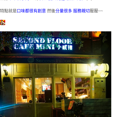
特點就是
口味都很有創意
然後
分量很多
服務親切
壓壓~~