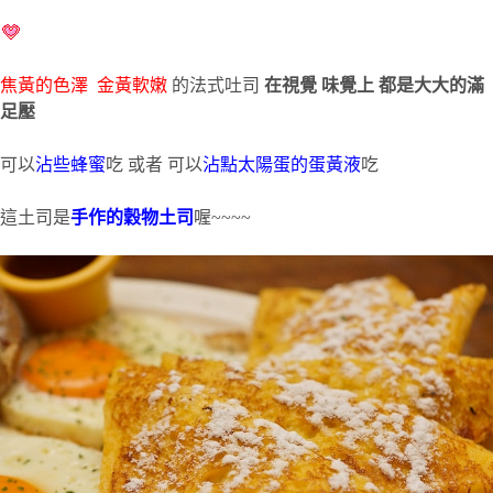
焦黃的色澤
金黃軟嫩
的法式吐司
在視覺 味覺上 都是大大的滿
足壓
可以
沾些蜂蜜
吃 或者 可以
沾點太陽蛋的蛋黃液
吃
這土司是
手作的穀物土司
喔~~~~