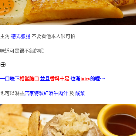
主角
德式臘腸
不要看他本人很可怕
味道可是很不錯的呢
一口咬下
相當脆口
並且
香料十足
也滿
juicy
的喔~~
也可以淋些
店家特製紅酒牛肉汁
及
酸菜