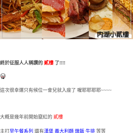
終於征服人人稱讚的
貳樓
了!!!!
這次很幸運只有候位一會兒就入座了 喔耶耶耶耶~~~~
大概是幾年前開始竄紅的
貳樓
主打
早午餐系列
還有
漢堡 義大利麵 燉飯 牛排
等等