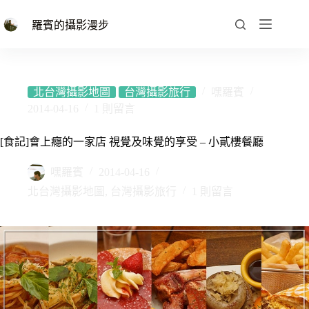
跳
至
羅賓的攝影漫步
主
要
內
容
北台灣攝影地圖
台灣攝影旅行
嘿羅賓
2014-04-16
1 則留言
[食記]會上癮的一家店 視覺及味覺的享受 – 小貳樓餐廳
嘿羅賓
2014-04-16
北台灣攝影地圖
,
台灣攝影旅行
1 則留言