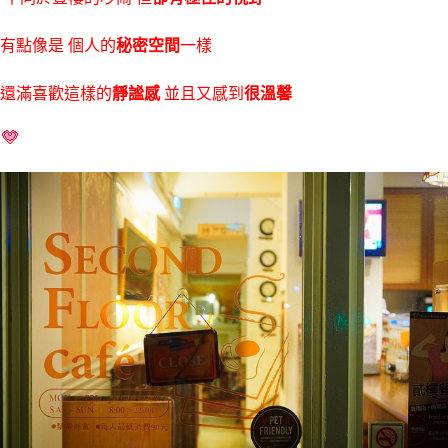
有點像是 個人的
秘密空間
一樣
還滿喜歡這樣的
靜謐感
並且又感到
很溫馨