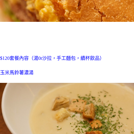
$120套餐內容（湯0r沙拉，手工麵包，續杯飲品）
玉米馬鈴薯濃湯