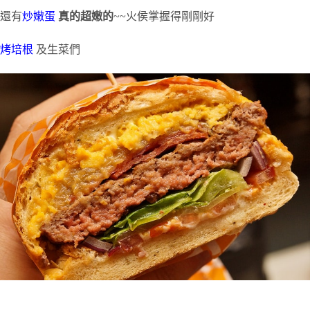
還有
炒嫩蛋
真的超嫩的
~~火侯掌握得剛剛好
烤培根
及生菜們