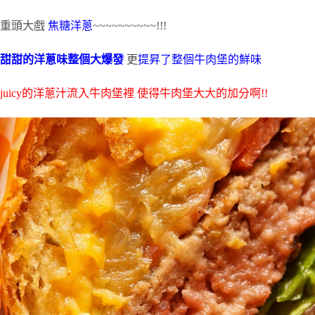
重頭大戲
焦糖洋蔥
~~~~~~~~~~!!!
甜甜的洋蔥味整個大爆發
更
提昇了整個牛肉堡的鮮味
juicy的洋蔥汁流入牛肉堡裡 使得牛肉堡大大的加分啊!!