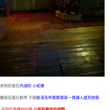
來到的是在
內湖的 小貳樓
雖說店面比較窄 不過
裝潢及佈置都還是一樣讓人感到放鬆
不
同於壹樓的吵鬧 但
卻有極佳的視野