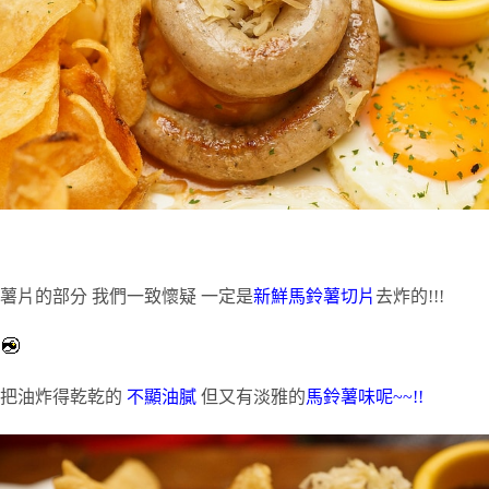
薯片的部分 我們一致懷疑 一定是
新鮮馬鈴薯切片
去炸的!!!
把油炸得乾乾的
不顯油膩
但又有淡雅的
馬
鈴薯味呢~~!!