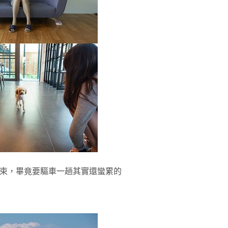
就結束，畢竟要驅車一趟其實還蠻累的