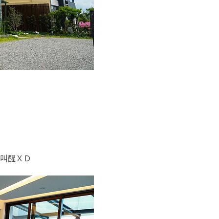
光叫醒ＸＤ