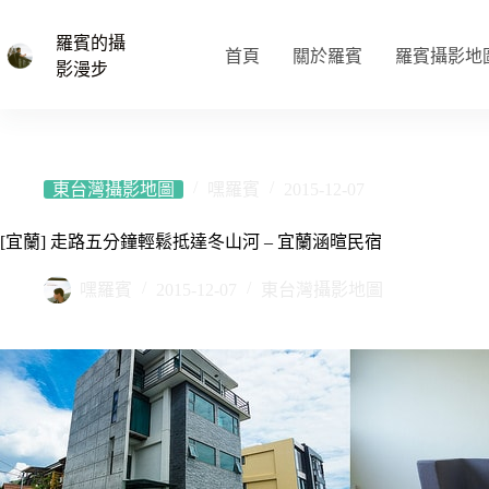
跳
至
羅賓的攝
首頁
關於羅賓
羅賓攝影地
主
影漫步
要
內
容
東台灣攝影地圖
嘿羅賓
2015-12-07
[宜蘭] 走路五分鐘輕鬆抵達冬山河 – 宜蘭涵暄民宿
嘿羅賓
2015-12-07
東台灣攝影地圖