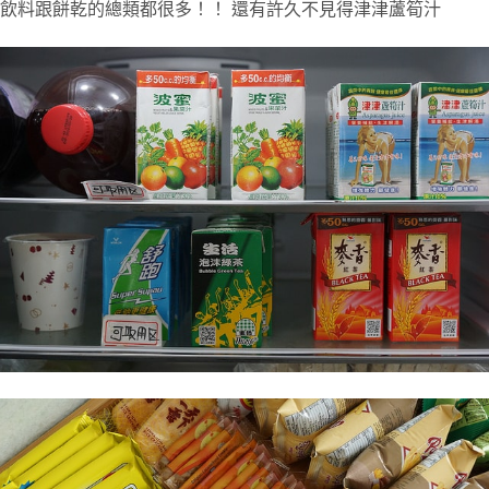
飲料跟餅乾的總類都很多！！ 還有許久不見得津津蘆筍汁