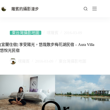
跳
至
羅賓的攝影漫步
主
要
內
容
東台灣攝影地圖
嘿羅賓
2016-03-09
[宜蘭住宿] 享受陽光，悠哉散步梅花湖民宿 – Aura Villa
悠悅光民宿
嘿羅賓
2016-03-09
東台灣攝影地圖