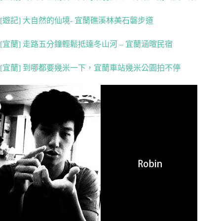
[遊記] 大自然的仙境- 宜蘭礁溪林美石磐步道
[宜蘭] 走路五分鐘輕鬆抵達冬山河 – 宜蘭涵暄民宿
[宜蘭] 到哪都要幾米一下，宜蘭車站幾米公園拍不停