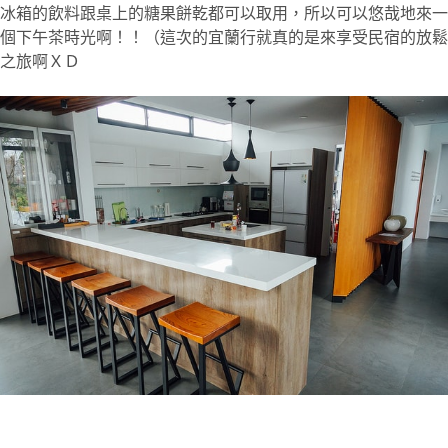
冰箱的飲料跟桌上的糖果餅乾都可以取用，所以可以悠哉地來一
個下午茶時光啊！！（這次的宜蘭行就真的是來享受民宿的放鬆
之旅啊ＸＤ