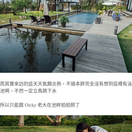
而其實來訪的這天天氣頗炎熱，不過本胖完全沒有想到這裡有泳
池啊，不然一定立馬跳下水
所以只能跟 Oicky 老大在池畔拍拍照了