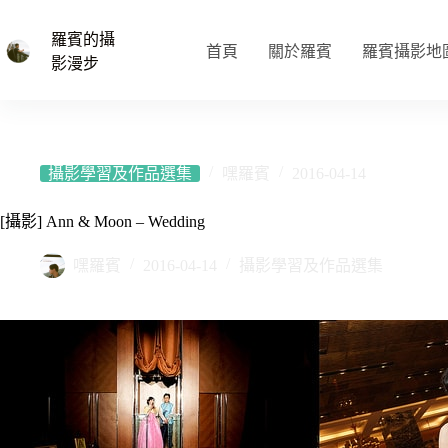
跳
至
羅賓的攝
首頁
關於羅賓
羅賓攝影地
主
影漫步
要
內
容
攝影學習及作品選集
嘿羅賓
2016-04-14
[攝影] Ann & Moon – Wedding
嘿羅賓
2016-04-14
攝影學習及作品選集