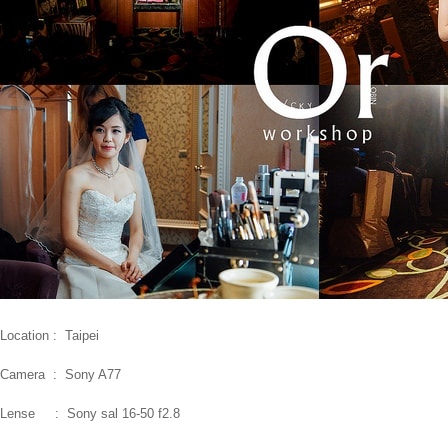
Location : Taipei
Camera : Sony A77
Lense : Sony sal 16-50 f2.8