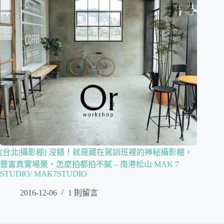
[台北|攝影棚] 沒錯！就是藏在駕訓班裡的神秘攝影棚，
豐富真實場景，怎麼拍都拍不膩 – 南港松山 MAK 7
STUDIO/ MAK7STUDIO
2016-12-06
1 則留言