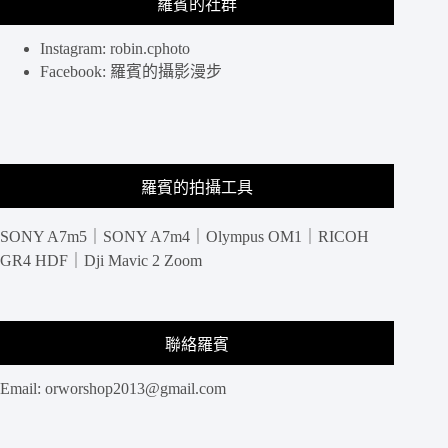
羅賓的社群
Instagram: robin.cphoto
Facebook: 羅賓的攝影漫步
羅賓的拍攝工具
SONY A7m5｜SONY A7m4｜Olympus OM1｜RICOH
GR4 HDF｜Dji Mavic 2 Zoom
聯絡羅賓
Email:
orworshop2013@gmail.com