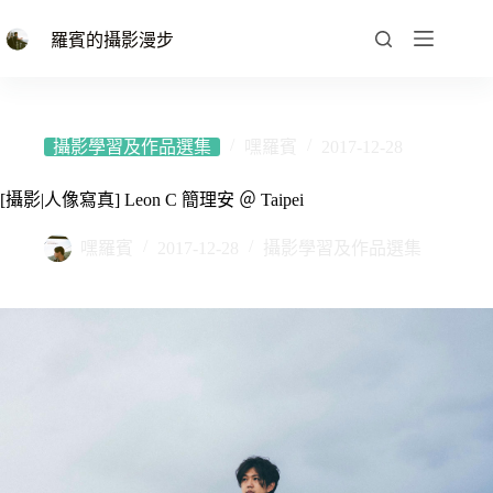
跳
至
羅賓的攝影漫步
主
要
內
容
攝影學習及作品選集
嘿羅賓
2017-12-28
[攝影|人像寫真] Leon C 簡理安 ＠ Taipei
嘿羅賓
2017-12-28
攝影學習及作品選集