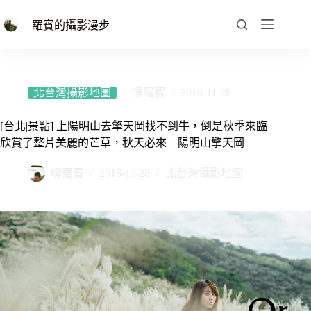
跳
至
羅賓的攝影漫步
主
要
內
容
北台灣攝影地圖
嘿羅賓
2016-11-28
[台北|景點] 上陽明山去擎天岡找不到牛，倒是秋季來臨
欣賞了整片美麗的芒草，秋天必來 – 陽明山擎天岡
嘿羅賓
2016-11-28
北台灣攝影地圖