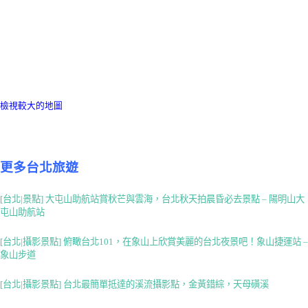
檢視較大的地圖
更多台北旅遊
[台北|景點] 大屯山助航站賞秋芒與雲海，台北秋天拍晨昏必去景點 – 陽明山大
屯山助航站
[台北|攝影景點] 俯瞰台北101，在象山上欣賞美麗的台北夜景吧！象山捷運站 –
象山步道
[台北|攝影景點] 台北最簡單抵達的溪流攝影點，金黃錯綜，天母磺溪