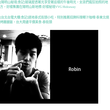
[陽明山秘境|食記]玻璃屋透著光享受著這樣的午後時光，女孩們瘋狂拍照的地
方，好樣集團在陽明山新地標-好樣秘境VVG Hideaway
[台北台電大樓|食記]道地泰式街頭小吃，特別推薦招牌料理椰汁咖哩/泰東北燒
烤雞腿飯，台大周邊平價美食-泰街頭