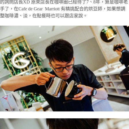
的詢問店長XD 原來店長在咖啡圈已經待了7、8年，算是咖啡老
手了，在Cafe de Gear Marriott 有精挑配合的烘豆師，如果想調
整咖啡濃、淡，在點餐時也可以跟店家說。