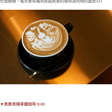
也很綿順，喝完會有種到底超商賣的咖啡為何物的感受XD
▼香脆黑糖拿鐵咖啡 $180