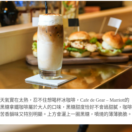
天氣實在太熱，忍不住想喝杯冰咖啡，Cafe de Gear – Marriott的
黑糖拿鐵咖啡屬於大人的口味，黑糖甜度恰好不會過甜膩，咖啡
苦香韻味又特別明顯。上方會灑上一圈黑糖，噴燒的薄薄脆脆。