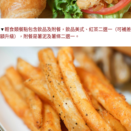
▼
輕食類餐點包含飲品及附餐，飲品美式、紅茶二選一（可補差
額升級），附餐是薯泥及薯條二選一。