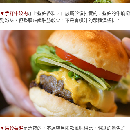
▼手打牛絞肉
加上些許香料，口感屬於偏扎實的，些許的牛筋嚼
勁滋味，但整體來說脂肪較少，不是會噴汁的那種漢堡排。
▼馬鈴薯泥
是清爽的，不過與另兩款風味相比，明顯的遜色許