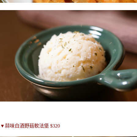
▼蒜味白酒野菇軟法堡 $320