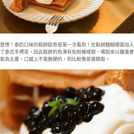
登愣！泰奶口味的鬆餅歐奇是第一次看到！在鬆餅麵糊裡面加入
了泰式手標茶，因此鬆餅的色澤有些粉橘樣貌，嚐起來以雞蛋香
氣為主要，口感上不是脆硬的，到比較像是蛋糕般。