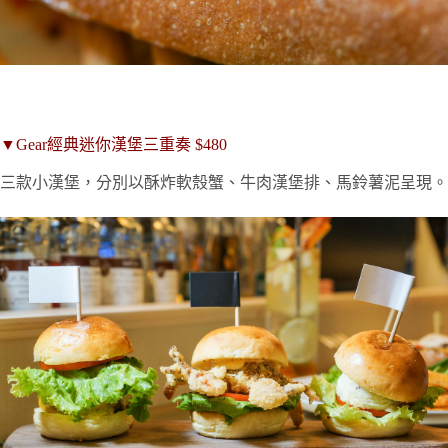
▼Gear經典迷你漢堡三重奏 $480
三款小漢堡，分別以酥炸軟殼蟹、牛肉漢堡排、馬鈴薯泥呈現。