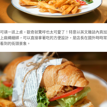
可頌ㄧ送上桌，歐奇就驚呼也太可愛了！特意以英文雜誌內頁加
上麻繩綑綁，可以直接拿著吃的方便設計，是店長在國外時時常
看到的街頭景象。