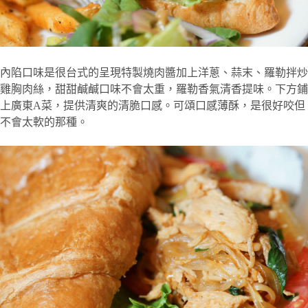
內陷口味是很台式的呈現特製燒肉醬加上洋蔥、蒜末、羅勒拌炒
雞胸肉絲，甜甜鹹鹹口味不會太重，羅勒香氣清香提味。下方鋪
上廣東A菜，提供清爽的清脆口感。可頌口感薄酥，是很好咬但
不會太軟的那種。