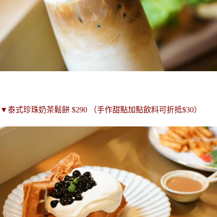
▼泰式珍珠奶茶鬆餅 $290 （手作甜點加點飲料可折抵$30）