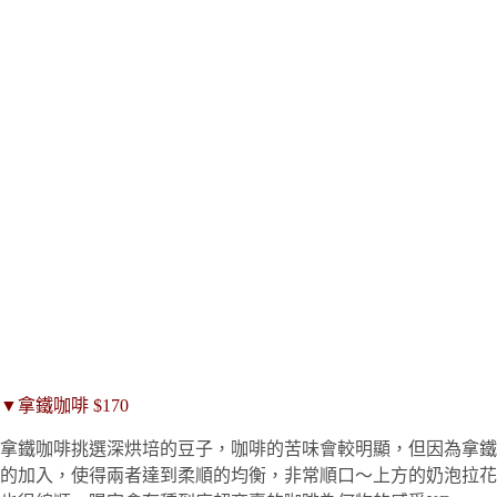
▼拿鐵咖啡 $170
拿鐵咖啡挑選深烘培的豆子，咖啡的苦味會較明顯，但因為拿鐵
的加入，使得兩者達到柔順的均衡，非常順口～上方的奶泡拉花