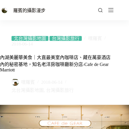
跳
至
羅賓的攝影漫步
主
要
內
容
北台灣攝影地圖
台灣攝影旅行
嘿羅賓
2018-06-14
內湖美麗華美食｜大直最美室內咖啡店、藏在萬豪酒店
內的秘密基地，知名老洋房咖啡廳新分店-Cafe de Gear
Marriott
嘿羅賓
2018-06-14
北台灣攝影地圖
,
台灣攝影旅行