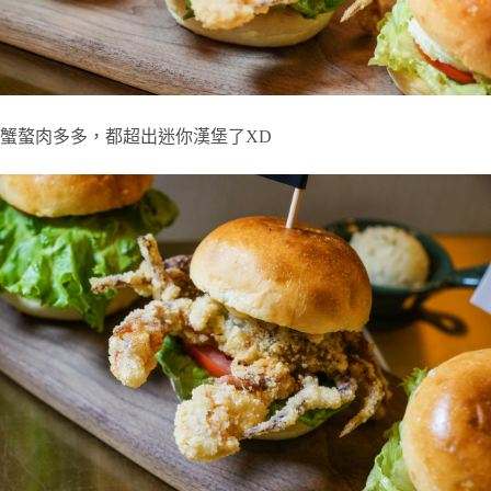
蟹螯肉多多，都超出迷你漢堡了XD