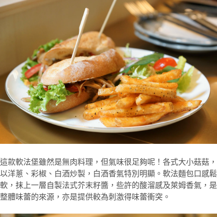
這款軟法堡雖然是無肉料理，但氣味很足夠呢！各式大小菇菇，
以洋蔥、彩椒、白酒炒製，白酒香氣特別明顯。軟法麵包口感鬆
軟，抹上一層自製法式芥末籽醬，些許的酸溜感及萊姆香氣，是
整體味蕾的來源，亦是提供較為刺激得味蕾衝突。