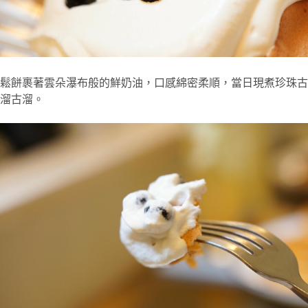
鬆餅裹著雲朵瀑布般的鮮奶油，口感綿密柔順，當日現煮珍珠古
溜古溜。