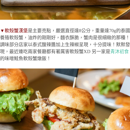
▼軟殼蟹漢堡
是主要亮點，嚴選直徑達8公分，重量達70g的泰國
養殖軟殼蟹，油炸的剛剛好，麵衣酥脆，蟹肉是很細緻的那種！
調味部分店家以泰式酸辣醬加上生辣椒呈現，十分提味！默默發
現，最近連吃兩家餐廳都有著厲害軟殼蟹XD 另一家是
青沐初食
的味噌鮭魚軟殼蟹燉飯！