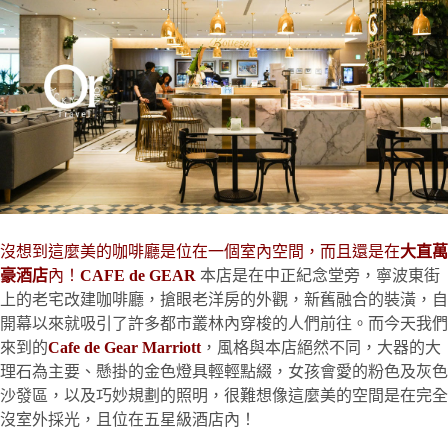
沒想到這麼美的咖啡廳是位在一個室內空間，而且還是在
大直萬
豪酒店
內！
CAFE de GEAR
本店是在中正紀念堂旁，寧波東街
上的老宅改建咖啡廳，搶眼老洋房的外觀，新舊融合的裝潢，自
開幕以來就吸引了許多都市叢林內穿梭的人們前往。而今天我們
來到的
Cafe de Gear Marriott
，風格與本店絕然不同，大器的大
理石為主要、懸掛的金色燈具輕輕點綴，女孩會愛的粉色及灰色
沙發區，以及巧妙規劃的照明，很難想像這麼美的空間是在完全
沒室外採光，且位在五星級酒店內！