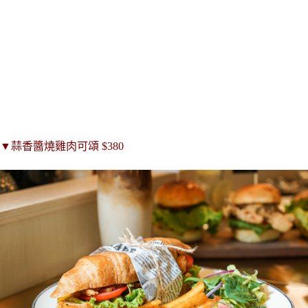
▼蒜香醬燒雞肉可頌 $380