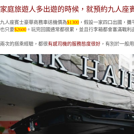
家庭旅遊
人多出遊的時候，就預約九人座
九人座賓士豪華商務車送機價為
$1300
，假設一家四口出國，攤平
也只要
$2600
。玩完回國通常都很累，並且行李箱都會塞滿戰利
兩次的搭乘經驗，都很
有感司機的服務態度很好
，有別於一般用