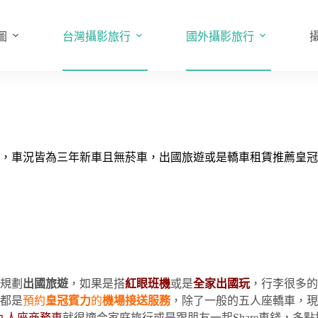
圖
台灣攝影旅行
國外攝影旅行
，車況皆為三年新車且無菸車，出國旅遊或是轎車租賃推薦皇冠
規劃
出國旅遊
，如果是搭
紅眼班機
或是
全家出國玩
，行李很多的
都是
預約
皇冠賓力
的
機場接送服務
，除了一般的五人座轎車，現
九人座商務車
就很適合家庭旅行或是跟朋友一起Share車錢，多