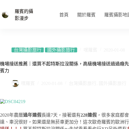
跳
至
羅賓的攝
首頁
關於羅賓
羅賓攝影地
主
影漫步
要
內
容
台灣攝影旅行
國外攝影旅行
嘿羅賓
2020-01-08
機場接送推薦｜還買不起特斯拉沒關係，高級機場接送過過癮先
賓力
嘿羅賓
2020-01-08
台灣攝影旅行
,
國外攝影旅行
2020年農曆
過年連假
長達7天，接著還有
228連假
，很多家庭都會
達、車況很好，如果還是無菸車更加分！這次歐奇羅賓的歐洲行
接送！！！
買不起特斯拉沒關係～先試乘看看也行XD另外還有