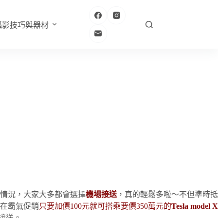
攝影技巧與器材
情況，大家大多都會選擇
機場接送
，真的輕鬆多啦～不但準時抵
在霸氣促銷
只要加價100元就可搭乘要價350萬元的
Tesla model X
點接送。