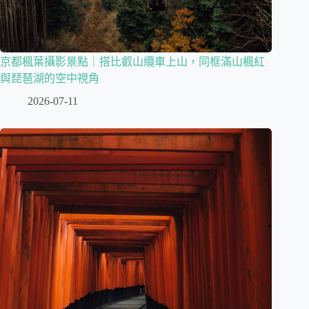
京都楓葉攝影景點｜搭比叡山纜車上山，同框滿山楓紅
與琵琶湖的空中視角
2026-07-11