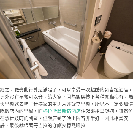
總之，羅賓此行算是滿足了，可以享受一次超酷的哥吉拉酒店，
另外沒有早餐可以分享給大家，因為飯店樓下各種餐廳都有，隔
天早餐就去吃了若狹家的生魚片丼飯當早餐，所以不一定要加價
吃飯店內的早餐，而
格拉斯麗新宿酒店
住起來相當舒適，雖然位
在歌舞妓町的鬧區，但飯店到了晚上隔音非常好，因此相當安
靜，最後就帶著哥吉拉的守護安穩熟睡拉！