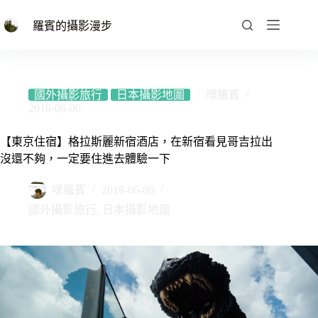
跳
至
羅賓的攝影漫步
主
要
內
容
國外攝影旅行
日本攝影地圖
嘿羅賓
2018-06-06
【東京住宿】格拉斯麗新宿酒店，在新宿看見哥吉拉出
沒還不夠，一定要住進去體驗一下
嘿羅賓
2018-06-06
國外攝影旅行
,
日本攝影地圖