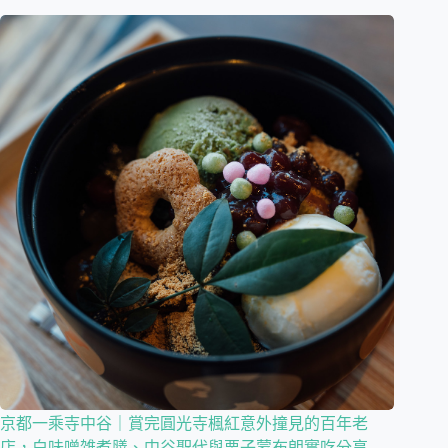
京都一乘寺中谷｜賞完圓光寺楓紅意外撞見的百年老
店，白味噌雑煮膳、中谷聖代與栗子蒙布朗實吃分享