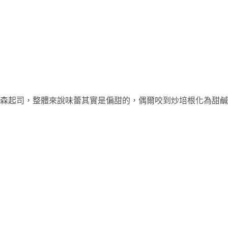
森起司，整體來說味蕾其實是偏甜的，偶爾咬到炒培根化為甜鹹