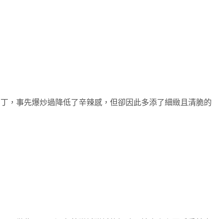
洋蔥丁，事先爆炒過降低了辛辣感，但卻因此多添了細緻且清脆的