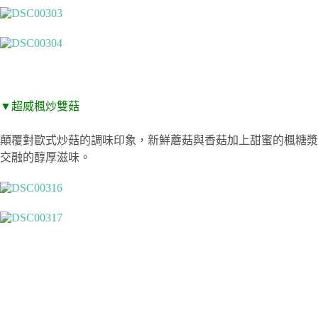
▼
超威楓炒雙菇
顛覆對歐式炒菇的調味印象，新鮮蘑菇與香菇加上甜蜜的楓糖漿
交融的醇厚滋味。