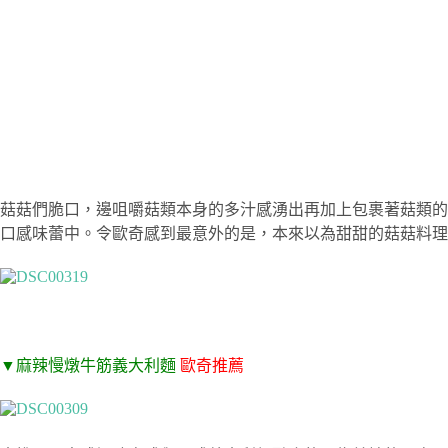
菇菇們脆口，邊咀嚼菇類本身的多汁感湧出再加上包裹著菇類的
口感味蕾中。令歐奇感到最意外的是，本來以為甜甜的菇菇料理
▼
麻辣慢燉牛筋義大利麵
歐奇推薦