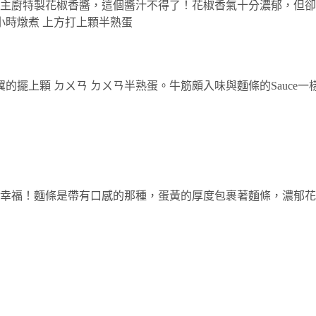
。主廚特製花椒香醬，這個醬汁不得了！花椒香氣十分濃郁，但
小時燉煮 上方打上顆半熟蛋
的擺上顆 ㄉㄨㄢ ㄉㄨㄢ半熟蛋。牛筋頗入味與麵條的Sauce
點幸福！麵條是帶有口感的那種，蛋黃的厚度包裹著麵條，濃郁