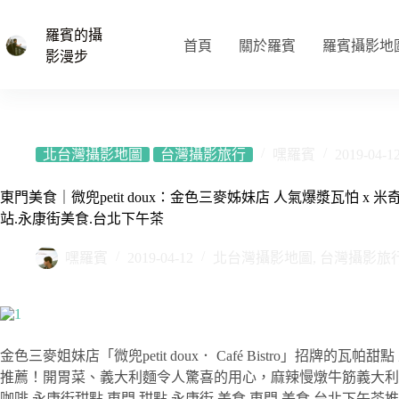
跳
至
羅賓的攝
首頁
關於羅賓
羅賓攝影地
主
影漫步
要
內
容
北台灣攝影地圖
台灣攝影旅行
嘿羅賓
2019-04-1
東門美食｜微兜petit doux：金色三麥姊妹店 人氣爆漿瓦怕 x
站.永康街美食.台北下午茶
嘿羅賓
2019-04-12
北台灣攝影地圖
,
台灣攝影旅
金色三麥姐妹店「微兜petit doux． Café Bistr
推薦！開胃菜、義大利麵令人驚喜的用心，麻辣慢燉牛筋義大利
咖啡.永康街甜點.東門 甜點.永康街 美食.東門 美食.台北下午茶