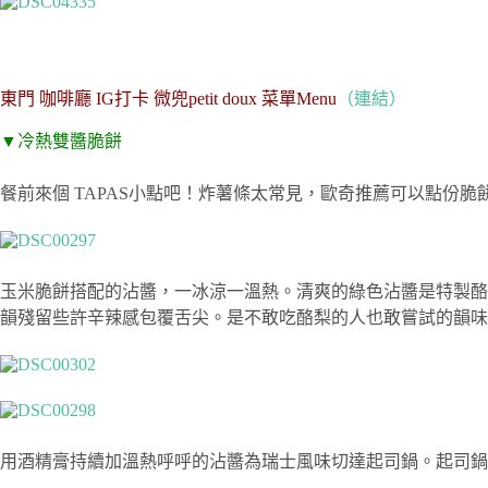
東門
咖啡廳
IG
打卡
微兜
petit doux
菜單
Menu
（連結）
▼
冷熱雙醬脆餅
餐前來個 TAPAS小點吧！炸薯條太常見，歐奇推薦可以點
玉米脆餅搭配的沾醬，一冰涼一溫熱。清爽的綠色沾醬是特製酪
韻殘留些許辛辣感包覆舌尖。是不敢吃酪梨的人也敢嘗試的韻味
用酒精膏持續加溫熱呼呼的沾醬為瑞士風味切達起司鍋。起司鍋