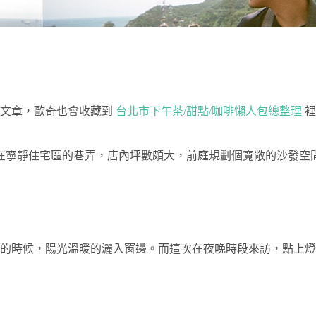
篇文章，歐奇也會收藏到
台北市下午茶
/
甜點
/
咖啡
懶人包總整理
裡
在寧靜住宅區的巷弄，店內坪數頗大，前庭規劃個寬敞的沙發空
的時候，陽光溫暖的灑入窗邊。而這次在夜晚時段來訪，點上燈