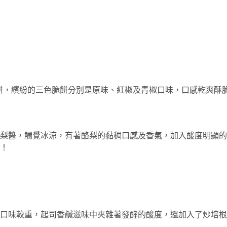
份脆餅，繽紛的三色脆餅分別是原味、紅椒及青椒口味，口感乾爽
梨醬，觸覺冰涼，有著酪梨的黏稠口感及香氣，加入酸度明顯的
！
口味較重，起司香鹹滋味中夾雜著發酵的酸度，還加入了炒培根