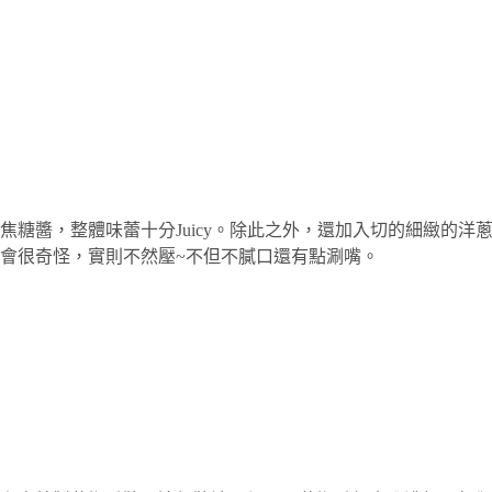
焦糖醬，整體味蕾十分Juicy。除此之外，還加入切的細緻的
會很奇怪，實則不然壓~不但不膩口還有點涮嘴。