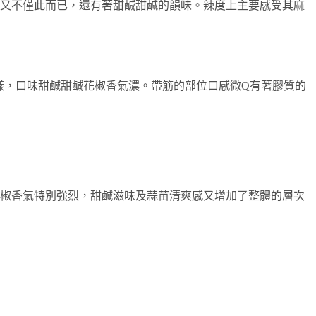
卻又不僅此而已，還有著甜鹹甜鹹的韻味。辣度上主要感受其麻
一樣，口味甜鹹甜鹹花椒香氣濃。帶筋的部位口感微Q有著膠質的
花椒香氣特別強烈，甜鹹滋味及蒜苗清爽感又增加了整體的層次