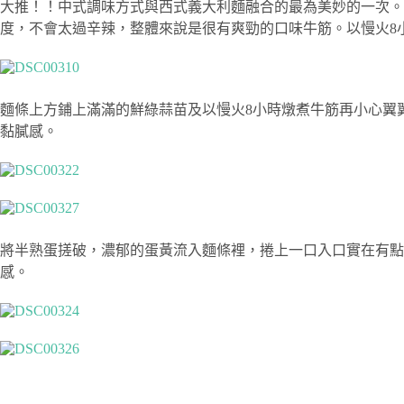
大推！！中式調味方式與西式義大利麵融合的最為美妙的一次
度，不會太過辛辣，整體來說是很有爽勁的口味牛筋。以慢火8
麵條上方鋪上滿滿的鮮綠蒜苗及以慢火8小時燉煮牛筋再小心翼翼
黏膩感。
將半熟蛋搓破，濃郁的蛋黃流入麵條裡，捲上一口入口實在有
感。