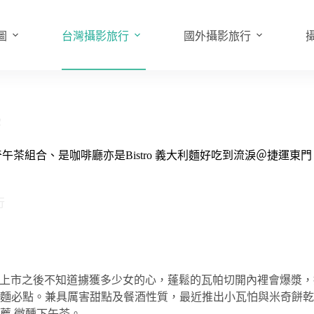
圖
台灣攝影旅行
國外攝影旅行
2
 米奇午茶組合、是咖啡廳亦是Bistro 義大利麵好吃到流淚＠捷運東門
行
o」招牌的瓦帕甜點 上市之後不知道擄獲多少女的心，蓬鬆的瓦帕切開內
麵必點。兼具厲害甜點及餐酒性質，最近推出小瓦怕與米奇餅乾
推薦.微醺下午茶。