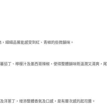
酥脆，細細品嘗能感受到紅、青椒的些微韻味。
蕃茄丁、檸檬汁及墨西哥辣椒，使得整體韻味既溫潤又清爽，尾
及洋蔥丁，增添整體香氣及口感，是有層次感的起司醬。