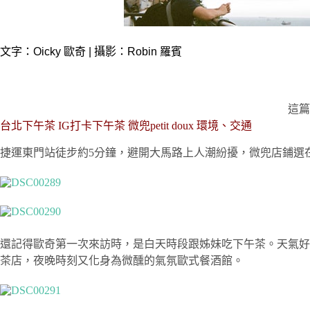
文字：Oicky 歐奇 | 攝影：Robin 羅賓
這
台北下午茶
IG
打卡下午茶
微兜
petit doux
環境、交通
捷運東門站徒步約5分鐘，避開大馬路上人潮紛擾，微兜店鋪選
還記得歐奇第一次來訪時，是白天時段跟姊妹吃下午茶。天氣好
茶店，夜晚時刻又化身為微醺的氣氛歐式餐酒館。