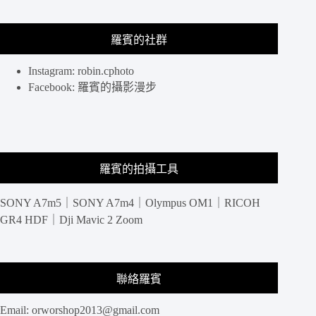
昏
到
羅賓的社群
夜
景
連
Instagram: robin.cphoto
拍
Facebook: 羅賓的攝影漫步
最
值
得
羅賓的拍攝工具
SONY A7m5｜SONY A7m4｜Olympus OM1｜RICOH
GR4 HDF｜Dji Mavic 2 Zoom
聯絡羅賓
Email:
orworshop2013@gmail.com