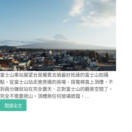
富士山車站展望台是羅賓去過最好抵達的富士山拍攝
點，從富士山站走進旁邊的商場、搭電梯直上頂樓，不
到兩分鐘就站在完全露天、正對富士山的觀景空間了，
完全不需要爬山。頂樓無任何玻璃遮擋，…
閱讀全文
富
士
山
車