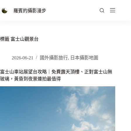
跳
至
羅賓的攝影漫步
主
要
內
容
標籤
富士山觀景台
2026-06-21
國外攝影旅行
,
日本攝影地圖
富士山車站展望台攻略｜免費露天頂樓、正對富士山無
玻璃，黃昏到夜景連拍最值得