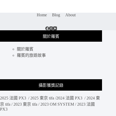
站
展
望
Home
Blog
About
台
攻
略
｜
關於羅賓
免
費
關於羅賓
露
天
羅賓的旅遊故事
頂
樓、
正
對
富
攝影獲獎記錄
士
山
2025 法國 PX3 / 2025 東京 tifa /2024 法國 PX3 / 2024 東
無
玻
京 tifa / 2023 東京 tifa / 2023 OM SYSTEM / 2023 法國
PX3
璃，
黃