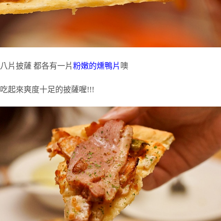
八片披薩 都各有一片
粉嫩的燻鴨片
噢
吃起來爽度十足的披薩喔!!!