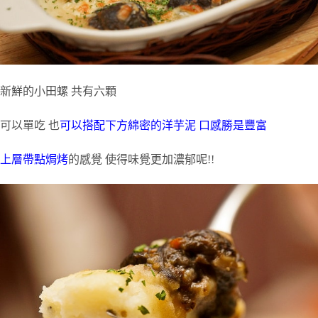
新鮮的小田螺 共有六顆
可以單吃 也
可以搭配下方綿密的洋芋泥 口感勝是豐富
上層帶點焗烤
的感覺 使得味覺更加濃郁呢!!