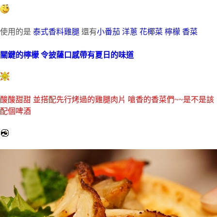
使用的是
泰式香料雞腿
還有
小番茄 洋蔥 花椰菜 檸檬 香菜
關鍵的檸檬 令披薩口感帶有夏日的味道
酸酸甜甜 並搭配先行烤過的雞腿肉片 嗆香的香菜們~~是不是該
配個啤酒