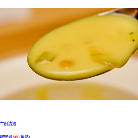
主廚清湯
羅宋湯
$60
(單點)