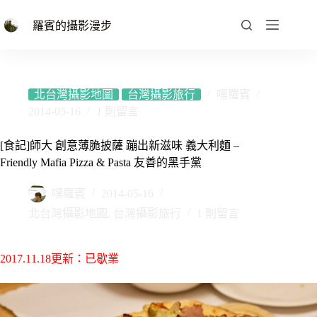
跳
至
羅賓的攝影漫步
主
要
內
容
北台灣攝影地圖
台灣攝影旅行
嘿羅賓
2014-05-16
1 則留言
[食記]師大 創意薄脆披薩 蹦出新滋味 義大利麵 –
Friendly Mafia Pizza & Pasta 友善的黑手黨
嘿羅賓
2014-05-16
北台灣攝影地圖
,
台灣攝影旅行
1 則留言
2017.11.18更新：已歇業