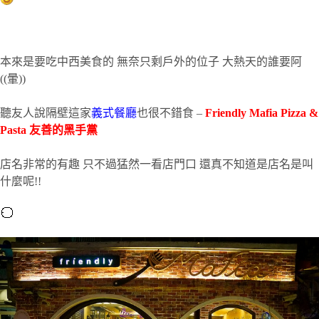
本來是要吃中西美食的 無奈只剩戶外的位子 大熱天的誰要阿
((暈))
聽友人說隔壁這家
義式餐廳
也很不錯食 –
Friendly Mafia Pizza &
Pasta 友善的黑手黨
店名非常的有趣 只不過猛然一看店門口 還真不知道是店名是叫
什麼呢!!