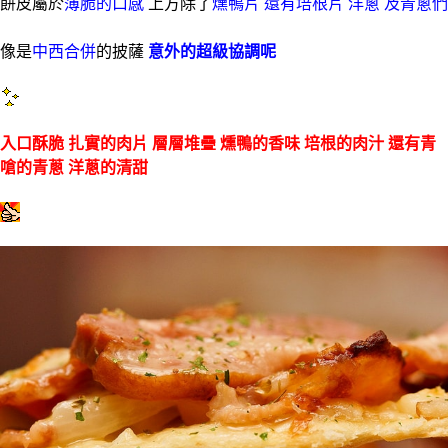
餅皮屬於
薄脆的口感
上方除了
燻鴨片 還有培根片 洋蔥 及青蔥們
像是
中西合併
的披薩
意外的超級協調呢
入口酥脆 扎實的肉片 層層堆疊 燻鴨的香味 培根的肉汁 還有青
嗆的青蔥 洋蔥的清甜