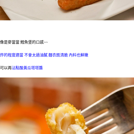
像是麥當當 鱈魚堡的口感~~
炸的程度適當 不會太過油膩 麵衣既清脆 內料也鮮嫩
可以再
沾點酸黃瓜塔塔醬