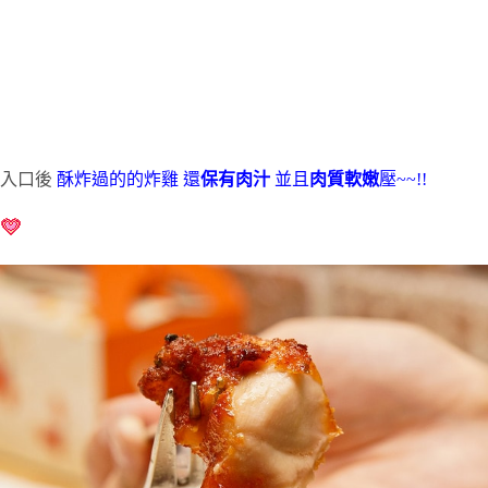
入口後
酥炸過的的炸雞 還
保有肉汁
並且
肉質軟嫩
壓~~!!