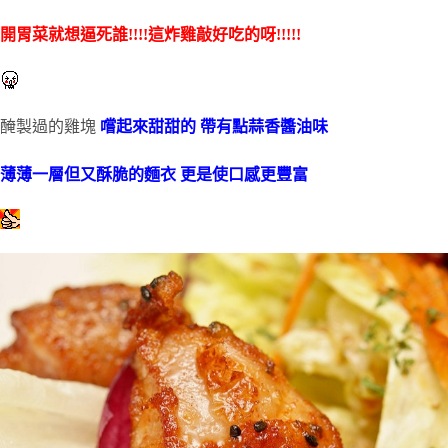
開胃菜就想逼死誰!!!!這炸雞敲好吃的呀!!!!!
醃製過的雞塊
嚐起來甜甜的 帶有點蒜香醬油味
薄薄一層但又酥脆的麵衣 更是使口感更豐富