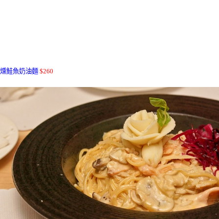
燻鮭魚奶油麵
$26
0