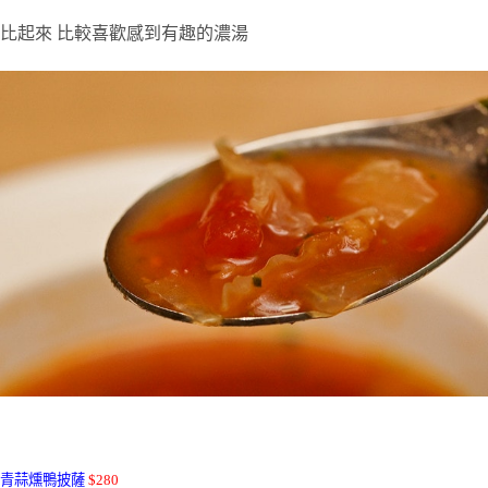
比起來 比較喜歡感到有趣的濃湯
青蒜燻鴨披薩
$280