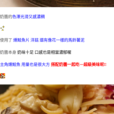
奶醬的
色澤光滑又感濃稠
使用了
燻鮭魚片 洋菇 還有像花一樣的馬鈴薯泥
奶醬本身
奶味十足 口感也是相當濃郁喔
主角燻鮭魚 用量也是很大方
搭配奶醬一起吃~~超級美味呢!!