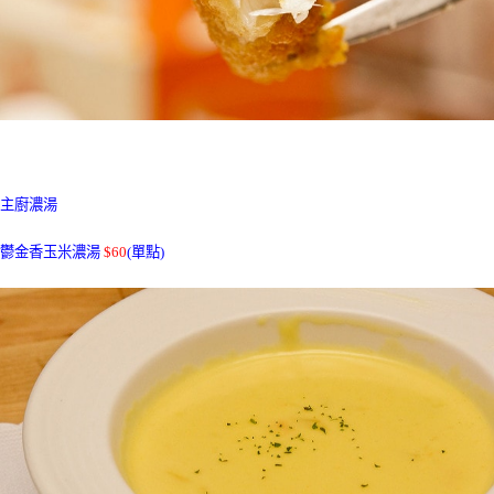
主廚濃湯
鬱金香玉米濃湯
$60
(單點)