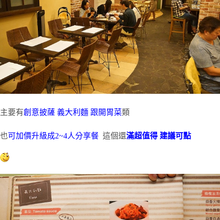
主要有
創意披薩 義大利麵 跟開胃菜
類
也
可加價升級成2~4人分享餐
這個還
滿超值得 建議可點