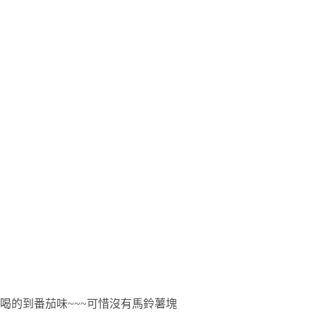
喝的到番茄味~~~可惜沒有馬鈴薯塊