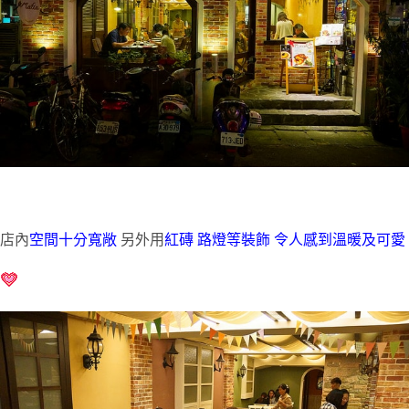
店內
空間十分寬敞
另外用
紅磚 路燈等裝飾 令人感到溫暖及可愛