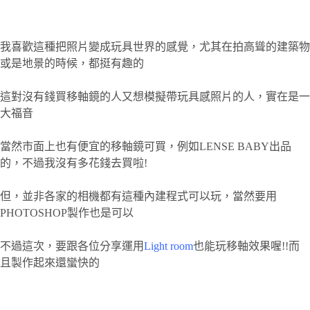
我喜歡這種把照片變成玩具世界的感覺，尤其在拍高聳的建築物
或是地景的時候，都挺有趣的
這對沒有錢買移軸鏡的人又想模擬帶玩具感照片的人，實在是一
大福音
當然市面上也有便宜的移軸鏡可買，例如LENSE BABY出品
的，不過我沒有多花錢去買啦!
但，並非各家的相機都有這種內建程式可以玩，當然要用
PHOTOSHOP製作也是可以
不過這次，要跟各位分享運用
Light room
也能玩移軸效果喔!!而
且製作起來還蠻快的