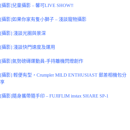
[攝影]兒童攝影 – 馨可LIVE SHOW!!
[攝影]如果你家有隻小獅子 – 淺談寵物攝影
[攝影] 淺談光圈與景深
[攝影] 淺談快門速度及運用
[攝影]氣勢磅礡運動員-手持離機閃燈創作
[攝影] 輕便有型，Crumpler MILD ENTHUSIAST 郵差相機包分
享
[攝影]隨身攜帶隨手印 – FUJIFLIM instax SHARE SP-1