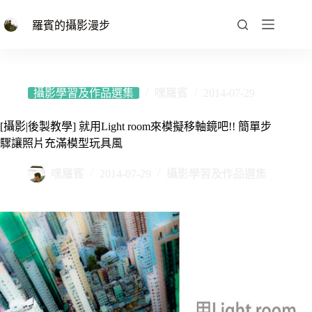
跳
至
羅賓的攝影漫步
主
要
內
容
攝影學習及作品選集
嘿羅賓
2014-07-29
[攝影|後製教學] 就用Light room來模擬移軸鏡吧!! 簡單步
驟讓照片充滿模型玩具風
嘿羅賓
2014-07-29
攝影學習及作品選集