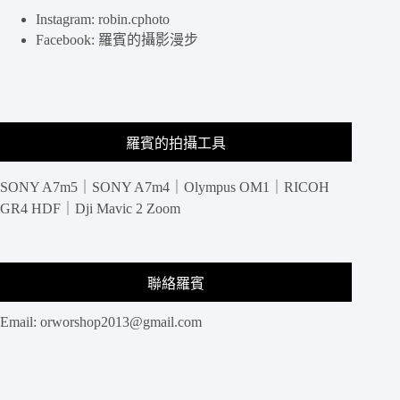
Instagram: robin.cphoto
Facebook: 羅賓的攝影漫步
羅賓的拍攝工具
SONY A7m5｜SONY A7m4｜Olympus OM1｜RICOH
GR4 HDF｜Dji Mavic 2 Zoom
聯絡羅賓
Email:
orworshop2013@gmail.com