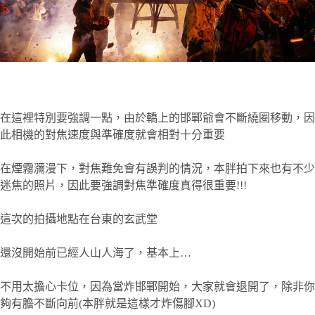
在這裡特別要強調一點，由於轎上的邯鄲爺會不斷繞圈移動，因
此相機的對焦速度與準確度就會相對十分重要
在煙霧瀰漫下，對焦難免會有誤判的情況，本胖拍下來也有不少
迷焦的照片，因此要強調對焦準確度真得很重要!!!
這次的拍攝地點在台東的玄武堂
還沒開始前已經人山人海了，基本上…
不用太擔心卡位，因為當炸邯鄲開始，大家就會退開了，除非你
夠有膽不斷向前(本胖就是這樣才炸傷腳XD)