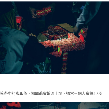
等帶中的邯鄲爺，邯鄲爺會輪流上場，通常ㄧ個人會繞2-3圈