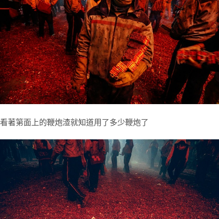
看著第面上的鞭炮渣就知道用了多少鞭炮了