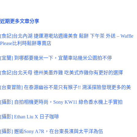
近期更多文章分享
[食記]台北內湖 捷運港墘站週邊美食 鬆餅 下午茶 外送 – Waffle
Please比利時鬆餅專賣店
[宜蘭] 到哪都要幾米一下，宜蘭車站幾米公園拍不停
[食記]台北天母 德州美墨炸雞 吃美式炸雞你有更好的選擇
[台東冒險] 在泰源幽谷不是只有猴子!! 溯溪探險發現更多的美
[攝影] 自拍相機更時尚，Sony KW11 綠色香水機上手實拍
[攝影] Ethan Liu X 日子咖啡
[攝影] 邂逅Sony A7R，在台東長濱與太平洋為伍