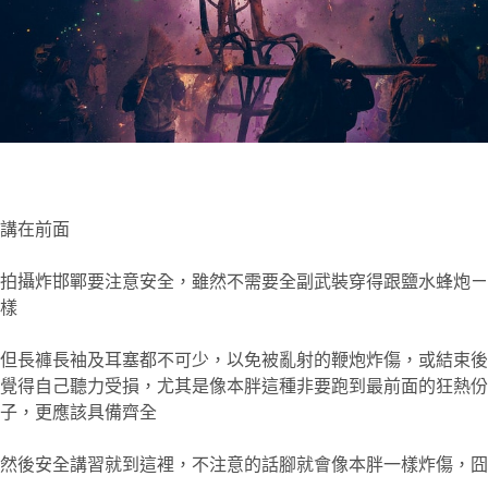
講在前面
拍攝炸邯鄲要注意安全，雖然不需要全副武裝穿得跟鹽水蜂炮ㄧ
樣
但長褲長袖及耳塞都不可少，以免被亂射的鞭炮炸傷，或結束後
覺得自己聽力受損，尤其是像本胖這種非要跑到最前面的狂熱份
子，更應該具備齊全
然後安全講習就到這裡，不注意的話腳就會像本胖一樣炸傷，囧