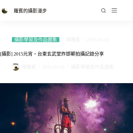
跳
至
羅賓的攝影漫步
主
要
內
容
攝影學習及作品選集
嘿羅賓
2015-03-16
[攝影] 2015元宵，台東玄武堂炸邯鄲拍攝記錄分享
嘿羅賓
2015-03-16
攝影學習及作品選集