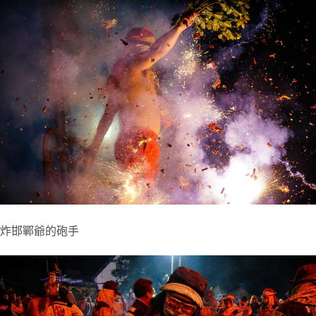
炸邯鄲爺的砲手