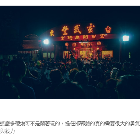
這麼多鞭炮可不是鬧著玩的，擔任邯鄲爺的真的需要很大的勇氣
與毅力