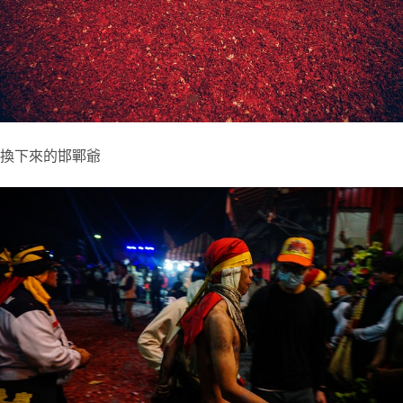
換下來的邯鄲爺