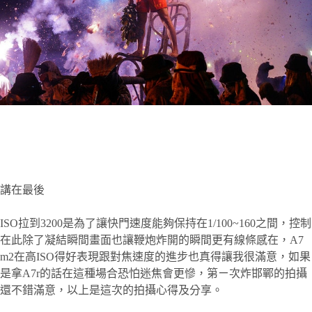
講在最後
ISO拉到3200是為了讓快門速度能夠保持在1/100~160之間，控制
在此除了凝結瞬間畫面也讓鞭炮炸開的瞬間更有線條感在，A7
m2在高ISO得好表現跟對焦速度的進步也真得讓我很滿意，如果
是拿A7r的話在這種場合恐怕迷焦會更慘，第ㄧ次炸邯鄲的拍攝
還不錯滿意，以上是這次的拍攝心得及分享。