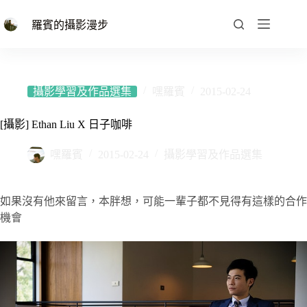
跳
至
羅賓的攝影漫步
主
要
內
容
攝影學習及作品選集
嘿羅賓
2015-02-24
[攝影] Ethan Liu X 日子咖啡
嘿羅賓
2015-02-24
攝影學習及作品選集
如果沒有他來留言，本胖想，可能一輩子都不見得有這樣的合作
機會