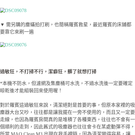
▼ 需另購的塵蟎拍打刷，也簡稱羅賓救星，最近羅賓的床鋪都
要靠它來刷一遍
過敏狂，不打掃不行，潔癖狂，髒了就想打掃
*本機不防水，但濾網及集塵桶可水洗，不過水洗後一定要確定
晾乾後才能組裝回來使用喔！
對於羅賓這過敏狂來說，清潔絕對是首要的事，但原本家裡的吸
塵器大台又吵，往往都是讓我擺在一旁不使用的，而且又一定要
走線，也因為羅賓房間真的是堆積了各種東西，往往也不會有一
個順利的走到，因此舊式的吸塵器也往往會卡在某處動彈不得，
所當 MAO Clean M3 出現在我手裡時，因為清潔變得容易，讓