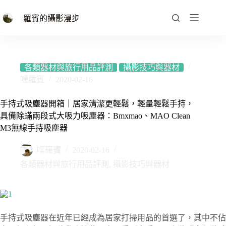
跳
至
羅賓的攝影漫步
主
要
內
容
各類器材與旅行用品評測
攝影技巧與器材
嘿羅賓
2020-02-16
手持式吸塵器開箱｜居家清潔更輕鬆，輕量輕鬆手持，
具備除蟎兩段式大吸力吸塵器：Bmxmao、MAO Clean
M3無線手持吸塵器
嘿羅賓
2020-02-16
各類器材與旅行用品評測
,
攝影技巧與器材
手持式吸塵器在近年已經成為居家打掃用品的首選了，其中不佔