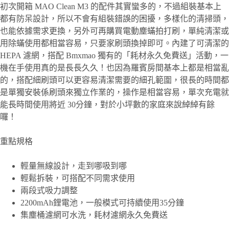
初次開箱 MAO Clean M3 的配件其實蠻多的，不過組裝基本上
都有防呆設計，所以不會有組裝錯誤的困擾，多樣化的清掃頭，
也能依據需求更換，另外可再購買電動塵蟎拍打刷，單純清潔或
用除蟎使用都相當容易，只要家刷頭換掉即可。內建了可清潔的
HEPA 濾網，搭配 Bmxmao 獨有的「耗材永久免費送」活動，一
機在手使用真的是長長久久！也因為羅賓房間基本上都是相當亂
的，搭配細刷頭可以更容易清潔需要的細孔範圍，很長的時間都
是單獨安裝係刷頭來獨立作業的，操作是相當容易，單次充電就
能長時間使用將近 30分鐘，對於小坪數的家庭來說綽綽有餘
囉！
重點規格
輕量無線設計，走到哪吸到哪
輕鬆拆裝，可搭配不同需求使用
兩段式吸力調整
2200mAh鋰電池，一般模式可持續使用35分鐘
集塵桶濾網可水洗，耗材濾網永久免費送