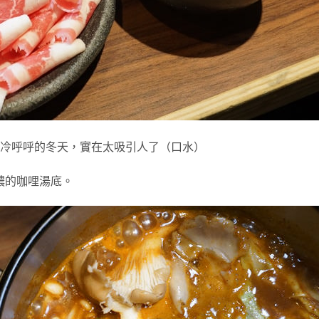
冷呼呼的冬天，實在太吸引人了（口水）
濃的咖哩湯底。