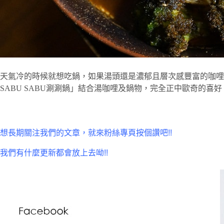
天氣冷的時候就想吃鍋，如果湯頭還是濃郁且層次感豐富的咖哩湯頭是
SABU SABU涮涮鍋」結合湯咖哩及鍋物，完全正中歐奇的
想長期關注我們的文章，就來粉絲專頁按個讚吧!!
我們有什麼更新都會放上去呦!!