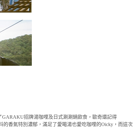
了GARAKU招牌湯咖哩及日式涮涮鍋飲食，歐奇還記得
的香氣特別濃郁，滿足了愛喝湯也愛吃咖哩的Oicky，而這次