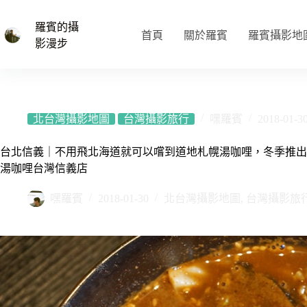
跳
至
羅賓的攝
首頁
關於羅賓
羅賓攝影地
主
影漫步
要
內
容
北台灣攝影地圖
台灣攝影旅行
嘿羅賓
2018-01-3
台北信義｜不用飛北海道就可以嚐到道地札幌湯咖哩，冬季推出暖呼呼又香
湯咖哩台灣信義店
嘿羅賓
2018-01-30
北台灣攝影地圖
,
台灣攝影旅