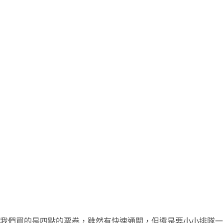
我們買的是四點的票卷，雖然有快速通關，但還是要小小排隊一