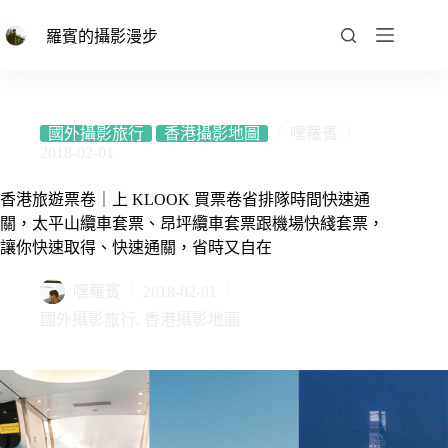
跳
至
羅賓的攝影漫步
主
要
內
容
國外攝影旅行
香港攝影地圖
嘿羅賓
2018-02-01
香港旅遊票卷｜上 KLOOK 買票卷省排隊時間快速通
關，太平山纜車套票、昂坪纜車套票跟機場快綫套票，
讓你快速取得、快速通關，省時又自在
嘿羅賓
2018-02-01
國外攝影旅行
,
香港攝影地圖