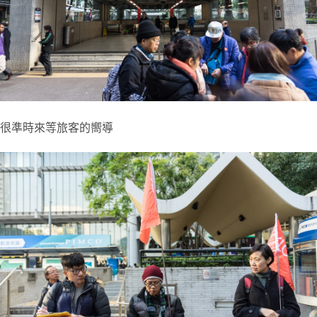
很準時來等旅客的嚮導