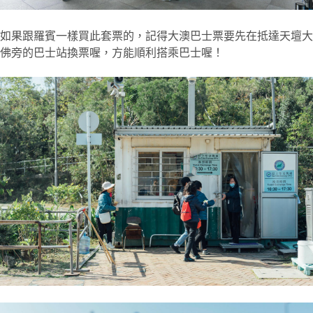
如果跟羅賓一樣買此套票的，記得大澳巴士票要先在抵達天壇大
佛旁的巴士站換票喔，方能順利搭乘巴士喔！