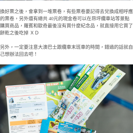
換好票之後，會拿到一堆票卷，有些票卷要記得去兌換成相呼應
的票卷，另外還有總共 40元的現金卷可以在昂坪纜車站等景點
購買商品，羅賓和歐奇最後沒有買什麼紀念品，就直接用它買了
餅乾之後吃掉 ＸＤ
另外，一定要注意大澳巴士跟纜車末班車的時間，錯過的話就自
己想辦法回去吧！