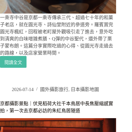
寺
全
景
一乘寺中谷是京都一乘寺傳承三代、超過七十年的和菓
點
子老店，就在圓光寺、詩仙堂附近的參道旁。羅賓賞完
一
圓光寺楓紅，回程被老町屋外觀吸引走了進去，意外吃
次
到清爽的白味噌雑煮膳、Q彈的中谷聖代，還外帶了栗
收
子蒙布朗。這篇分享實際吃過的心得、從圓光寺走過去
藏
的路線，以及店家營業時間。
閱讀全文
京
都
一
乘
寺
2026-07-14
國外攝影旅行
,
日本攝影地圖
中
谷
京都攝影景點｜伏見稻荷大社千本鳥居中長焦壓縮感實
｜
拍，第一次去京都必訪的朱紅鳥居隧道
賞
完
圓