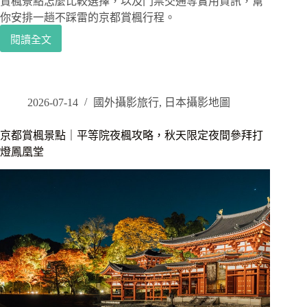
賞楓景點怎麼比較選擇，以及門票交通等實用資訊，幫
你安排一趟不踩雷的京都賞楓行程。
閱讀全文
清
水
寺
賞
楓
2026-07-14
國外攝影旅行
,
日本攝影地圖
景
點
京都賞楓景點｜平等院夜楓攻略，秋天限定夜間參拜打
｜
燈鳳凰堂
白
天
賞
楓
晚
上
賞
夜
楓，
賞
楓