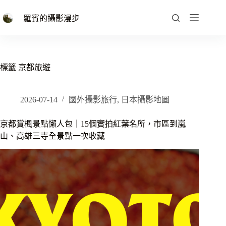
跳
至
羅賓的攝影漫步
主
要
內
容
標籤
京都旅遊
2026-07-14
國外攝影旅行
,
日本攝影地圖
京都賞楓景點懶人包｜15個實拍紅葉名所，市區到嵐
山、高雄三寺全景點一次收藏