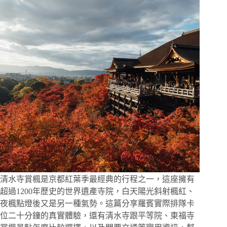
橋
楓
海
攻
略，
眺
望
滿
山
層
疊
楓
紅，
京
都
紅
葉
清水寺賞楓是京都紅葉季最經典的行程之一，這座擁有
必
超過1200年歷史的世界遺產寺院，白天陽光斜射楓紅、
訪
夜楓點燈後又是另一種氣勢。這篇分享羅賓實際排隊卡
名
位二十分鐘的真實體驗，還有清水寺跟平等院、東福寺
所