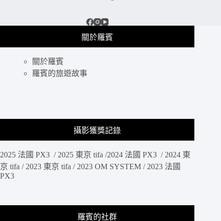
琉
璃
光
院，
關於羅賓
京
都
關於羅賓
一
年
羅賓的旅遊故事
只
有
兩
次
機
攝影獲獎記錄
會
能
2025 法國 PX3 / 2025 東京 tifa /2024 法國 PX3 / 2024 東
見
到
京 tifa / 2023 東京 tifa / 2023 OM SYSTEM / 2023 法國
PX3
的
美
景，
來
羅賓的社群
到