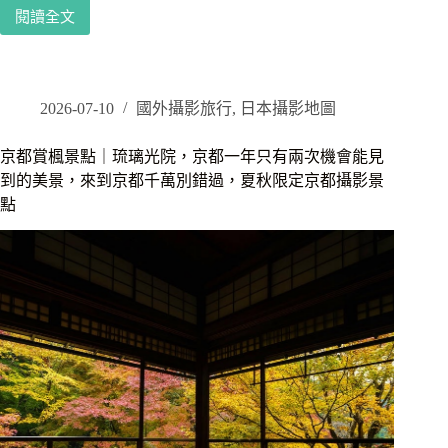
細
閱讀全文
京
緻
都
的
圓
握
光
壽
寺
2026-07-10
國外攝影旅行
,
日本攝影地圖
司
｜
體
十
驗
京都賞楓景點｜琉璃光院，京都一年只有兩次機會能見
牛
到的美景，來到京都千萬別錯過，夏秋限定京都攝影景
之
點
庭
楓
紅
攝
影
攻
略，
預
約
制
的
靜