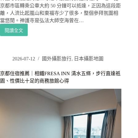
驗
京都市區轉乘公車大約 50 分鐘可以抵達，正因為這段距
離，人流比起嵐山和東福寺少了很多，整個參拜氛圍相
當悠閒。神護寺是弘法大師空海曾在…
閱讀全文
京
都
賞
楓
景
2026-07-12
國外攝影旅行
,
日本攝影地圖
點
｜
京都住宿推薦｜相鐵FRESA INN 清水五條，步行直達祇
秋
園、性價比十足的商務旅館心得
天
高
雄
三
寺
之
神
護
寺，