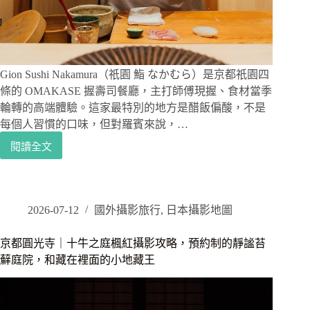
凰
堂
Gion Sushi Nakamura（祇園 鮨 なかむら）是京都祇園四
條的 OMAKASE 握壽司餐廳，主打師傅現握、食材當季
輪轉的高端體驗。這家最特別的地方是醋飯偏酸，不是
每個人習慣的口味，但對羅賓來說，…
閱讀全文
京
都
OMAKASE
推
薦
2026-07-12
國外攝影旅行
,
日本攝影地圖
｜
Gion
京都圓光寺｜十牛之庭楓紅攝影攻略，預約制的靜謐苔
Sushi
蘚庭院，和藏在裡面的小地藏王
Nakamura
祇
園
鮨