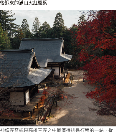
葉
後迎來的滿山火紅楓葉
｜
竹
林
遇
楓
紅、
障
子
窗
框
望
庭
院，
嵐
山
最
靜
的
賞
楓
體
神護寺賞楓是高雄三寺之中最值得排進行程的一站，從