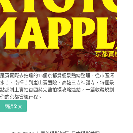
羅賓實際去拍過的15個京都賞楓景點總整理，從市區清
水寺、南禪寺到嵐山寶嚴院、高雄三寺神護寺，每個景
點都附上實拍首圖與完整拍攝攻略連結，一篇收藏規劃
你的京都賞楓行程。
閱讀全文
京
都
賞
楓