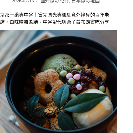
景
2026-07-13
國外攝影旅行
,
日本攝影地圖
點
懶
京都一乘寺中谷｜賞完圓光寺楓紅意外撞見的百年老
人
店，白味噌雑煮膳、中谷聖代與栗子蒙布朗實吃分享
包
｜
15
個
實
拍
紅
葉
名
所，
市
區
到
嵐
山、
高
雄
三