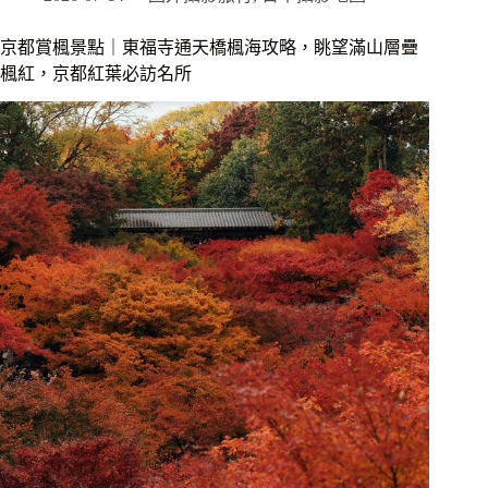
薦
｜
京都賞楓景點｜東福寺通天橋楓海攻略，眺望滿山層疊
相
楓紅，京都紅葉必訪名所
鐵
FRESA
INN
清
水
五
條，
步
行
直
達
祇
園、
性
價
比
十
足