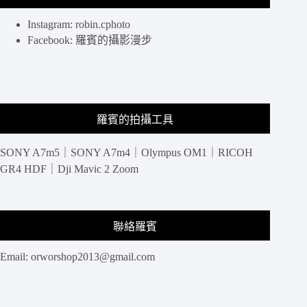
京
Instagram: robin.cphoto
都
千
Facebook: 羅賓的攝影漫步
萬
別
錯
過，
夏
羅賓的拍攝工具
秋
限
SONY A7m5｜SONY A7m4｜Olympus OM1｜RICOH
定
京
GR4 HDF｜Dji Mavic 2 Zoom
都
攝
影
景
聯絡羅賓
點
Email:
orworshop2013@gmail.com