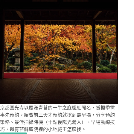
な
か
む
ら，
偏
酸
醋
飯
提
點
鮪
魚
鮮
甜，
在
祇
園
京都圓光寺以覆滿青苔的十牛之庭楓紅聞名，賞楓季需
四
事先預約。羅賓前三天才預約就搶到最早場，分享預約
條
策略、最佳拍攝時機（十點後陽光灑入）、早場動線技
享
巧，還有苔蘚庭院裡的小地藏王怎麼找。
受