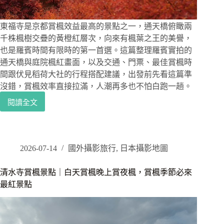
的
商
務
東福寺是京都賞楓效益最高的景點之一，通天橋俯瞰兩
旅
千株楓樹交疊的黃橙紅層次，向來有楓葉之王的美譽，
館
也是羅賓時間有限時的第一首選。這篇整理羅賓實拍的
心
通天橋與庭院楓紅畫面，以及交通、門票、最佳賞楓時
得
間跟伏見稻荷大社的行程搭配建議，出發前先看這篇準
沒錯，賞楓效率直接拉滿，人潮再多也不怕白跑一趟。
閱讀全文
京
都
賞
楓
景
2026-07-14
國外攝影旅行
,
日本攝影地圖
點
｜
清水寺賞楓景點｜白天賞楓晚上賞夜楓，賞楓季節必來
東
最紅景點
福
寺
通
天