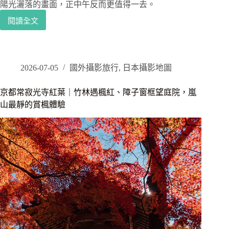
陽光灑落的畫面，正中午反而更值得一去。
代
與
閱讀全文
京
栗
都
子
攝
蒙
影
布
景
2026-07-05
國外攝影旅行
,
日本攝影地圖
朗
點
實
｜
京都常寂光寺紅葉｜竹林遇楓紅、障子窗框望庭院，嵐
吃
伏
山最靜的賞楓體驗
分
見
享
稻
荷
大
社
千
本
鳥
居
中
長