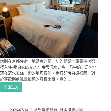
爬
上
長
長
石
階
後
迎
來
的
滿
山
說到在京都住宿，地點真的是一切的關鍵。羅賓這次選
火
擇入住相鐵FRESA INN 京都清水五條，看中的正是它坐
紅
落在清水五條一帶的地理優勢，步行即可直達祇園，對
楓
於喜歡到處亂走拍照的羅賓來說，真的…
葉
閱讀全文
京
都
住
宿
推
2026-07-14
國外攝影旅行
,
日本攝影地圖