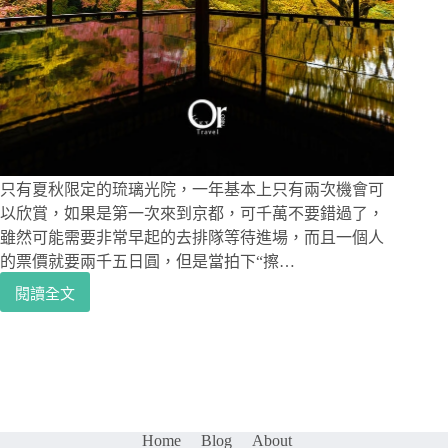
謐
苔
蘚
庭
院，
和
藏
在
裡
只有夏秋限定的琉璃光院，一年基本上只有兩次機會可
面
以欣賞，如果是第一次來到京都，可千萬不要錯過了，
的
雖然可能需要非常早起的去排隊等待進場，而且一個人
小
的票價就要兩千五日圓，但是當拍下“擦…
地
藏
閱讀全文
京
王
都
賞
楓
景
點
｜
Home
Blog
About