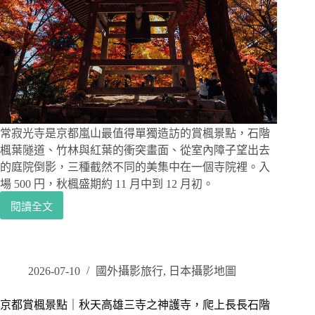
焦
壓
縮
感
實
拍，
第
一
次
去
常寂光寺是京都嵐山最值得單獨造訪的賞楓景點，石階
京
楓葉隧道、竹林與紅葉的衝突畫面、從室內障子望出去
都
的庭院倒影，三種截然不同的美集中在一個寺院裡。入
必
場 500 円，秋楓盛期約 11 月中到 12 月初。
訪
閱讀全文
的
京
朱
都
紅
常
鳥
寂
居
光
2026-07-10
國外攝影旅行
,
日本攝影地圖
隧
寺
道
紅
京都賞楓景點｜秋天高雄三寺之神護寺，爬上長長石階