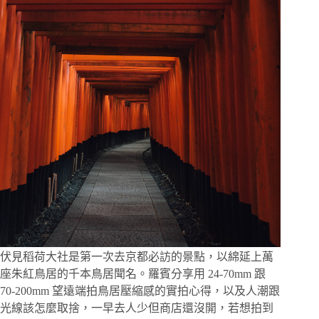
光
寺
楓
紅
意
外
撞
見
的
百
年
老
店，
白
味
噌
雑
煮
伏見稻荷大社是第一次去京都必訪的景點，以綿延上萬
膳、
座朱紅鳥居的千本鳥居聞名。羅賓分享用 24-70mm 跟
中
70-200mm 望遠端拍鳥居壓縮感的實拍心得，以及人潮跟
谷
光線該怎麼取捨，一早去人少但商店還沒開，若想拍到
聖