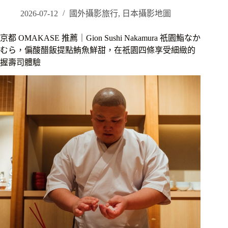
楓
景
2026-07-12
國外攝影旅行
,
日本攝影地圖
點
｜
京都 OMAKASE 推薦｜Gion Sushi Nakamura 祇園鮨なか
平
むら，偏酸醋飯提點鮪魚鮮甜，在祇園四條享受細緻的
等
握壽司體驗
院
夜
楓
攻
略，
秋
天
限
定
夜
間
參
拜
打
燈
鳳