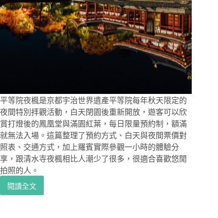
季
節
必
來
最
紅
景
點
平等院夜楓是京都宇治世界遺產平等院每年秋天限定的
夜間特別拝觀活動，白天閉園後重新開放，遊客可以欣
賞打燈後的鳳凰堂與滿園紅葉，每日限量預約制，額滿
就無法入場。這篇整理了預約方式、白天與夜間票價對
照表、交通方式，加上羅賓實際參觀一小時的體驗分
享，跟清水寺夜楓相比人潮少了很多，很適合喜歡悠閒
拍照的人。
閱讀全文
京
都
賞