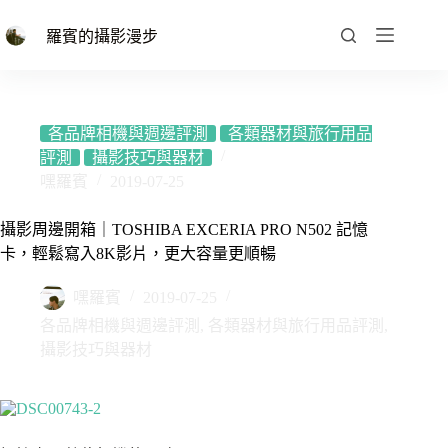
跳
至
羅賓的攝影漫步
主
要
內
容
各品牌相機與週邊評測
各類器材與旅行用品
評測
攝影技巧與器材
嘿羅賓
2019-07-25
攝影周邊開箱｜TOSHIBA EXCERIA PRO N502 記憶
卡，輕鬆寫入8K影片，更大容量更順暢
嘿羅賓
2019-07-25
各品牌相機與週邊評測
,
各類器材與旅行用品評測
,
攝影技巧與器材