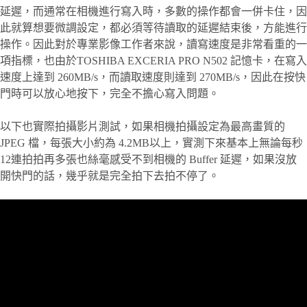
延遲，而通常在相機進行寫入時，多數的操作都會一併卡住，因
此就算想要微調設定，都必須等待讀取的延遲結束後，方能進行
操作。因此對於專業影像工作者來說，讀寫速度是非常看重的一
項指標，也由於TOSHIBA EXCERIA PRO N502 記憶卡，在寫入
速度上達到 260MB/s，而讀取速度則達到 270MB/s，因此在按快
門時可以放心地按下，完全不擔心寫入問題。
以下也實際拍攝影片測試，如果相機拍攝設定為最高畫質的
JPEG 檔，每張大小約為 4.2MB以上，實測下來基本上無論每秒
12連拍拍再多張也絲毫感受不到相機的 Buffer 延遲，如果沒放
開快門的話，幾乎就是完全拍下去拍不停了。