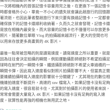
攜帶的物品都非常多，往往還會多準備幾張備用的記憶卡，但每
一次將相機內的首張記憶卡容量用完之後，在更換下一張記憶卡
時都會格外小心，畢竟一不小心的遺失就會讓此趟旅行的回憶跟
著流逝，也因此筆者整趟旅行下來只要有換過記憶卡，一定都會
確保換下的記憶卡還順利收納著，久而久之就會發現，記憶卡還
是放在相機內最安全。而大容量的記憶卡也不僅僅可以存放更多
照片，隨著數位單眼 Vlog 的拍攝越來越流行，更大的空間也可
以用來存放更多高畫質的 4K 影片。
最後一點常被忽略的則是讀寫速度，讀寫速度之所以重要，就是
因為往往會決定拍攝的瞬間，例如運動攝影師絕對不希望拍攝足
球時在射門的一瞬間卡彈、鐵道攝影師絕對不希望火車過橋的一
瞬間卡彈，因此寫入速度看似對照片拍攝影響不大，但當真正需
要連續拍攝時寫入速度的影響就十分關鍵了，尤其現在的數位相
機連拍速度不斷提升，高速的 raw 檔寫入，如果記憶卡沒有足夠
的寫入速度，很容易就卡住，尤其對於拍攝影片的使用者來說，
常常會需要大量寫入 4K 影片，如果記憶卡沒有足夠的寫入速
度，就算性能再強的相機也無用武之地。