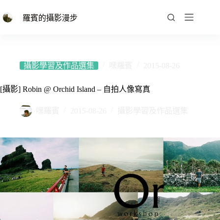
跳
至
羅賓的攝影漫步
主
要
內
容
攝影學習及作品選集
嘿羅賓
2015-08-26
[攝影] Robin @ Orchid Island – 自拍人像寫真
嘿羅賓
2015-08-26
攝影學習及作品選集