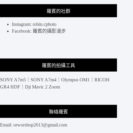
羅賓的社群
Instagram: robin.cphoto
Facebook: 羅賓的攝影漫步
羅賓的拍攝工具
SONY A7m5｜SONY A7m4｜Olympus OM1｜RICOH
GR4 HDF｜Dji Mavic 2 Zoom
聯絡羅賓
Email:
orworshop2013@gmail.com