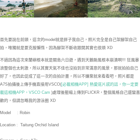
首先要說在前頭，這次的model就是胖子我自己，照片完全是自己架腳架自己
拍，唯獨就是要克服懶惰，因為腳架不斷收跟開其實也很煩 XD
不過因為這次來蘭嶼根本就是關島六日遊，遇到天鵝颱風根本崩潰啊!!! 狂風暴
浪整個也太刺激，所以其實天氣不佳也沒拍到非常滿意的風景，那就拍拍自己
好了，也因此促成了這一次的自拍計畫，所以不嫌棄就來看看吧，照片都是
A7S拍攝後上傳手機直接用VSCO(
[必載相機APP] 熱愛底片感的話，你一定要
載這相機APP，VSCO Cam
)處理後壓縮上傳到FLICKR，整個風格自己還蠻喜
歡的，但請忽略我的游泳圈 XD
Model : Robin
Location : Taitung Orchid Island