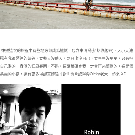
雖然這次的旅程中有些地方都成為遺憾，包含東清灣(船都收起來)、大小天池
還有我很嚮往的峽谷，要藍天沒藍天，要日出沒日出，要星星沒星星，只有把
自己淋的一身濕的狂風暴雨，不過，這讓我確定我一定會再來蘭嶼的，這是個
美麗的小島，還有更多得認真體驗才對!! 也會記得帶Oicky老大一起來 XD