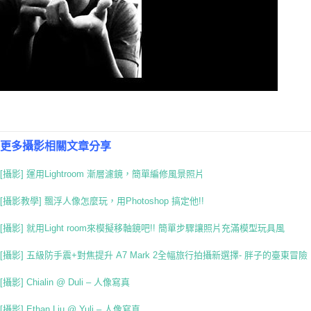
更多攝影相關文章分享
[攝影] 運用Lightroom 漸層濾鏡，簡單編修風景照片
[攝影教學] 飄浮人像怎麼玩，用Photoshop 搞定他!!
[攝影] 就用Light room來模擬移軸鏡吧!! 簡單步驟讓照片充滿模型玩具風
[攝影] 五級防手震+對焦提升 A7 Mark 2全幅旅行拍攝新選擇- 胖子的臺東冒險
[攝影] Chialin @ Duli – 人像寫真
[攝影] Ethan Liu @ Yuli – 人像寫真