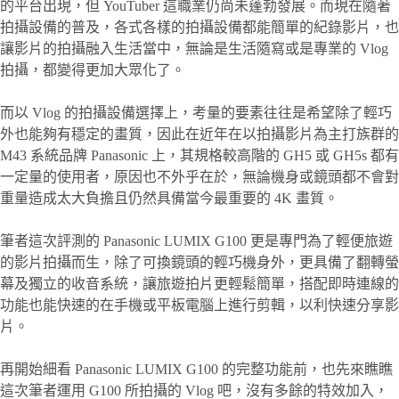
的平台出現，但 YouTuber 這職業仍尚未蓬勃發展。而現在隨著
拍攝設備的普及，各式各樣的拍攝設備都能簡單的紀錄影片，也
讓影片的拍攝融入生活當中，無論是生活隨寫或是專業的 Vlog
拍攝，都變得更加大眾化了。
而以 Vlog 的拍攝設備選擇上，考量的要素往往是希望除了輕巧
外也能夠有穩定的畫質，因此在近年在以拍攝影片為主打族群的
M43 系統品牌 Panasonic 上，其規格較高階的 GH5 或 GH5s 都有
一定量的使用者，原因也不外乎在於，無論機身或鏡頭都不會對
重量造成太大負擔且仍然具備當今最重要的 4K 畫質。
筆者這次評測的 Panasonic LUMIX G100 更是專門為了輕便旅遊
的影片拍攝而生，除了可換鏡頭的輕巧機身外，更具備了翻轉螢
幕及獨立的收音系統，讓旅遊拍片更輕鬆簡單，搭配即時連線的
功能也能快速的在手機或平板電腦上進行剪輯，以利快速分享影
片。
再開始細看 Panasonic LUMIX G100 的完整功能前，也先來瞧瞧
這次筆者運用 G100 所拍攝的 Vlog 吧，沒有多餘的特效加入，