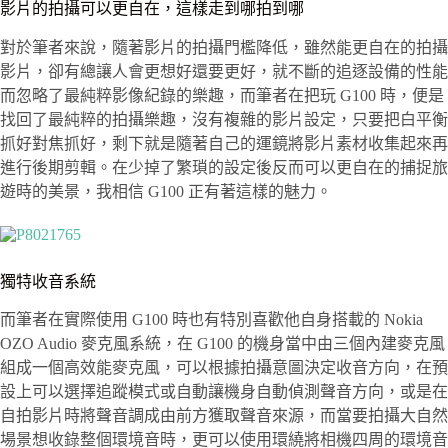
影片的拍攝可以更自在，這樣走到哪拍到哪
對於筆者來說，隨著影片的拍攝門檻降低，雖然能更自在的拍攝
影片，卻有總讓人會更想好還要更好，就不斷的追逐設備的性能
而忽略了最純粹影像紀錄的樂趣，而筆者在把玩 G100 時，便是
找回了最純粹的拍攝樂趣，沒有複雜的影片設定，只要把白平衡
抓好對焦抓好，剩下就是隨著自己的運鏡將影片素材收集起來再
進行後期剪輯。在少掉了繁瑣的設定後反而可以更自在的捕捉旅
遊時的美景，我相信 G100 正有著這樣的魅力。
獨特收音系統
而筆者在實際使用 G100 時也有特別喜歡他自身搭載的 Nokia
OZO Audio 麥克風系統，在 G100 的機身當中由三個內建麥克風
組成一個高效能麥克風，可以根據拍攝意圖決定收音方向，在預
設上可以選擇追蹤模式或自動讓機身自動偵測聲音方向，或是在
自拍影片時將聲音調成由前方獲取聲音來源，而當要拍攝大自然
場景想收錄整個環境音時，更可以使用環繞將相機四周的環境音