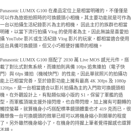
Panasonic LUMIX G100 在產品定位上是相當明確的，不僅僅是
可以作為旅遊拍照時的可換鏡頭小相機，其主要功能就是可作為
一台以拍攝生活紀錄影片為主的相機， 因此主打的族群也相當
明確，以當下流行拍攝 Vlog 的使用者為主，因此無論是喜愛拍
攝 YouTube 影片或生活紀錄 Vlog 影片的玩家，都相當適合使用
這台具備可換鏡頭，但又小巧輕便好攜帶的相機。
Panasonic LUMIX G100 搭配了 2030 萬 Live MOS 感光元件，搭
載了對比式對焦系統，而連拍則具備 10fps 追焦連拍（電子快
門）與 6fps 連拍（機械快門）的性能，因此單就照片的拍攝功
能上已相當完善，至於錄影功能上擁有最高 4K 30fps 及 1080p
120fps，是一台相當適合以影片拍攝為主的入門款可換鏡頭相
機。在外觀設計上，有點類似縮小版的 S1，保留了軍艦的造
型，而軍艦頂端支援外接閃燈，也自帶閃燈，加上擁有可翻轉的
觸控螢幕，就算機身小巧搭配標準鏡頭體重也才 419 克而已，很
難想像一台可換鏡頭的微單已經可以將機身縮小到類單的程度
了。另外雖然機身縮小了，在機身的持握上筆者覺得握感也還算
不錯。