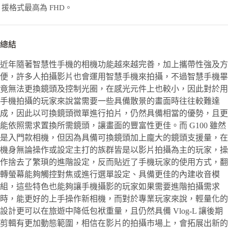
援格式最高為 FHD。
總結
近年隨著智慧性手機的相機功能越來越完善，加上攜帶性強及方
便，許多人拍攝影片也會運用智慧手機來拍攝，不過智慧手機畢
竟無法更換鏡頭及控制光圈，在感光元件上也較小，因此對於用
手機拍攝的玩家來說當需要一些具備散景的畫面時往往較難達
成，因此以可換鏡頭微單進行拍片，仍然具備相當的優勢，且更
能依照需求置換所需鏡頭，讓畫面的豐富性更佳。而 G100 雖然
是入門款相機，但因為具備可換鏡頭加上龐大的鏡頭支援量，在
機身無論操作或設定主打的族群皆是以影片拍攝為主的玩家，操
作捨去了繁瑣的進階設定，反而貼近了手機玩家的使用方式，翻
轉螢幕能夠觸控對焦或進行選單設定、具備更佳的內建收音模
組，這些特色也能夠讓手機攝影的玩家如果需要進階拍攝需求
時，能更好的上手操作新相機，而對於專業玩家來說，輕量化的
設計更可以在旅遊中降低包袱重量，且仍然具備 Vlog-L 讓後期
剪輯有更加動態範圍，相信在影片的拍攝市場上，會拓展出新的