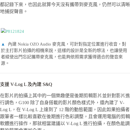
都記錄下來，也因此就算今天沒有攜帶到麥克風，仍然可以清晰
地捕捉聲音。
▲
內建 Nokia OZO Audio 麥克風，可針對指定位置進行收音，對
於主打影片拍攝的相機來說，這樣的設計是全新的想法，也讓使用
者縱使出門忘記攜帶麥克風，也能夠依照需求獲得適合的聲音來
源。
支援 V-Log L 及內建 S&Q
在影片的拍攝上其中的一個樂趣便是後期剪輯影片並針對影片進
行調色，G100 除了自身搭載的影片顏色樣式外，還內建了 V-
Log L，在 V-Log L 上達到了 12 階的動態範圍，因此如果拍攝者
跟筆者一樣比較喜歡在後期進行色彩調整，且會運用電腦的剪輯
軟體進行操作，那就相當建議以 V-Log L 進行拍攝，在顏色能調