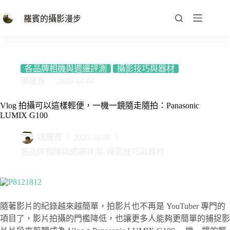
跳
至
羅賓的攝影漫步
主
要
內
容
各品牌相機與週邊評測
攝影技巧與器材
嘿羅賓
2020-10-08
Vlog 拍攝可以這樣輕便，一機一鏡隨走隨拍：Panasonic
LUMIX G100
嘿羅賓
2020-10-08
各品牌相機與週邊評測
,
攝影技巧與器材
隨著影片的紀錄越來越簡單，拍影片也不再是 YouTuber 專門的
項目了，影片拍攝的門檻降低，也讓更多人能夠更簡單的捕捉影