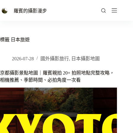
跳
至
羅賓的攝影漫步
主
要
內
容
標籤
日本旅遊
2026-07-28
國外攝影旅行
,
日本攝影地圖
京都攝影景點地圖｜羅賓親拍 20+ 拍照地點完整攻略，
相機推薦、季節時間、必拍角度一次看