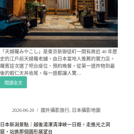
鏡
頭
選
擇、
從
紀
伊
勝
浦
「天婦羅みやこし」是東京新御徒町一間有將近 40 年歷
出
史的江戶前天婦羅老舖，由日本當地人推薦的實力店。
發
羅賓這次選了吧台座位、預約晚餐，從第一道炸物到最
的
後的蝦仁天丼收尾，每一道都讓人驚…
路
閱讀全文
線
天
與
婦
熊
羅
野
み
古
や
2026-06-20
國外攝影旅行
,
日本攝影地圖
道
こ
散
し
日本新潟景點｜越後湯澤清津峽一日遊，走進光之洞
步
｜
窟，站進那個圓形展望台