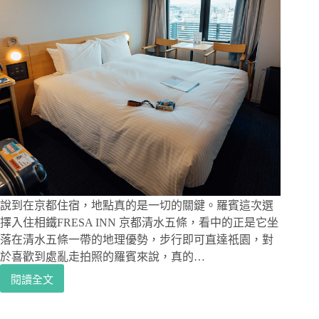
較，
兩
個
我
都
去
了，
差
別
比
你
想
得
大
說到在京都住宿，地點真的是一切的關鍵。羅賓這次選
擇入住相鐵FRESA INN 京都清水五條，看中的正是它坐
落在清水五條一帶的地理優勢，步行即可直達祇園，對
於喜歡到處亂走拍照的羅賓來說，真的…
閱讀全文
京
都
住