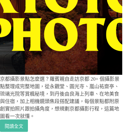
京都攝影景點怎麼選？羅賓親自走訪京都 20+ 個攝影景
點整理成完整地圖，從永觀堂、圓光寺、嵐山祐齋亭、
琉璃光院等賞楓秘境，到丹後由良海上列車、在地美食
與住宿，加上相機鏡頭焦段搭配建議，每個景點都附原
創實拍照片跟拍攝角度，想規劃京都攝影行程，這篇地
圖看一次就懂。
閱讀全文
京
都