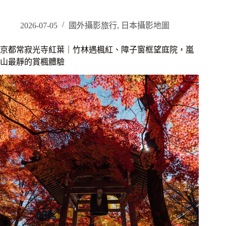
攝
影
景
2026-07-05
國外攝影旅行
,
日本攝影地圖
點
地
京都常寂光寺紅葉｜竹林遇楓紅、障子窗框望庭院，嵐
圖
山最靜的賞楓體驗
｜
羅
賓
親
拍
20+
拍
照
地
點
完
整
攻
略，
相