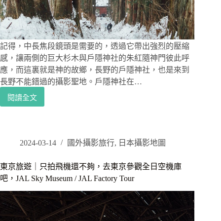
十
足
的
商
務
記得，中長焦段鏡頭是需要的，透過它帶出強烈的壓縮
旅
感，讓兩側的巨大杉木與戶隱神社的朱紅隨神門彼此呼
館
應，而這裏就是神的故鄉，長野的戶隱神社，也是來到
心
長野不能錯過的攝影聖地。戶隱神社在…
得
閱讀全文
日
本
長
野
攝
2024-03-14
國外攝影旅行
,
日本攝影地圖
影
景
東京旅遊｜只拍飛機還不夠，去東京參觀全日空機庫
點
吧，JAL Sky Museum / JAL Factory Tour
｜
走
訪
神