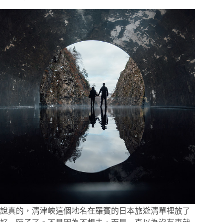
日
本
人
才
知
道
的
新
御
徒
町
近
40
年
天
婦
羅
老
舖，
坐
吧
說真的，清津峽這個地名在羅賓的日本旅遊清單裡放了
台