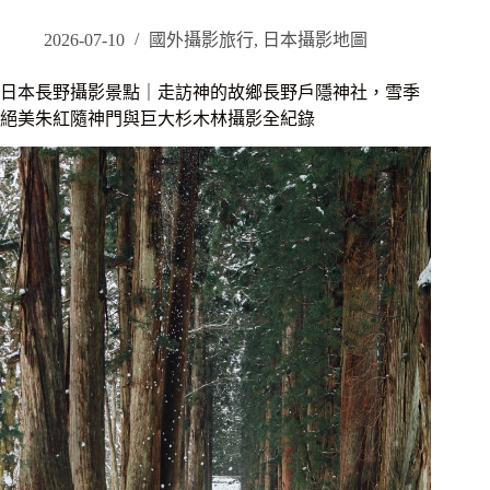
宿
推
2026-07-10
國外攝影旅行
,
日本攝影地圖
薦
｜
日本長野攝影景點｜走訪神的故鄉長野戶隱神社，雪季
相
絕美朱紅隨神門與巨大杉木林攝影全紀錄
鐵
FRESA
INN
清
水
五
條，
步
行
直
達
祇
園、
性
價
比