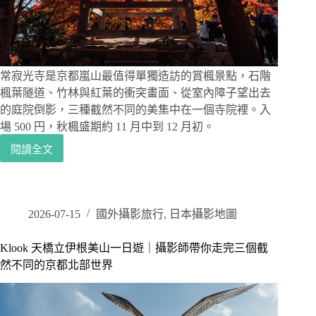
機
推
薦、
季
節
時
常寂光寺是京都嵐山最值得單獨造訪的賞楓景點，石階
間、
楓葉隧道、竹林與紅葉的衝突畫面、從室內障子望出去
必
的庭院倒影，三種截然不同的美集中在一個寺院裡。入
拍
場 500 円，秋楓盛期約 11 月中到 12 月初。
角
度
閱讀全文
京
一
都
次
常
看
寂
光
2026-07-15
國外攝影旅行
,
日本攝影地圖
寺
紅
Klook 天橋立伊根美山一日遊｜攝影師帶你走完三個截
葉
然不同的京都北部世界
｜
竹
林