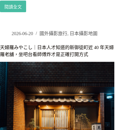
沒
閱讀全文
放
那
下
智
來
瀑
過
布
攝
2026-06-20
國外攝影旅行
,
日本攝影地圖
影
完
天婦羅みやこし｜日本人才知道的新御徒町近 40 年天婦
全
羅老舖，坐吧台看師傅炸才是正確打開方式
攻
略
｜
三
重
塔
同
框
構
圖、
望
遠