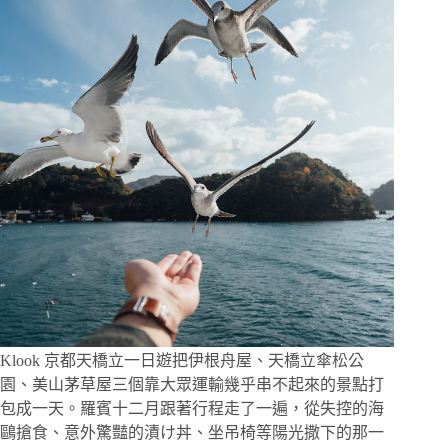
遇
楓
紅、
障
子
窗
框
望
庭
院，
嵐
山
最
靜
的
賞
楓
體
Klook 京都天橋立一日遊把伊根舟屋、天橋立傘松公
驗
園、美山茅草屋三個靠大眾運輸幾乎串不起來的景點打
包成一天。羅賓十二月跟著行程走了一遍，從失控的海
鷗搶食、意外驚豔的漬け丼、坐吊椅等陽光撒下的那一