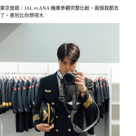
點
｜
東京旅遊｜JAL vs ANA 機庫參觀完整比較，兩個我都去
秋
了，差別比你想得大
天
高
雄
三
寺
之
神
護
寺，
爬
上
長
長
石
階
後
迎
來
的