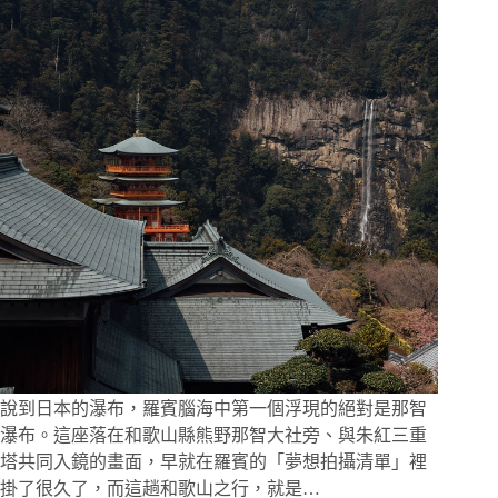
子
吊
車
穿
過
楓
葉
上
山、
光
線
突
然
撒
下
的
瞬
間，
說到日本的瀑布，羅賓腦海中第一個浮現的絕對是那智
相
瀑布。這座落在和歌山縣熊野那智大社旁、與朱紅三重
機
塔共同入鏡的畫面，早就在羅賓的「夢想拍攝清單」裡
就
掛了很久了，而這趟和歌山之行，就是…