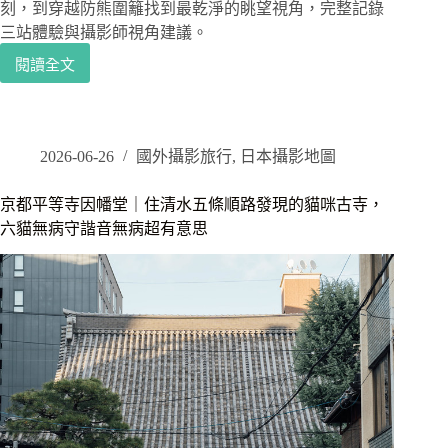
刻，到穿越防熊圍籬找到最乾淨的眺望視角，完整記錄
三站體驗與攝影師視角建議。
閱讀全文
Klook
天
橋
立
伊
2026-06-26
國外攝影旅行
,
日本攝影地圖
根
美
京都平等寺因幡堂｜住清水五條順路發現的貓咪古寺，
山
六貓無病守諧音無病超有意思
一
日
遊
｜
攝
影
師
帶
你
走