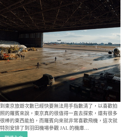
的
故
鄉
長
野
戶
隱
神
社，
雪
季
絕
美
朱
紅
隨
神
到東京旅遊次數已經快要無法用手指數清了，以喜歡拍
門
照的羅賓來說，東京真的很值得一直去探索，還有很多
與
很棒的東西能拍，而羅賓向來就非常喜歡飛機，這次就
巨
特別安排了到羽田機場參觀 JAL 的機庫…
大