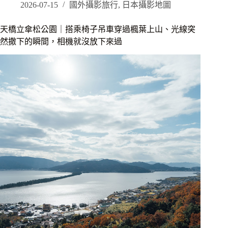
寺
2026-07-15
國外攝影旅行
,
日本攝影地圖
因
幡
天橋立傘松公園｜搭乘椅子吊車穿過楓葉上山、光線突
堂
然撒下的瞬間，相機就沒放下來過
｜
住
清
水
五
條
順
路
發
現
的
貓
咪
古
寺，
六
貓