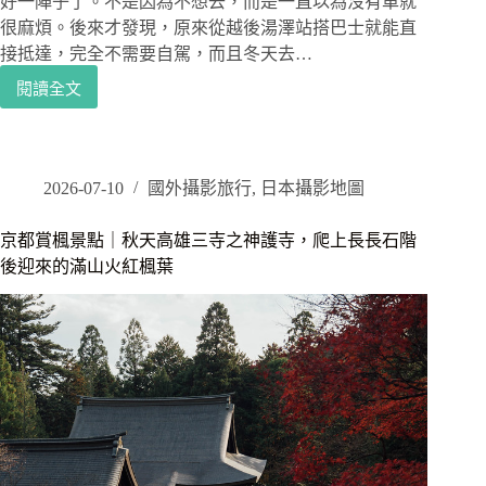
好一陣子了。不是因為不想去，而是一直以為沒有車就
看
很麻煩。後來才發現，原來從越後湯澤站搭巴士就能直
師
接抵達，完全不需要自駕，而且冬天去…
傅
炸
閱讀全文
日
才
本
是
新
正
潟
確
景
2026-07-10
國外攝影旅行
,
日本攝影地圖
打
點
開
｜
京都賞楓景點｜秋天高雄三寺之神護寺，爬上長長石階
方
越
後迎來的滿山火紅楓葉
式
後
湯
澤
清
津
峽
一
日
遊，
走