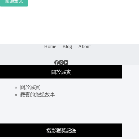
閱讀全文
杉
東
木
京
林
旅
攝
遊
影
｜
全
只
紀
拍
錄
Home
Blog
About
飛
機
還
不
關於羅賓
夠，
去
關於羅賓
東
京
羅賓的旅遊故事
參
觀
全
日
空
攝影獲獎記錄
機