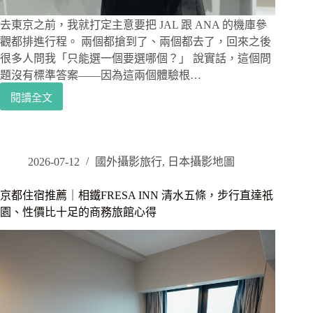
滿
山
去東京之前，我就打定主意要把 JAL 跟 ANA 的機庫參
火
觀都排進行程。 兩個都搶到了、兩個都去了，回來之後
紅
很多人問我「只能選一個要選哪個？」 說實話，這個問
楓
題沒有標準答案——因為這兩個體驗根…
葉
閱讀全文
東
京
旅
遊
｜
2026-07-12
國外攝影旅行
,
日本攝影地圖
JAL
vs
京都住宿推薦｜相鐵FRESA INN 清水五條，步行直達祇
ANA
園、性價比十足的商務旅館心得
機
庫
參
觀
完
整
比