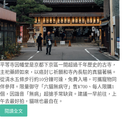
完
三
個
截
然
不
同
的
京
都
北
平等寺因幡堂是京都下京區一間超過千年歷史的古寺，
部
主祀藥師如來，以癌封じ祈願和寺內長駐的真貓著稱。
世
從清水五條步行約10分鐘可達，免費入場，可攜寵物同
界
伴參拜。限量御守「六貓無病守」售¥700、每人限購1
個，因諧音「無病」超搶手常缺貨。建議一早前往，上
午去最好拍，貓咪也最自在。
閱讀全文
京
都
平
等