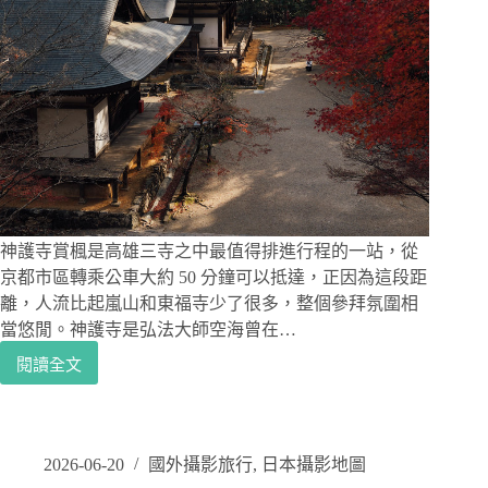
進
光
之
洞
窟，
站
進
那
個
圓
形
神護寺賞楓是高雄三寺之中最值得排進行程的一站，從
展
京都市區轉乘公車大約 50 分鐘可以抵達，正因為這段距
望
離，人流比起嵐山和東福寺少了很多，整個參拜氛圍相
台
當悠閒。神護寺是弘法大師空海曾在…
閱讀全文
京
都
賞
楓
景
2026-06-20
國外攝影旅行
,
日本攝影地圖