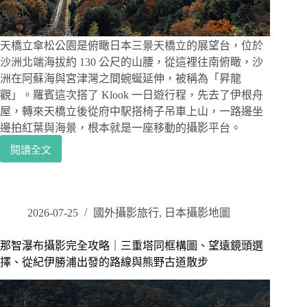
無
病
守
諧
天橋立傘松公園是俯瞰日本三景天橋立的展望台，位於
音
沙洲北端海拔約 130 公尺的山腰，從這裡往南俯瞰，沙
無
洲在阿蘇海與宮津灣之間蜿蜒延伸，被稱為「昇龍
病
觀」。羅賓這次搭了 Klook 一日遊行程，先去了伊根舟
超
屋，轉來天橋立後從府中駅搭椅子吊車上山，一路邊坐
有
邊拍紅葉與海景，根本就是一座移動的攝影平台。
意
思
閱讀全文
天
橋
立
傘
松
2026-07-25
國外攝影旅行
,
日本攝影地圖
公
園
那智瀑布攝影完全攻略｜三重塔同框構圖、望遠鏡頭選
｜
擇、從紀伊勝浦出發的路線與熊野古道散步
搭
乘
椅